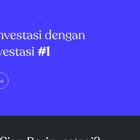
menurun dan
2026, perusahaan mencatat
 resistance di
kenaikan pendapatan 35%
t...
secara tah...
nvestasi dengan
vestasi
#1
ad