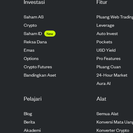
Investasi
Fitur
Saham AS
Pluang Web Tradin
Crypto
Leverage
Saham ID
Auto Invest
New
Reksa Dana
Pockets
Emas
USD Yield
Options
Pro Features
Crypto Futures
Pluang Cuan
Bandingkan Aset
24-Hour Market
Aura AI
Pelajari
Alat
Blog
Semua Alat
Berita
Konversi Mata Uan
Akademi
Konverter Crypto