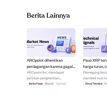
Berita Lainnya
ARCpoint dihentikan
Paus XRP teru
perdagangan karena gagal
harga turun, t
ARCpoint Inc. mendapat
Pemegang besa
laporkan laporan keuangan
menunjukkan 
perintah penghentian
membeli saat ha
2026 tepat waktu.
lebih dalam.
perdagangan dari British
$2,40 ke kisara
Berita Pasar
Bearish
·
3 jam lalu
Sinyal Teknikal
Ne
Columbia Securities
menandakan ak
Commission karena gagal
diam bukan pen
menyerahkan laporan
atau lonjakan h
keuangan diaudit dan dokumen
Sementara itu, 