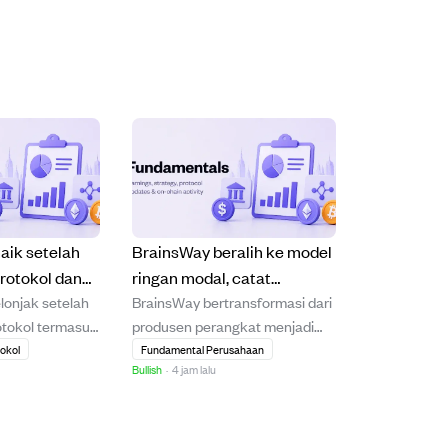
aik setelah
BrainsWay beralih ke model
rotokol dan
ringan modal, catat
lonjak setelah
BrainsWay bertransformasi dari
sistance
pertumbuhan pendapatan
tokol termasuk
produsen perangkat menjadi
0,103 dengan
35% dan margin kuat di Q1
keamanan dan
penyedia ekosistem ringan
okol
Fundamental Perusahaan
llish.
2026
Bullish
·
4 jam lalu
yang
modal di bidang psikiatri
minat beli
intervensional, fokus pada
iknya sentimen
pendapatan berulang dan
ini menembus
investasi minoritas. Pada Q1