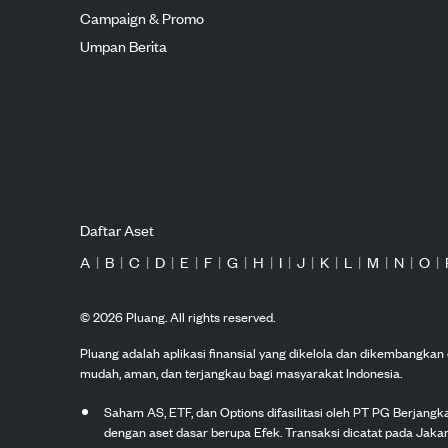
Campaign & Promo
Umpan Berita
Daftar Aset
A
|
B
|
C
|
D
|
E
|
F
|
G
|
H
|
I
|
J
|
K
|
L
|
M
|
N
|
O
|
©
2026
Pluang. All rights reserved.
Pluang adalah aplikasi finansial yang dikelola dan dikembangka
mudah, aman, dan terjangkau bagi masyarakat Indonesia.
Saham AS, ETF, dan Options difasilitasi oleh PT PG Berjang
dengan aset dasar berupa Efek. Transaksi dicatat pada Jakar