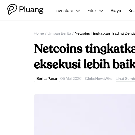
Investasi
Fitur
Biaya
Ke
Home
/
Umpan Berita
/
Netcoins Tingkatkan Trading Denga
Netcoins tingkatk
eksekusi lebih baik
Lihat Sumb
Berita Pasar
05 Mei 2026
·
GlobeNewsWire
·