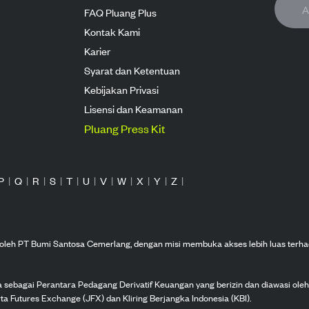
FAQ Pluang Plus
Kontak Kami
Karier
Syarat dan Ketentuan
Kebijakan Privasi
Lisensi dan Keamanan
Pluang Press Kit
P
|
Q
|
R
|
S
|
T
|
U
|
V
|
W
|
X
|
Y
|
Z
|
n oleh PT Bumi Santosa Cemerlang, dengan misi membuka akses lebih luas terha
ka sebagai Perantara Pedagang Derivatif Keuangan yang berizin dan diawasi ole
ta Futures Exchange (JFX) dan Kliring Berjangka Indonesia (KBI).