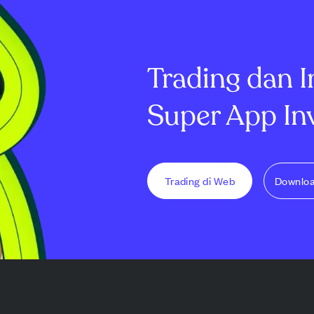
 di bawah
masih paling likuid di chain
pola segitiga 
nya sekitar
tersebut. Total nilai terkunci
mencapai level
ta...
Ro...
$0,103, di mana 
Trading dan I
Super App In
Trading di Web
Downlo