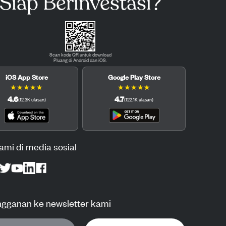
Siap Berinvestasi?
Scan kode QR untuk download
Pluang di Android dan iOS.
iOS App Store
Google Play Store
★
★
★
★
★
★
★
★
★
★
4.6
4.7
(
12.3K
ulasan
)
(
122.1K
ulasan
)
kami di media sosial
ngganan ke newsletter kami