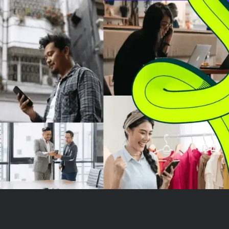
terkait tepat waktu pada 29 Juli
diperdagangkan
2026 untuk tahun yang berakhir
harga realisasi
31 Maret 2026. Perintah ...
$2.450, kini seki