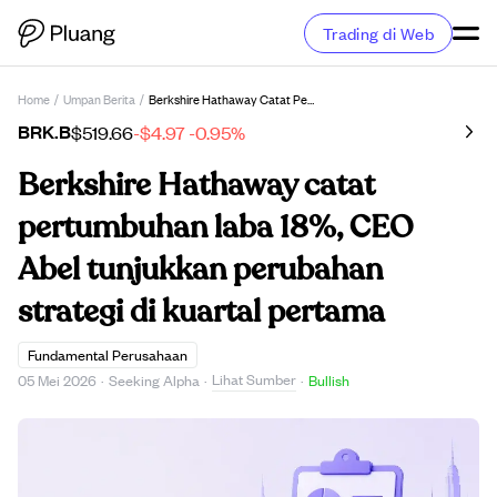
Trading di Web
Home
/
Umpan Berita
/
Berkshire Hathaway Catat Pertumbuhan Laba 18%, CEO Abel Tunjukkan Perubahan Strategi Di Kuartal Pertama
BRK.B
$519.66
-$4.97
-0.95%
Berkshire Hathaway catat
pertumbuhan laba 18%, CEO
Abel tunjukkan perubahan
strategi di kuartal pertama
Fundamental Perusahaan
Lihat Sumber
05 Mei 2026
·
Seeking Alpha
·
·
Bullish