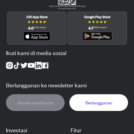
Scan kode QR untuk download Pluang
di Android dan iOS.
iOS App Store
Google Play Store
★
★
★
★
★
★
★
★
★
★
4.6
4.7
(
12.3K
ulasan
)
(
122.1K
ulasan
)
Ikuti kami di media sosial
Berlangganan ke newsletter kami
Berlangganan
Investasi
Fitur