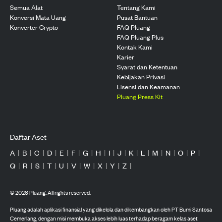
Semua Alat
Tentang Kami
Konversi Mata Uang
Pusat Bantuan
Konverter Crypto
FAQ Pluang
FAQ Pluang Plus
Kontak Kami
Karier
Syarat dan Ketentuan
Kebijakan Privasi
Lisensi dan Keamanan
Pluang Press Kit
Daftar Aset
A
|
B
|
C
|
D
|
E
|
F
|
G
|
H
|
I
|
J
|
K
|
L
|
M
|
N
|
O
|
P
|
Q
|
R
|
S
|
T
|
U
|
V
|
W
|
X
|
Y
|
Z
|
©
2026
Pluang. All rights reserved.
Pluang adalah aplikasi finansial yang dikelola dan dikembangkan oleh PT Bumi Santosa
Cemerlang, dengan misi membuka akses lebih luas terhadap beragam kelas aset