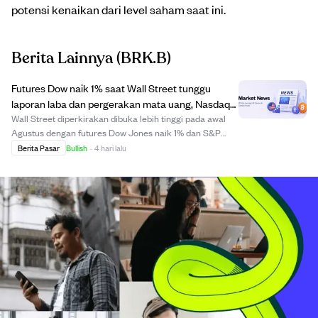
potensi kenaikan dari level saham saat ini.
Berita Lainnya
(BRK.B)
Futures Dow naik 1% saat Wall Street tunggu
laporan laba dan pergerakan mata uang, Nasdaq
datar usai rebound teknologi
Wall Street diperkirakan dibuka lebih tinggi pada awal
Agustus dengan futures Dow Jones naik 1% dan S&P
500 naik 0,5%, sementara futures Nasdaq tetap datar
Berita Pasar
Bullish
·
4 hari lalu
setelah rebound saham teknologi baru-baru ini. Bulan
lalu, saham teknologi mengalami tekanan, ...