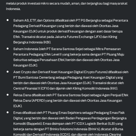
melalui produk investasi mikro secara mudah, aman, dan terjangkau bagi masyarakat
Indonesia.
Saham AS, ETF, dan Options difasilitasi oleh PT PG Berjangka sebagai Perantara
Pedagang Derivatif Keuangan yang berizin dan diawasi oleh Otoritas Jasa
Keuangan (OJK) untuk produk derivatif keuangan dengan aset dasar berupa
Efek. Transaksi dicatat pada Jakarta Futures Exchange (JFX) dan Kliring
Berjangka Indonesia (KBI).
Saham Indonesia (oleh PT Sarana Santosa Sejati sebagai Mitra Pemasaran
Perantara Pedagang Efek Level II yang bekerja sama dengan PT Pluang Maju
Sekuritas sebagai Perusahaan Efek) berizin dan diawasi oleh Otoritas Jasa
Keuangan (OJK).
Aset Crypto dan Derivatif Aset Keuangan Digital (Crypto Futures) difasilitasi oleh
PT Bumi Santosa Cemerlang sebagai Pedagang Aset Keuangan Digital yang
berizin dan diawasi oleh Otoritas Jasa Keuangan (OJK). Transaksi dicatat oleh
Central Finansial X (CFX) dan dijamin oleh Kliring Komoditi Indonesia (KKI).
Reksa Dana difasilitasi oleh PT Sarana Santosa Sejati sebagai Agen Penjual Efek
Reksa Dana (APERD) yang berizin dan diawasi oleh Otoritas Jasa Keuangan
(OJK).
Emas difasilitasi oleh PT Pluang Emas Sejahtera sebagai Pedagang Emas Fisik
Digital, yang berizin dan diawasi oleh Badan Pengawas Perdagangan Berjangka
Komoditi (Bappebti). Emas disimpan oleh PT ICDX Logistik Berikat (ILB) yang
bekerja sama dengan PT Brinks Solutions Indonesia (Brink's), dicatat di Bursa
Komoditi dan Derivatif Indonesia (ICDX), dan dijamin oleh Indonesia Clearing