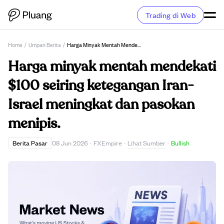
Trading di Web
Home
/
Umpan Berita
/
Harga Minyak Mentah Mendekati $100 Seiring Ketegangan Iran-Israel Meningkat Dan Pasokan Menipis.
Harga minyak mentah mendekati
$100 seiring ketegangan Iran-
Israel meningkat dan pasokan
menipis.
Lihat Sumber
Berita Pasar
08 Jun 2026
·
FXEmpire
·
·
Bullish