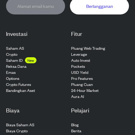
Berlangganan
Investasi
Fitur
Saham AS
Pluang Web Trading
Crypto
Leverage
Saham ID
Auto Invest
New
Pockets
Reksa Dana
USD Yield
Emas
Pro Features
Options
Pluang Cuan
Crypto Futures
24-Hour Market
Bandingkan Aset
Aura AI
Biaya
Pelajari
Biaya Saham AS
Blog
Biaya Crypto
Berita