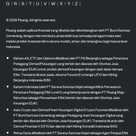
Q
|
R
|
S
|
T
|
U
|
V
|
W
|
X
|
Y
|
Z
|
©
2026
Pluang. All rights reserved.
Pluang adalah aplikasi finansial yang dikelola dan dikembangkan oleh PT Bumi Santosa
Cemerlang, dengan misi membuka akses lebih luas terhadap beragam kelas aset
melalui produk investasi mikro secara mudah, aman, dan terjangkau bagi masyarakat
Indonesia.
Saham AS, ETF, dan Options difasilitasi oleh PT PG Berjangka sebagai Perantara
Pedagang Derivatif Keuangan yang berizin dan diawasi oleh Otoritas Jasa
Keuangan (OJK) untuk produk derivatif keuangan dengan aset dasar berupa
Efek. Transaksi dicatat pada Jakarta Futures Exchange (JFX) dan Kliring
Berjangka Indonesia (KBI).
Saham Indonesia (oleh PT Sarana Santosa Sejati sebagai Mitra Pemasaran
Perantara Pedagang Efek Level II yang bekerja sama dengan PT Pluang Maju
Sekuritas sebagai Perusahaan Efek) berizin dan diawasi oleh Otoritas Jasa
Keuangan (OJK).
Aset Crypto dan Derivatif Aset Keuangan Digital (Crypto Futures) difasilitasi oleh
PT Bumi Santosa Cemerlang sebagai Pedagang Aset Keuangan Digital yang
berizin dan diawasi oleh Otoritas Jasa Keuangan (OJK). Transaksi dicatat oleh
Central Finansial X (CFX) dan dijamin oleh Kliring Komoditi Indonesia (KKI).
Reksa Dana difasilitasi oleh PT Sarana Santosa Sejati sebagai Agen Penjual Efek