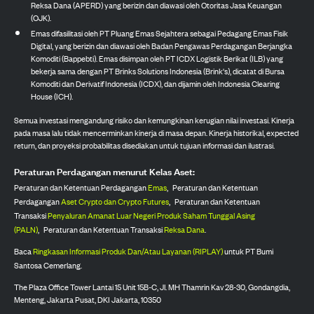
Reksa Dana (APERD) yang berizin dan diawasi oleh Otoritas Jasa Keuangan
(OJK).
Emas difasilitasi oleh PT Pluang Emas Sejahtera sebagai Pedagang Emas Fisik
Digital, yang berizin dan diawasi oleh Badan Pengawas Perdagangan Berjangka
Komoditi (Bappebti). Emas disimpan oleh PT ICDX Logistik Berikat (ILB) yang
bekerja sama dengan PT Brinks Solutions Indonesia (Brink's), dicatat di Bursa
Komoditi dan Derivatif Indonesia (ICDX), dan dijamin oleh Indonesia Clearing
House (ICH).
Semua investasi mengandung risiko dan kemungkinan kerugian nilai investasi. Kinerja
pada masa lalu tidak mencerminkan kinerja di masa depan. Kinerja historikal, expected
return, dan proyeksi probabilitas disediakan untuk tujuan informasi dan ilustrasi.
Peraturan Perdagangan menurut Kelas Aset:
Peraturan dan Ketentuan Perdagangan
Emas
,
Peraturan dan Ketentuan
Perdagangan
Aset Crypto dan Crypto Futures
,
Peraturan dan Ketentuan
Transaksi
Penyaluran Amanat Luar Negeri Produk Saham Tunggal Asing
(PALN)
,
Peraturan dan Ketentuan Transaksi
Reksa Dana
.
Baca
Ringkasan Informasi Produk Dan/Atau Layanan (RIPLAY)
untuk PT Bumi
Santosa Cemerlang.
The Plaza Office Tower Lantai 15 Unit 15B-C, Jl. MH Thamrin Kav 28-30, Gondangdia,
Menteng, Jakarta Pusat, DKI Jakarta, 10350