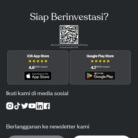
Siap Berinvestasi?
Scan kode QR untuk download Pluang
di Android dan iOS.
iOS App Store
Google Play Store
★
★
★
★
★
★
★
★
★
★
4.6
4.7
(
12.3K
ulasan
)
(
122.1K
ulasan
)
Ikuti kami di media sosial
Berlangganan ke newsletter kami