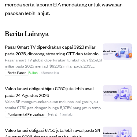
mereda serta laporan EIA mendatang untuk wawasan
pasokan lebih lanjut.
Berita Lainnya
Pasar Smart TV diperkirakan capai $923 miliar
pada 2035, didorong streaming OTT dan teknologi
AI
Pasar smart TV global diperkirakan tumbuh dari $259,51
miliar pada 2025 menjadi $923,12 miliar pada 2035
dengan CAGR 13,53%. Pertumbuhan ini didorong oleh
Berita Pasar
Bullish
·
48 menit lalu
platform streaming OTT seperti Netflix dan Disney+,
akses internet 5G dan fiber yang meluas, se...
Valeo lunasi obligasi hijau €750 juta lebih awal
pada 24 Agustus 2026
Valeo SE mengumumkan akan melunasi obligasi hijau
senilai €750 juta dengan bunga 5,375% yang jatuh tempo
Mei 2027 lebih awal pada 24 Agustus 2026. Pelunasan
Fundamental Perusahaan
Netral
·
1 jam lalu
dilakukan sesuai opsi make-whole dengan jumlah
pembayaran dihitung berdasarkan ketentuan obli...
Valeo lunasi obligasi €750 juta lebih awal pada 24
Agustus 2026 dengan opsi make-whole.