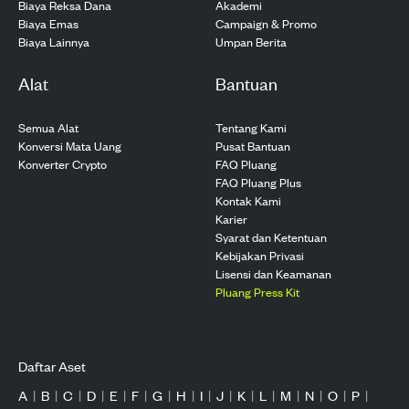
Biaya Reksa Dana
Akademi
Biaya Emas
Campaign & Promo
Biaya Lainnya
Umpan Berita
Alat
Bantuan
Semua Alat
Tentang Kami
Konversi Mata Uang
Pusat Bantuan
Konverter Crypto
FAQ Pluang
FAQ Pluang Plus
Kontak Kami
Karier
Syarat dan Ketentuan
Kebijakan Privasi
Lisensi dan Keamanan
Pluang Press Kit
Daftar Aset
A
|
B
|
C
|
D
|
E
|
F
|
G
|
H
|
I
|
J
|
K
|
L
|
M
|
N
|
O
|
P
|