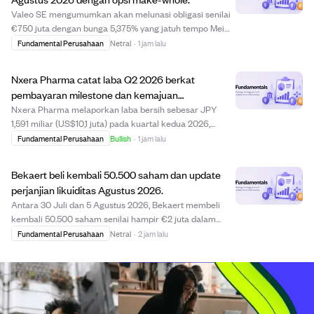
Valeo SE mengumumkan akan melunasi obligasi senilai
€750 juta dengan bunga 5,375% yang jatuh tempo Mei
2027 lebih awal pada 24 Agustus 2026. Pelunasan ini
Fundamental Perusahaan
Netral
·
1 jam lalu
menggunakan opsi make-whole, sehingga pemegang
obligasi akan menerima jumlah yang dihitung seba...
Nxera Pharma catat laba Q2 2026 berkat
pembayaran milestone dan kemajuan
pengembangan obat.
Nxera Pharma melaporkan laba bersih sebesar JPY
1,591 miliar (US$10,1 juta) pada kuartal kedua 2026,
berbalik dari kerugian sebelumnya berkat pembayaran
Fundamental Perusahaan
Bullish
·
1 jam lalu
milestone dari mitra seperti Neurocrine, AbbVie, dan
Lilly. Perusahaan melanjutkan persetujuan re...
Bekaert beli kembali 50.500 saham dan update
perjanjian likuiditas Agustus 2026.
Antara 30 Juli dan 5 Agustus 2026, Bekaert membeli
kembali 50.500 saham senilai hampir €2 juta dalam
program buyback senilai €75 juta, dengan semua saham
Fundamental Perusahaan
Netral
·
2 jam lalu
yang dibeli akan dibatalkan. Selain itu, dalam perjanjian
likuiditas dengan Kepler Cheuvreux, Be...