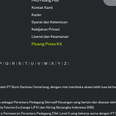
Kontak Kami
Karier
Syarat dan Ketentuan
Kebijakan Privasi
Lisensi dan Keamanan
Pluang Press Kit
P
|
Q
|
R
|
S
|
T
|
U
|
V
|
W
|
X
|
Y
|
Z
|
n oleh PT Bumi Santosa Cemerlang, dengan misi membuka akses lebih luas terha
ka sebagai Perantara Pedagang Derivatif Keuangan yang berizin dan diawasi ole
ta Futures Exchange (JFX) dan Kliring Berjangka Indonesia (KBI).
tra Pemasaran Perantara Pedagang Efek Level II yang bekerja sama dengan PT 