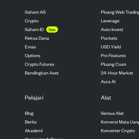
Saham AS
Pluang Web Tradin
Crypto
Leverage
Saham ID
Auto Invest
New
Reksa Dana
Pockets
Emas
USD Yield
Options
Pro Features
Crypto Futures
Pluang Cuan
Bandingkan Aset
24-Hour Market
Aura AI
Pelajari
Alat
Blog
Semua Alat
Berita
Konversi Mata Uan
Akademi
Konverter Crypto
Campaign & Promo