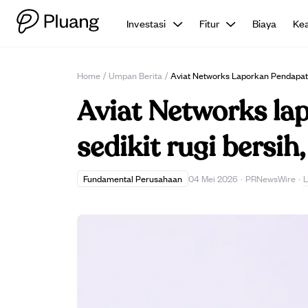
Investasi
Fitur
Biaya
Ke
Home
/
Umpan Berita
/
Aviat Networks Laporkan Pendapata
Aviat Networks la
sedikit rugi bersi
L
Fundamental Perusahaan
04 Mei 2026
·
PRNewsWire
·