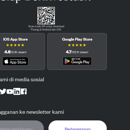
Scan kode QR untuk download
Pluang di Android dan iOS.
iOS App Store
Google Play Store
★
★
★
★
★
★
★
★
★
★
4.6
4.7
(
12.3K
ulasan
)
(
122.1K
ulasan
)
kami di media sosial
ngganan ke newsletter kami
Berlangganan