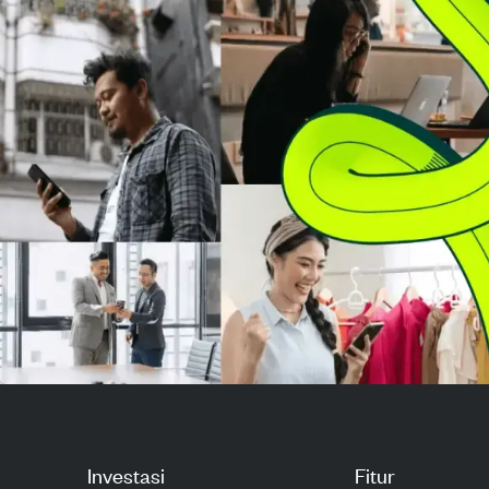
mendalam tentang struktur
harga 1225 pen
kesepakatan, ketentuan
dan menjual 5.
keuangan, ...
dengan harga an
Investasi
Fitur