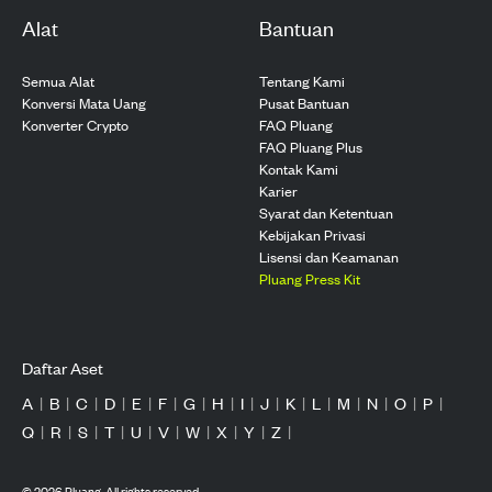
Alat
Bantuan
Semua Alat
Tentang Kami
Konversi Mata Uang
Pusat Bantuan
Konverter Crypto
FAQ Pluang
FAQ Pluang Plus
Kontak Kami
Karier
Syarat dan Ketentuan
Kebijakan Privasi
Lisensi dan Keamanan
Pluang Press Kit
Daftar Aset
A
|
B
|
C
|
D
|
E
|
F
|
G
|
H
|
I
|
J
|
K
|
L
|
M
|
N
|
O
|
P
|
Q
|
R
|
S
|
T
|
U
|
V
|
W
|
X
|
Y
|
Z
|
©
2026
Pluang. All rights reserved.