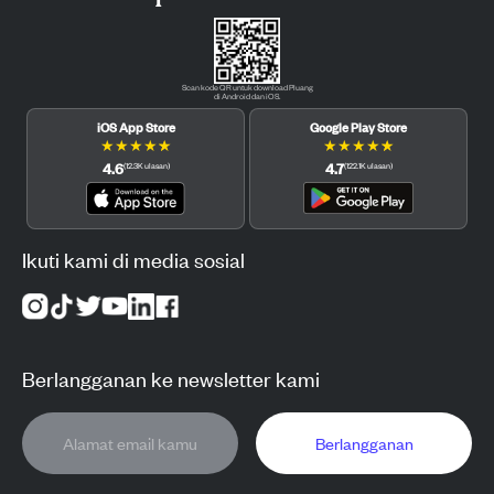
Scan kode QR untuk download Pluang
di Android dan iOS.
iOS App Store
Google Play Store
★
★
★
★
★
★
★
★
★
★
4.6
4.7
(
12.3K
ulasan
)
(
122.1K
ulasan
)
Ikuti kami di media sosial
Berlangganan ke newsletter kami
Berlangganan