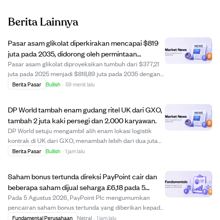
Berita Lainnya
Pasar asam glikolat diperkirakan mencapai $819
juta pada 2035, didorong oleh permintaan
skincare dan formulasi canggih.
Pasar asam glikolat diproyeksikan tumbuh dari $377,21
juta pada 2025 menjadi $818,89 juta pada 2035 dengan
CAGR 8,06%. Pertumbuhan didorong oleh meningkatnya
Berita Pasar
Bullish
·
59 menit lalu
permintaan kosmetik untuk eksfoliasi dan anti-penuaan,
serta penggunaan industri seperti pen...
DP World tambah enam gudang ritel UK dari GXO,
tambah 2 juta kaki persegi dan 2.000 karyawan.
DP World setuju mengambil alih enam lokasi logistik
kontrak di UK dari GXO, menambah lebih dari dua juta
kaki persegi ruang gudang dan 2.000 karyawan ke
Berita Pasar
Bullish
·
1 jam lalu
operasinya di UK. Lokasi ini melayani peritel besar
seperti Asda, Sainsbury’s, dan Co-op, dan tra...
Saham bonus tertunda direksi PayPoint cair dan
beberapa saham dijual seharga £6,18 pada 5
Agustus 2026
Pada 5 Agustus 2026, PayPoint Plc mengumumkan
pencairan saham bonus tertunda yang diberikan kepada
direksi dan manajer senior pada Juli 2023 setelah
Fundamental Perusahaan
Netral
·
1 jam lalu