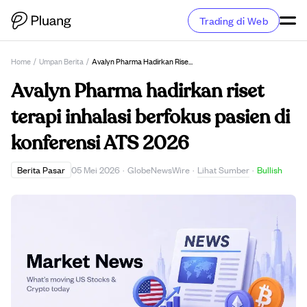
Trading di Web
Home
/
Umpan Berita
/
Avalyn Pharma Hadirkan Riset Terapi Inhalasi Berfokus Pasien Di Konferensi ATS 2026
Avalyn Pharma hadirkan riset
terapi inhalasi berfokus pasien di
konferensi ATS 2026
Lihat Sumber
Berita Pasar
05 Mei 2026
·
GlobeNewsWire
·
·
Bullish