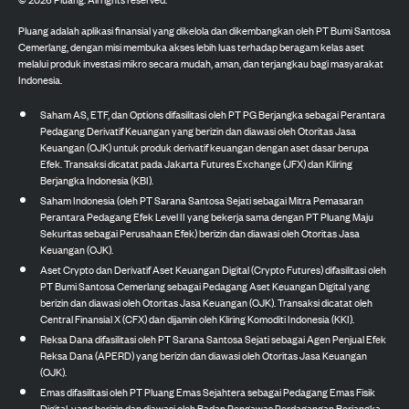
Pluang adalah aplikasi finansial yang dikelola dan dikembangkan oleh PT Bumi Santosa
Cemerlang, dengan misi membuka akses lebih luas terhadap beragam kelas aset
melalui produk investasi mikro secara mudah, aman, dan terjangkau bagi masyarakat
Indonesia.
Saham AS, ETF, dan Options difasilitasi oleh PT PG Berjangka sebagai Perantara
Pedagang Derivatif Keuangan yang berizin dan diawasi oleh Otoritas Jasa
Keuangan (OJK) untuk produk derivatif keuangan dengan aset dasar berupa
Efek. Transaksi dicatat pada Jakarta Futures Exchange (JFX) dan Kliring
Berjangka Indonesia (KBI).
Saham Indonesia (oleh PT Sarana Santosa Sejati sebagai Mitra Pemasaran
Perantara Pedagang Efek Level II yang bekerja sama dengan PT Pluang Maju
Sekuritas sebagai Perusahaan Efek) berizin dan diawasi oleh Otoritas Jasa
Keuangan (OJK).
Aset Crypto dan Derivatif Aset Keuangan Digital (Crypto Futures) difasilitasi oleh
PT Bumi Santosa Cemerlang sebagai Pedagang Aset Keuangan Digital yang
berizin dan diawasi oleh Otoritas Jasa Keuangan (OJK). Transaksi dicatat oleh
Central Finansial X (CFX) dan dijamin oleh Kliring Komoditi Indonesia (KKI).
Reksa Dana difasilitasi oleh PT Sarana Santosa Sejati sebagai Agen Penjual Efek
Reksa Dana (APERD) yang berizin dan diawasi oleh Otoritas Jasa Keuangan
(OJK).
Emas difasilitasi oleh PT Pluang Emas Sejahtera sebagai Pedagang Emas Fisik
Digital, yang berizin dan diawasi oleh Badan Pengawas Perdagangan Berjangka