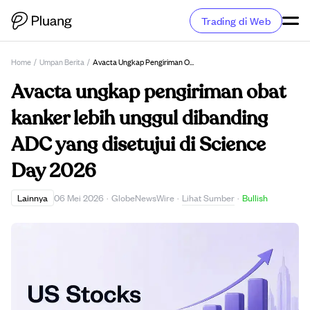
Trading di Web
Home
/
Umpan Berita
/
Avacta Ungkap Pengiriman Obat Kanker Lebih Unggul Dibanding ADC Yang Disetujui Di Science Day 2026
Avacta ungkap pengiriman obat
kanker lebih unggul dibanding
ADC yang disetujui di Science
Day 2026
Lihat Sumber
Lainnya
06 Mei 2026
·
GlobeNewsWire
·
·
Bullish