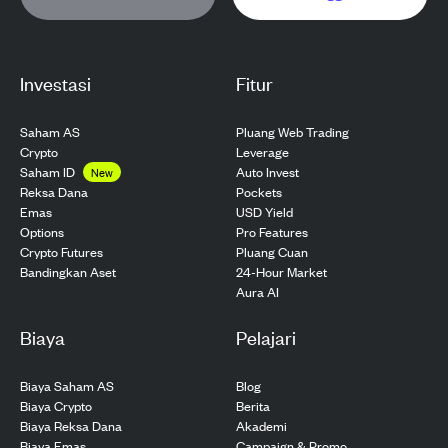
Investasi
Fitur
Saham AS
Pluang Web Trading
Crypto
Leverage
Saham ID
Auto Invest
New
Pockets
Reksa Dana
USD Yield
Emas
Pro Features
Options
Pluang Cuan
Crypto Futures
24-Hour Market
Bandingkan Aset
Aura AI
Biaya
Pelajari
Biaya Saham AS
Blog
Biaya Crypto
Berita
Biaya Reksa Dana
Akademi
Biaya Emas
Campaign & Promo