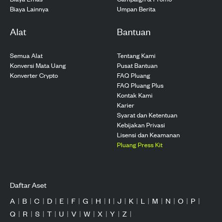
Biaya Lainnya
Umpan Berita
Alat
Bantuan
Semua Alat
Tentang Kami
Konversi Mata Uang
Pusat Bantuan
Konverter Crypto
FAQ Pluang
FAQ Pluang Plus
Kontak Kami
Karier
Syarat dan Ketentuan
Kebijakan Privasi
Lisensi dan Keamanan
Pluang Press Kit
Daftar Aset
A
|
B
|
C
|
D
|
E
|
F
|
G
|
H
|
I
|
J
|
K
|
L
|
M
|
N
|
O
|
P
|
Q
|
R
|
S
|
T
|
U
|
V
|
W
|
X
|
Y
|
Z
|