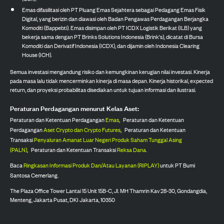
Emas difasilitasi oleh PT Pluang Emas Sejahtera sebagai Pedagang Emas Fisik
Digital, yang berizin dan diawasi oleh Badan Pengawas Perdagangan Berjangka
Komoditi (Bappebti). Emas disimpan oleh PT ICDX Logistik Berikat (ILB) yang
bekerja sama dengan PT Brinks Solutions Indonesia (Brink's), dicatat di Bursa
Komoditi dan Derivatif Indonesia (ICDX), dan dijamin oleh Indonesia Clearing
House (ICH).
Semua investasi mengandung risiko dan kemungkinan kerugian nilai investasi. Kinerja
pada masa lalu tidak mencerminkan kinerja di masa depan. Kinerja historikal, expected
return, dan proyeksi probabilitas disediakan untuk tujuan informasi dan ilustrasi.
Peraturan Perdagangan menurut Kelas Aset:
Peraturan dan Ketentuan Perdagangan
Emas
,
Peraturan dan Ketentuan
Perdagangan
Aset Crypto dan Crypto Futures
,
Peraturan dan Ketentuan
Transaksi
Penyaluran Amanat Luar Negeri Produk Saham Tunggal Asing
(PALN)
,
Peraturan dan Ketentuan Transaksi
Reksa Dana
.
Baca
Ringkasan Informasi Produk Dan/Atau Layanan (RIPLAY)
untuk PT Bumi
Santosa Cemerlang.
The Plaza Office Tower Lantai 15 Unit 15B-C, Jl. MH Thamrin Kav 28-30, Gondangdia,
Menteng, Jakarta Pusat, DKI Jakarta, 10350