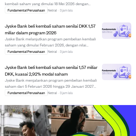
kembali saham yang dimulai 18 Mei 2026 dengan
membeli 61.000 saham antara 3 dan 7 Agustus 2026
Fundamental Perusahaan
Netral
·
3 jam lalu
pada harga antara DKK 487,45 hingga DKK 511,77 per
saham. Total saham yang dibeli kembali mencapai
Jyske Bank beli kembali saham senilai DKK 1,57
769.173...
miliar dalam program 2026
Jyske Bank melanjutkan program pembelian kembali
saham yang dimulai Februari 2026, dengan nilai
pembelian sekitar DKK 1,57 miliar hingga awal Agustus
Fundamental Perusahaan
Netral
·
3 jam lalu
2026. Program ini berlangsung hingga 29 Januari 2027
dan memungkinkan bank membeli saham hingga tota...
Jyske Bank beli kembali saham senilai 1,57 miliar
DKK, kuasai 2,92% modal saham
Jyske Bank menjalankan program pembelian kembali
saham dari 5 Februari 2026 hingga 29 Januari 2027
dengan nilai maksimal 3 miliar DKK. Hingga awal
Fundamental Perusahaan
Netral
·
3 jam lalu
Agustus 2026, bank telah membeli kembali saham
senilai sekitar 1,57 miliar DKK dengan harga rata-rata 9...