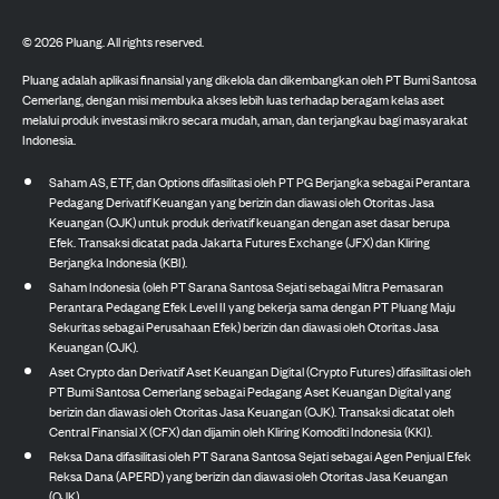
©
2026
Pluang. All rights reserved.
Pluang adalah aplikasi finansial yang dikelola dan dikembangkan oleh PT Bumi Santosa
Cemerlang, dengan misi membuka akses lebih luas terhadap beragam kelas aset
melalui produk investasi mikro secara mudah, aman, dan terjangkau bagi masyarakat
Indonesia.
Saham AS, ETF, dan Options difasilitasi oleh PT PG Berjangka sebagai Perantara
Pedagang Derivatif Keuangan yang berizin dan diawasi oleh Otoritas Jasa
Keuangan (OJK) untuk produk derivatif keuangan dengan aset dasar berupa
Efek. Transaksi dicatat pada Jakarta Futures Exchange (JFX) dan Kliring
Berjangka Indonesia (KBI).
Saham Indonesia (oleh PT Sarana Santosa Sejati sebagai Mitra Pemasaran
Perantara Pedagang Efek Level II yang bekerja sama dengan PT Pluang Maju
Sekuritas sebagai Perusahaan Efek) berizin dan diawasi oleh Otoritas Jasa
Keuangan (OJK).
Aset Crypto dan Derivatif Aset Keuangan Digital (Crypto Futures) difasilitasi oleh
PT Bumi Santosa Cemerlang sebagai Pedagang Aset Keuangan Digital yang
berizin dan diawasi oleh Otoritas Jasa Keuangan (OJK). Transaksi dicatat oleh
Central Finansial X (CFX) dan dijamin oleh Kliring Komoditi Indonesia (KKI).
Reksa Dana difasilitasi oleh PT Sarana Santosa Sejati sebagai Agen Penjual Efek
Reksa Dana (APERD) yang berizin dan diawasi oleh Otoritas Jasa Keuangan
(OJK).