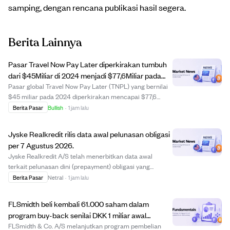
samping, dengan rencana publikasi hasil segera.
Berita Lainnya
Pasar Travel Now Pay Later diperkirakan tumbuh
dari $45Miliar di 2024 menjadi $77,6Miliar pada
2030.
Pasar global Travel Now Pay Later (TNPL) yang bernilai
$45 miliar pada 2024 diperkirakan mencapai $77,6
miliar pada 2030 dengan pertumbuhan CAGR 9,5%.
Berita Pasar
Bullish
·
1 jam lalu
TNPL memungkinkan pelancong memesan
penerbangan, hotel, dan tur dengan pembayaran cicilan
Jyske Realkredit rilis data awal pelunasan obligasi
fleksibel...
per 7 Agustus 2026.
Jyske Realkredit A/S telah menerbitkan data awal
terkait pelunasan dini (prepayment) obligasi yang
diterbitkannya, per tanggal 7 Agustus 2026.
Berita Pasar
Netral
·
1 jam lalu
Pengungkapan ini sesuai dengan Undang-Undang Pasar
Modal dan memberikan informasi terbaru bagi investor
FLSmidth beli kembali 61.000 saham dalam
men...
program buy-back senilai DKK 1 miliar awal
Agustus 2026
FLSmidth & Co. A/S melanjutkan program pembelian