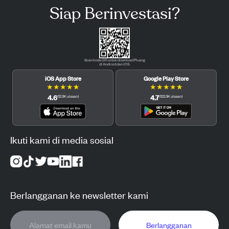
Siap Berinvestasi?
Scan kode QR untuk download Pluang
di Android dan iOS.
iOS App Store
Google Play Store
★
★
★
★
★
★
★
★
★
★
4.6
4.7
(
12.3K
ulasan
)
(
122.3K
ulasan
)
Ikuti kami di media sosial
Berlangganan ke newsletter kami
Berlangganan