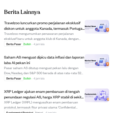
Berita Lainnya
Travelzoo luncurkan promo perjalanan eksklusif
diskon untuk anggota Kanada, termasuk Portugal
dan Maladewa
Travelzoo mengumumkan penawaran perjalanan
eksklusif baru untuk anggota klub di Kanada, dengan
paket diskon ke destinasi seperti Portugal, Maladewa,
Berita Pasar
Bullish
·
4 jam lalu
British Columbia, dan Antigua. Penawaran meliputi
liburan pesisir Portugal seharga $799 termasuk pene...
Saham AS menguat dipicu data inflasi dan laporan
laba AI pekan ini
Pasar saham AS ditutup menguat pekan lalu dengan
Dow, Nasdaq, dan S&P 500 berada di atas rata-rata 52
minggu yang naik. Investor menantikan laporan inflasi
Berita Pasar
Bullish
·
4 jam lalu
(CPI dan PPI) serta laporan laba perusahaan teknologi
seperti CoreWeave, Cisco, dan Applied Ma...
XRP Ledger ajukan enam pembaruan di tengah
penundaan regulasi AS, harga XRP stabil di sekitar
$1.
XRP Ledger (XRPL) mengusulkan enam pembaruan
protokol, termasuk fitur privasi utama 'Confidential
Transfers' untuk pengguna institusional. Pembaruan ini
Fundamental Protokol
Netral
·
4 jam lalu