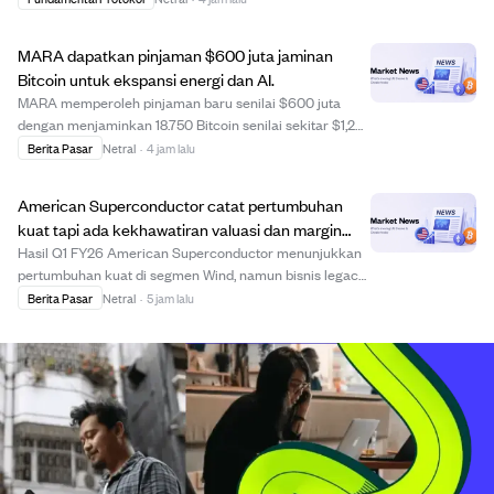
memerlukan persetujuan 80% validator selama dua
minggu agar aktif, dan pemungutan suara sedang be...
MARA dapatkan pinjaman $600 juta jaminan
Bitcoin untuk ekspansi energi dan AI.
MARA memperoleh pinjaman baru senilai $600 juta
dengan menjaminkan 18.750 Bitcoin senilai sekitar $1,2
miliar untuk mendanai ekspansi ke pembangkit listrik
Berita Pasar
Netral
·
4 jam lalu
dan infrastruktur AI. Pinjaman berasal dari Coinbase
Credit dan Two Prime Lending dengan total...
American Superconductor catat pertumbuhan
kuat tapi ada kekhawatiran valuasi dan margin
setelah hasil Q1 FY26.
Hasil Q1 FY26 American Superconductor menunjukkan
pertumbuhan kuat di segmen Wind, namun bisnis legacy
Grid dan NWL melemah, menyebabkan pergeseran
Berita Pasar
Netral
·
5 jam lalu
pendapatan dan penurunan margin. Meski pertumbuhan
dan margin laba terlihat menjanjikan, valuasi perus...