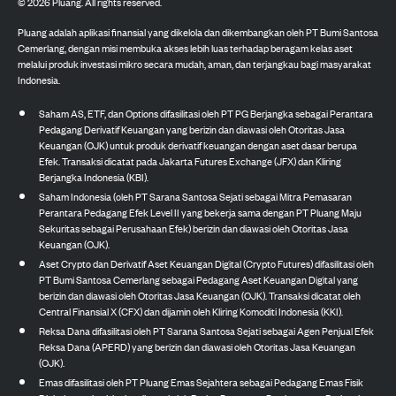
©
2026
Pluang. All rights reserved.
Pluang adalah aplikasi finansial yang dikelola dan dikembangkan oleh PT Bumi Santosa
Cemerlang, dengan misi membuka akses lebih luas terhadap beragam kelas aset
melalui produk investasi mikro secara mudah, aman, dan terjangkau bagi masyarakat
Indonesia.
Saham AS, ETF, dan Options difasilitasi oleh PT PG Berjangka sebagai Perantara
Pedagang Derivatif Keuangan yang berizin dan diawasi oleh Otoritas Jasa
Keuangan (OJK) untuk produk derivatif keuangan dengan aset dasar berupa
Efek. Transaksi dicatat pada Jakarta Futures Exchange (JFX) dan Kliring
Berjangka Indonesia (KBI).
Saham Indonesia (oleh PT Sarana Santosa Sejati sebagai Mitra Pemasaran
Perantara Pedagang Efek Level II yang bekerja sama dengan PT Pluang Maju
Sekuritas sebagai Perusahaan Efek) berizin dan diawasi oleh Otoritas Jasa
Keuangan (OJK).
Aset Crypto dan Derivatif Aset Keuangan Digital (Crypto Futures) difasilitasi oleh
PT Bumi Santosa Cemerlang sebagai Pedagang Aset Keuangan Digital yang
berizin dan diawasi oleh Otoritas Jasa Keuangan (OJK). Transaksi dicatat oleh
Central Finansial X (CFX) dan dijamin oleh Kliring Komoditi Indonesia (KKI).
Reksa Dana difasilitasi oleh PT Sarana Santosa Sejati sebagai Agen Penjual Efek
Reksa Dana (APERD) yang berizin dan diawasi oleh Otoritas Jasa Keuangan
(OJK).
Emas difasilitasi oleh PT Pluang Emas Sejahtera sebagai Pedagang Emas Fisik