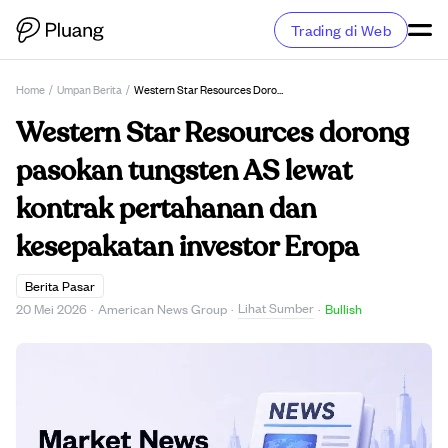
Trading di Web
Home
/
Umpan Berita
/
Western Star Resources Dorong Pasokan Tungsten AS Lewat Kontrak Pertahanan Dan Kesepakatan Investor Eropa
Western Star Resources dorong
pasokan tungsten AS lewat
kontrak pertahanan dan
kesepakatan investor Eropa
Berita Pasar
Lihat Sumber
20 Mei 2026
·
American News Group
·
·
Bullish