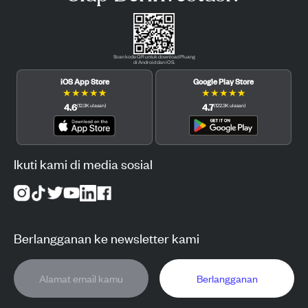
Scan kode QR untuk download Pluang
di Android dan iOS.
iOS App Store
Google Play Store
★
★
★
★
★
★
★
★
★
★
4.6
4.7
(
12.3K
ulasan
)
(
122.3K
ulasan
)
Ikuti kami di media sosial
Berlangganan ke newsletter kami
Berlangganan