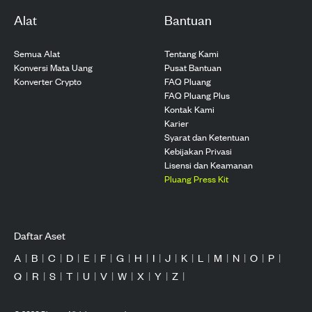
Alat
Bantuan
Semua Alat
Tentang Kami
Konversi Mata Uang
Pusat Bantuan
Konverter Crypto
FAQ Pluang
FAQ Pluang Plus
Kontak Kami
Karier
Syarat dan Ketentuan
Kebijakan Privasi
Lisensi dan Keamanan
Pluang Press Kit
Daftar Aset
A
|
B
|
C
|
D
|
E
|
F
|
G
|
H
|
I
|
J
|
K
|
L
|
M
|
N
|
O
|
P
|
Q
|
R
|
S
|
T
|
U
|
V
|
W
|
X
|
Y
|
Z
|