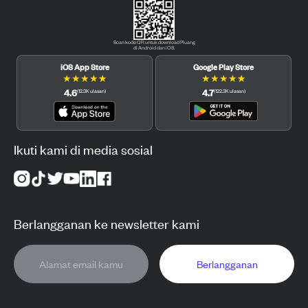
Scan kode QR untuk download Pluang
di Android dan iOS.
iOS App Store
Google Play Store
★
★
★
★
★
★
★
★
★
★
4.6
4.7
(
12.3K
ulasan
)
(
122.3K
ulasan
)
Ikuti kami di media sosial
Berlangganan ke newsletter kami
Berlangganan