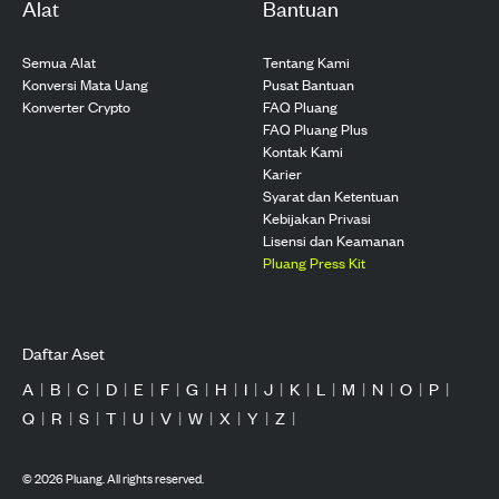
Alat
Bantuan
Semua Alat
Tentang Kami
Konversi Mata Uang
Pusat Bantuan
Konverter Crypto
FAQ Pluang
FAQ Pluang Plus
Kontak Kami
Karier
Syarat dan Ketentuan
Kebijakan Privasi
Lisensi dan Keamanan
Pluang Press Kit
Daftar Aset
A
|
B
|
C
|
D
|
E
|
F
|
G
|
H
|
I
|
J
|
K
|
L
|
M
|
N
|
O
|
P
|
Q
|
R
|
S
|
T
|
U
|
V
|
W
|
X
|
Y
|
Z
|
©
2026
Pluang. All rights reserved.