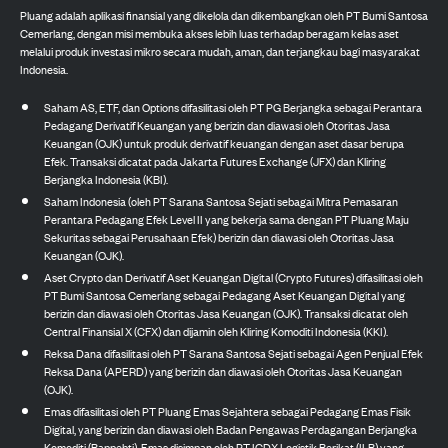
Pluang adalah aplikasi finansial yang dikelola dan dikembangkan oleh PT Bumi Santosa
Cemerlang, dengan misi membuka akses lebih luas terhadap beragam kelas aset
melalui produk investasi mikro secara mudah, aman, dan terjangkau bagi masyarakat
Indonesia.
Saham AS, ETF, dan Options difasilitasi oleh PT PG Berjangka sebagai Perantara
Pedagang Derivatif Keuangan yang berizin dan diawasi oleh Otoritas Jasa
Keuangan (OJK) untuk produk derivatif keuangan dengan aset dasar berupa
Efek. Transaksi dicatat pada Jakarta Futures Exchange (JFX) dan Kliring
Berjangka Indonesia (KBI).
Saham Indonesia (oleh PT Sarana Santosa Sejati sebagai Mitra Pemasaran
Perantara Pedagang Efek Level II yang bekerja sama dengan PT Pluang Maju
Sekuritas sebagai Perusahaan Efek) berizin dan diawasi oleh Otoritas Jasa
Keuangan (OJK).
Aset Crypto dan Derivatif Aset Keuangan Digital (Crypto Futures) difasilitasi oleh
PT Bumi Santosa Cemerlang sebagai Pedagang Aset Keuangan Digital yang
berizin dan diawasi oleh Otoritas Jasa Keuangan (OJK). Transaksi dicatat oleh
Central Finansial X (CFX) dan dijamin oleh Kliring Komoditi Indonesia (KKI).
Reksa Dana difasilitasi oleh PT Sarana Santosa Sejati sebagai Agen Penjual Efek
Reksa Dana (APERD) yang berizin dan diawasi oleh Otoritas Jasa Keuangan
(OJK).
Emas difasilitasi oleh PT Pluang Emas Sejahtera sebagai Pedagang Emas Fisik
Digital, yang berizin dan diawasi oleh Badan Pengawas Perdagangan Berjangka
Komoditi (Bappebti). Emas disimpan oleh PT ICDX Logistik Berikat (ILB) yang