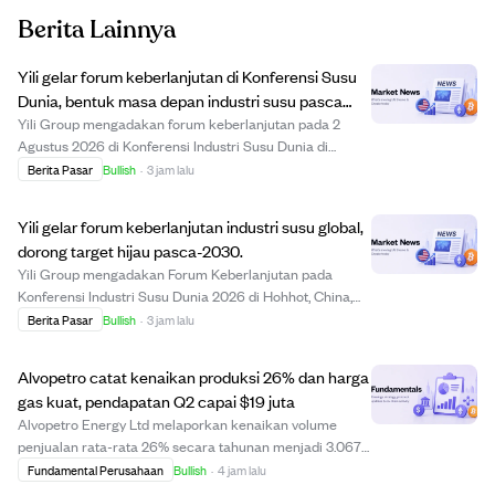
Berita Lainnya
Yili gelar forum keberlanjutan di Konferensi Susu
Dunia, bentuk masa depan industri susu pasca
2030.
Yili Group mengadakan forum keberlanjutan pada 2
Agustus 2026 di Konferensi Industri Susu Dunia di
Hohhot, China, yang dihadiri lebih dari 200 pemimpin
Berita Pasar
Bullish
·
3 jam lalu
global untuk membahas pengembangan berkelanjutan
peternakan susu setelah 2030. Acara ini menyoroti...
Yili gelar forum keberlanjutan industri susu global,
dorong target hijau pasca-2030.
Yili Group mengadakan Forum Keberlanjutan pada
Konferensi Industri Susu Dunia 2026 di Hohhot, China,
mengumpulkan lebih dari 200 pemimpin internasional
Berita Pasar
Bullish
·
3 jam lalu
untuk mendorong pengembangan berkelanjutan sektor
susu pasca-2030. Acara ini menyoroti kepemimpina...
Alvopetro catat kenaikan produksi 26% dan harga
gas kuat, pendapatan Q2 capai $19 juta
Alvopetro Energy Ltd melaporkan kenaikan volume
penjualan rata-rata 26% secara tahunan menjadi 3.067
barel ekuivalen minyak per hari pada kuartal kedua
Fundamental Perusahaan
Bullish
·
4 jam lalu
2026, didorong oleh produksi yang lebih tinggi dan harga