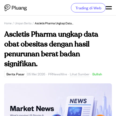
Trading di Web
Home
/
Umpan Berita
/
Ascletis Pharma Ungkap Data Obat Obesitas Dengan Hasil Penurunan Berat Badan Signifikan.
Ascletis Pharma ungkap data
obat obesitas dengan hasil
penurunan berat badan
signifikan.
Lihat Sumber
Berita Pasar
05 Mei 2026
·
PRNewsWire
·
·
Bullish