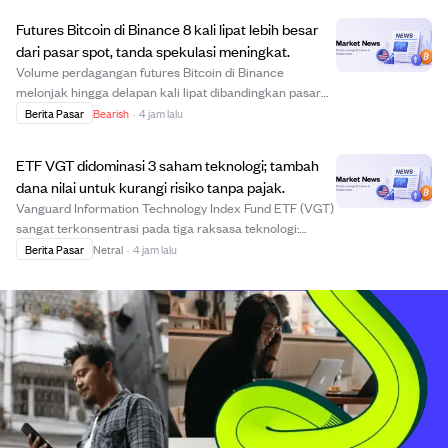
komoditas yang menguat. Harga gas alam ya...
Futures Bitcoin di Binance 8 kali lipat lebih besar
dari pasar spot, tanda spekulasi meningkat.
Volume perdagangan futures Bitcoin di Binance
melonjak hingga delapan kali lipat dibandingkan pasar
spot, dengan $57,82 miliar di futures versus $6,08 miliar
Berita Pasar
Bearish
·
4 jam lalu
di spot. Ketidakseimbangan ini menunjukkan pergeseran
ke arah spekulasi jangka pendek berlev...
ETF VGT didominasi 3 saham teknologi; tambah
dana nilai untuk kurangi risiko tanpa pajak.
Vanguard Information Technology Index Fund ETF (VGT)
sangat terkonsentrasi pada tiga raksasa teknologi:
Apple, Microsoft, dan NVIDIA, yang mencapai sekitar
Berita Pasar
Netral
·
4 jam lalu
39% dari dana. Konsentrasi ini berisiko bagi pemegang
jangka panjang yang menghadapi pajak cap...