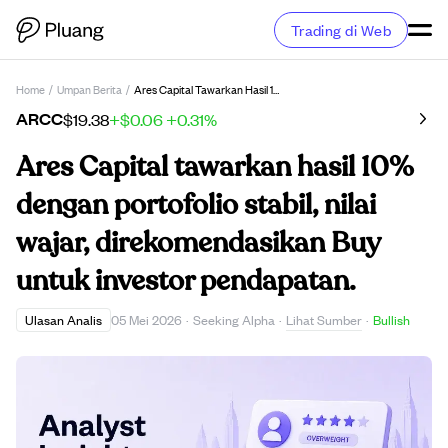
Trading di Web
Home
/
Umpan Berita
/
Ares Capital Tawarkan Hasil 10% Dengan Portofolio Stabil, Nilai Wajar, Direkomendasikan Buy Untuk Investor Pendapatan.
ARCC
$19.38
+$0.06
+0.31%
Ares Capital tawarkan hasil 10%
dengan portofolio stabil, nilai
wajar, direkomendasikan Buy
untuk investor pendapatan.
Lihat Sumber
Ulasan Analis
05 Mei 2026
·
Seeking Alpha
·
·
Bullish