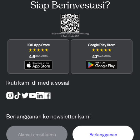
Siap Berinvestasi?
Scan kode QR untuk download Pluang
di Android dan iOS.
iOS App Store
Google Play Store
★
★
★
★
★
★
★
★
★
★
4.6
4.7
(
12.3K
ulasan
)
(
122.1K
ulasan
)
Ikuti kami di media sosial
Berlangganan ke newsletter kami
Berlangganan