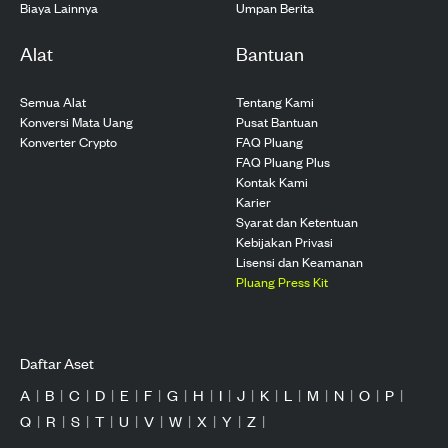
Biaya Lainnya
Umpan Berita
Alat
Bantuan
Semua Alat
Tentang Kami
Konversi Mata Uang
Pusat Bantuan
Konverter Crypto
FAQ Pluang
FAQ Pluang Plus
Kontak Kami
Karier
Syarat dan Ketentuan
Kebijakan Privasi
Lisensi dan Keamanan
Pluang Press Kit
Daftar Aset
A
|
B
|
C
|
D
|
E
|
F
|
G
|
H
|
I
|
J
|
K
|
L
|
M
|
N
|
O
|
P
|
Q
|
R
|
S
|
T
|
U
|
V
|
W
|
X
|
Y
|
Z
|