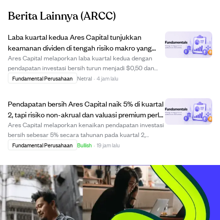
Berita Lainnya
(ARCC)
Laba kuartal kedua Ares Capital tunjukkan
keamanan dividen di tengah risiko makro yang
meningkat dan pertumbuhan portofolio kuat.
Ares Capital melaporkan laba kuartal kedua dengan
pendapatan investasi bersih turun menjadi $0,50 dan
cakupan dividen turun ke 104%, mencerminkan
Fundamental Perusahaan
Netral
·
4 jam lalu
peningkatan risiko makroekonomi. Meski demikian,
perusahaan mempertahankan pertumbuhan portofolio
Pendapatan bersih Ares Capital naik 5% di kuartal
yang k...
2, tapi risiko non-akrual dan valuasi premium perlu
diwaspadai.
Ares Capital melaporkan kenaikan pendapatan investasi
bersih sebesar 5% secara tahunan pada kuartal 2,
didorong oleh originasi pinjaman yang kuat dan
Fundamental Perusahaan
Bullish
·
19 jam lalu
portofolio yang berkembang. Perusahaan fokus pada
pinjaman lien pertama dan kedua, dengan 71% portof...