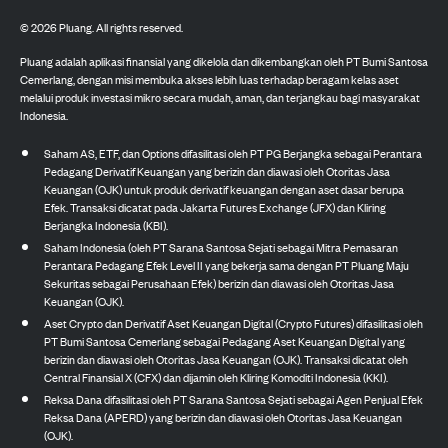
©
2026
Pluang. All rights reserved.
Pluang adalah aplikasi finansial yang dikelola dan dikembangkan oleh PT Bumi Santosa
Cemerlang, dengan misi membuka akses lebih luas terhadap beragam kelas aset
melalui produk investasi mikro secara mudah, aman, dan terjangkau bagi masyarakat
Indonesia.
Saham AS, ETF, dan Options difasilitasi oleh PT PG Berjangka sebagai Perantara
Pedagang Derivatif Keuangan yang berizin dan diawasi oleh Otoritas Jasa
Keuangan (OJK) untuk produk derivatif keuangan dengan aset dasar berupa
Efek. Transaksi dicatat pada Jakarta Futures Exchange (JFX) dan Kliring
Berjangka Indonesia (KBI).
Saham Indonesia (oleh PT Sarana Santosa Sejati sebagai Mitra Pemasaran
Perantara Pedagang Efek Level II yang bekerja sama dengan PT Pluang Maju
Sekuritas sebagai Perusahaan Efek) berizin dan diawasi oleh Otoritas Jasa
Keuangan (OJK).
Aset Crypto dan Derivatif Aset Keuangan Digital (Crypto Futures) difasilitasi oleh
PT Bumi Santosa Cemerlang sebagai Pedagang Aset Keuangan Digital yang
berizin dan diawasi oleh Otoritas Jasa Keuangan (OJK). Transaksi dicatat oleh
Central Finansial X (CFX) dan dijamin oleh Kliring Komoditi Indonesia (KKI).
Reksa Dana difasilitasi oleh PT Sarana Santosa Sejati sebagai Agen Penjual Efek
Reksa Dana (APERD) yang berizin dan diawasi oleh Otoritas Jasa Keuangan
(OJK).