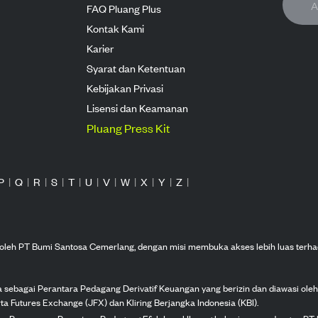
FAQ Pluang Plus
Kontak Kami
Karier
Syarat dan Ketentuan
Kebijakan Privasi
Lisensi dan Keamanan
Pluang Press Kit
P
|
Q
|
R
|
S
|
T
|
U
|
V
|
W
|
X
|
Y
|
Z
|
n oleh PT Bumi Santosa Cemerlang, dengan misi membuka akses lebih luas terha
ka sebagai Perantara Pedagang Derivatif Keuangan yang berizin dan diawasi ole
ta Futures Exchange (JFX) dan Kliring Berjangka Indonesia (KBI).