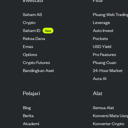
Saham AS
Pluang Web Tradin
Crypto
Leverage
Saham ID
Auto Invest
New
Reksa Dana
Pockets
Emas
USD Yield
Options
Pro Features
Crypto Futures
Pluang Cuan
Bandingkan Aset
24-Hour Market
Aura AI
Pelajari
Alat
Blog
Semua Alat
Berita
Konversi Mata Uan
Akademi
Konverter Crypto