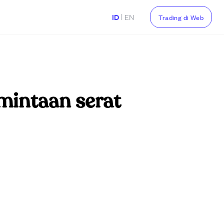
|
ID
EN
Trading di Web
mintaan serat