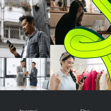
menjadi $4,74 miliar dan EPS naik
30% menjadi $0,78, didorong ole...
Investasi
Fitur