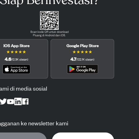
Siap Berinvestasi?
Scan kode QR untuk download
Pluang di Android dan iOS.
iOS App Store
Google Play Store
★
★
★
★
★
★
★
★
★
★
4.6
4.7
(
12.3K
ulasan
)
(
122.1K
ulasan
)
kami di media sosial
ngganan ke newsletter kami