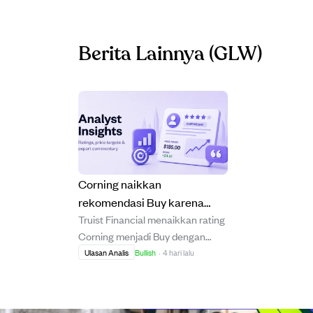
Berita Lainnya
(GLW)
Corning naikkan
rekomendasi Buy karena
Truist Financial menaikkan rating
potensi pertumbuhan AI dan
Corning menjadi Buy dengan
kemitraan besar, target
target harga $175, didukung hasil
Ulasan Analis
Bullish
·
4 hari lalu
saham naik 26,6%.
kuartal kedua 2026 yang kuat
dan fokus pada infrastruktur AI.
Pendapatan Corning naik 17%