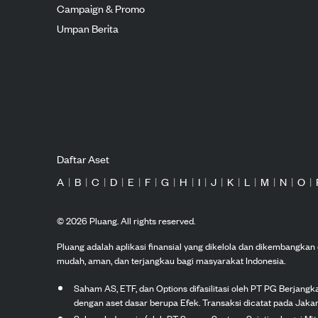
Campaign & Promo
Umpan Berita
Daftar Aset
A
|
B
|
C
|
D
|
E
|
F
|
G
|
H
|
I
|
J
|
K
|
L
|
M
|
N
|
O
|
©
2026
Pluang. All rights reserved.
Pluang adalah aplikasi finansial yang dikelola dan dikembangka
mudah, aman, dan terjangkau bagi masyarakat Indonesia.
Saham AS, ETF, dan Options difasilitasi oleh PT PG Berjang
dengan aset dasar berupa Efek. Transaksi dicatat pada Jakar