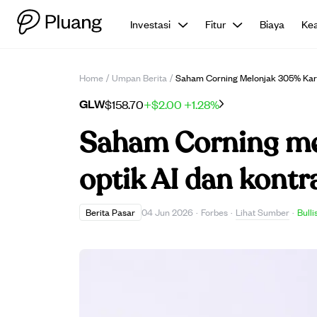
Investasi
Fitur
Biaya
Ke
Home
/
Umpan Berita
/
Saham Corning Melonjak 305% Kare
GLW
$158.70
+$2.00
+1.28%
Saham Corning me
optik AI dan kontr
Lihat Sumber
Berita Pasar
04 Jun 2026
·
Forbes
·
·
Bulli