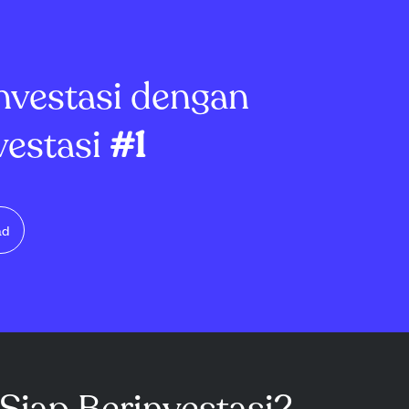
nvestasi dengan
vestasi
#1
ad