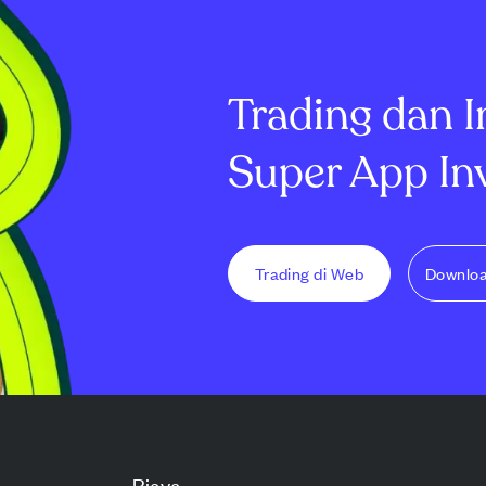
Trading dan I
Super App In
Trading di Web
Downlo
Biaya