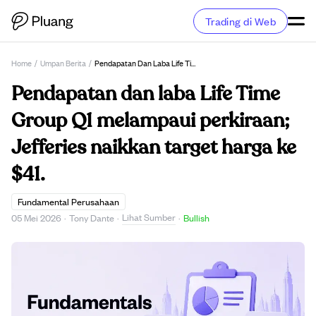
Trading di Web
Home
/
Umpan Berita
/
Pendapatan Dan Laba Life Time Group Q1 Melampaui Perkiraan; Jefferies Naikkan Target Harga Ke $41.
Pendapatan dan laba Life Time
Group Q1 melampaui perkiraan;
Jefferies naikkan target harga ke
$41.
Fundamental Perusahaan
Lihat Sumber
05 Mei 2026
·
Tony Dante
·
·
Bullish