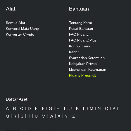
Alat
Bantuan
Semua Alat
Tentang Kami
Konversi Mata Uang
Pusat Bantuan
Konverter Crypto
FAQ Pluang
FAQ Pluang Plus
Kontak Kami
Karier
Syarat dan Ketentuan
Kebijakan Privasi
Lisensi dan Keamanan
Pluang Press Kit
Daftar Aset
A
|
B
|
C
|
D
|
E
|
F
|
G
|
H
|
I
|
J
|
K
|
L
|
M
|
N
|
O
|
P
|
Q
|
R
|
S
|
T
|
U
|
V
|
W
|
X
|
Y
|
Z
|