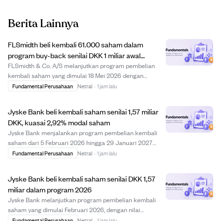
Berita Lainnya
FLSmidth beli kembali 61.000 saham dalam
program buy-back senilai DKK 1 miliar awal
Agustus 2026
FLSmidth & Co. A/S melanjutkan program pembelian
kembali saham yang dimulai 18 Mei 2026 dengan
membeli 61.000 saham antara 3 dan 7 Agustus 2026
Fundamental Perusahaan
Netral
·
1 jam lalu
pada harga antara DKK 487,45 hingga DKK 511,77 per
saham. Total saham yang dibeli kembali mencapai
Jyske Bank beli kembali saham senilai 1,57 miliar
769.173...
DKK, kuasai 2,92% modal saham
Jyske Bank menjalankan program pembelian kembali
saham dari 5 Februari 2026 hingga 29 Januari 2027
dengan nilai maksimal 3 miliar DKK. Hingga awal
Fundamental Perusahaan
Netral
·
1 jam lalu
Agustus 2026, bank telah membeli kembali saham
senilai sekitar 1,57 miliar DKK dengan harga rata-rata 9...
Jyske Bank beli kembali saham senilai DKK 1,57
miliar dalam program 2026
Jyske Bank melanjutkan program pembelian kembali
saham yang dimulai Februari 2026, dengan nilai
pembelian sekitar DKK 1,57 miliar hingga awal Agustus
Fundamental Perusahaan
Netral
·
1 jam lalu