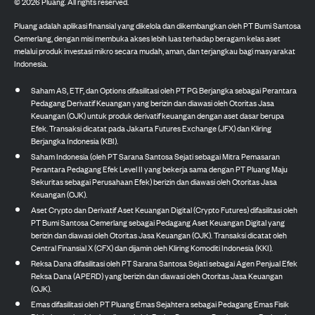
©
2026
Pluang. All rights reserved.
Pluang adalah aplikasi finansial yang dikelola dan dikembangkan oleh PT Bumi Santosa
Cemerlang, dengan misi membuka akses lebih luas terhadap beragam kelas aset
melalui produk investasi mikro secara mudah, aman, dan terjangkau bagi masyarakat
Indonesia.
Saham AS, ETF, dan Options difasilitasi oleh PT PG Berjangka sebagai Perantara
Pedagang Derivatif Keuangan yang berizin dan diawasi oleh Otoritas Jasa
Keuangan (OJK) untuk produk derivatif keuangan dengan aset dasar berupa
Efek. Transaksi dicatat pada Jakarta Futures Exchange (JFX) dan Kliring
Berjangka Indonesia (KBI).
Saham Indonesia (oleh PT Sarana Santosa Sejati sebagai Mitra Pemasaran
Perantara Pedagang Efek Level II yang bekerja sama dengan PT Pluang Maju
Sekuritas sebagai Perusahaan Efek) berizin dan diawasi oleh Otoritas Jasa
Keuangan (OJK).
Aset Crypto dan Derivatif Aset Keuangan Digital (Crypto Futures) difasilitasi oleh
PT Bumi Santosa Cemerlang sebagai Pedagang Aset Keuangan Digital yang
berizin dan diawasi oleh Otoritas Jasa Keuangan (OJK). Transaksi dicatat oleh
Central Finansial X (CFX) dan dijamin oleh Kliring Komoditi Indonesia (KKI).
Reksa Dana difasilitasi oleh PT Sarana Santosa Sejati sebagai Agen Penjual Efek
Reksa Dana (APERD) yang berizin dan diawasi oleh Otoritas Jasa Keuangan
(OJK).
Emas difasilitasi oleh PT Pluang Emas Sejahtera sebagai Pedagang Emas Fisik