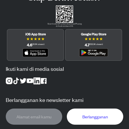
Scan kode QR untuk download Pluang
di Android dan iOS.
iOS App Store
Google Play Store
★
★
★
★
★
★
★
★
★
★
4.6
4.7
(
12.3K
ulasan
)
(
122.3K
ulasan
)
Ikuti kami di media sosial
Berlangganan ke newsletter kami
Berlangganan