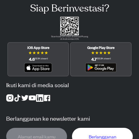
Siap Berinvestasi?
Scan kode QR untuk download Pluang
di Android dan iOS.
iOS App Store
Google Play Store
★
★
★
★
★
★
★
★
★
★
4.6
4.7
(
12.3K
ulasan
)
(
122.3K
ulasan
)
Ikuti kami di media sosial
Berlangganan ke newsletter kami
Berlangganan