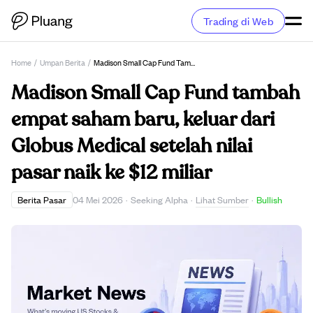
Trading di Web
Home
/
Umpan Berita
/
Madison Small Cap Fund Tambah Empat Saham Baru, Keluar Dari Globus Medical Setelah Nilai Pasar Naik Ke $12 Miliar
Madison Small Cap Fund tambah
empat saham baru, keluar dari
Globus Medical setelah nilai
pasar naik ke $12 miliar
Lihat Sumber
Berita Pasar
04 Mei 2026
·
Seeking Alpha
·
·
Bullish