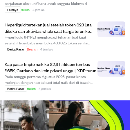
perjalanan eksklusif baru untuk anggota klubnya di
Jerman, dengan diskon menginap di destinasi unik dan
Lainnya
Bullish
·
4 jam lalu
mewah. Penawaran utama meliputi hotel dewasa baru
dengan desain gua di Alpen seharga €349 per orang, h...
Hyperliquid tertekan jual setelah token $23 juta
dibuka dan aktivitas whale saat harga turun ke
$54
Hyperliquid (HYPE) menghadapi tekanan jual kuat
setelah HyperLabs membuka 433.025 token senilai
$23,46 juta dan mulai menyetorkannya ke bursa,
Berita Pasar
Bearish
·
4 jam lalu
menandakan potensi penjualan besar. Meskipun ada
aktivitas beli whale yang menarik 197.360 HYPE dari
Kap pasar kripto naik ke $2,9T; Bitcoin tembus
Coinba...
$65K, Cardano dan koin privasi unggul, XRP turun.
Pada minggu pertama Agustus 2026, pasar kripto
melonjak dengan kapitalisasi total naik dari di bawah
$2,2 triliun menjadi $2,9 triliun. Bitcoin memimpin
Berita Pasar
Bullish
·
5 jam lalu
kenaikan dengan naik lebih dari 3% menembus $65.300
meski ada hambatan regulasi dari kegagalan Se...