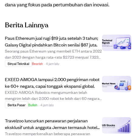
dana yang fokus pada pertumbuhan dan inovasi.
Berita Lainnya
Paus Ethereum jual rugi $19 juta setelah 3 tahun;
Galaxy Digital pindahkan Bitcoin senilai $87 juta.
Seorang paus Ethereum yang membeli ETH antara 2022
dan 2023 dengan harga rata-rata $2.723 menjual 7.323
ETH pada 8 Agustus, mengalami kerugian lebih dari $19
Sinyal Teknikal
Bearish
·
4 jam lalu
juta setelah bertahan bertahun-tahun. Penjualan ini di
harga sekitar $1.906 per ETH menandai...
EXEED AiMOGA lampaui 2.000 pengiriman robot
ke 60+ negara, capai tonggak ekspansi global.
EXEED AiMOGA Robotics mengumumkan telah
mengirim lebih dari 2.000 robot ke lebih dari 60 negara.
Tonggak ini menandai pergeseran dari ekspor produk ke
Berita Pasar
Bullish
·
4 jam lalu
penerapan komersial berskala besar, dengan robot
digunakan dalam pengelolaan lalu lintas, panduan m...
Travelzoo luncurkan penawaran perjalanan
eksklusif untuk anggota Jerman termasuk hotel
mewah dan vila di Maladewa.
Travelzoo memperkenalkan beberapa penawaran