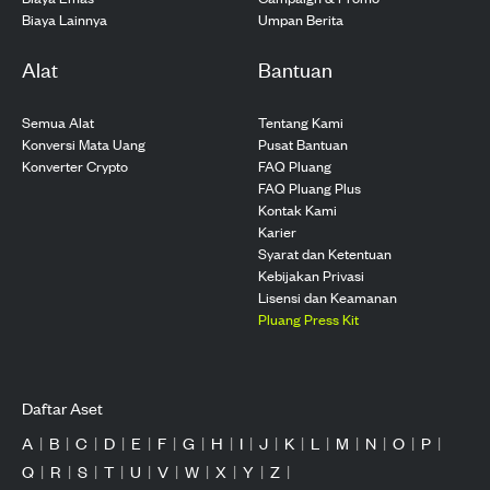
Biaya Lainnya
Umpan Berita
Alat
Bantuan
Semua Alat
Tentang Kami
Konversi Mata Uang
Pusat Bantuan
Konverter Crypto
FAQ Pluang
FAQ Pluang Plus
Kontak Kami
Karier
Syarat dan Ketentuan
Kebijakan Privasi
Lisensi dan Keamanan
Pluang Press Kit
Daftar Aset
A
|
B
|
C
|
D
|
E
|
F
|
G
|
H
|
I
|
J
|
K
|
L
|
M
|
N
|
O
|
P
|
Q
|
R
|
S
|
T
|
U
|
V
|
W
|
X
|
Y
|
Z
|