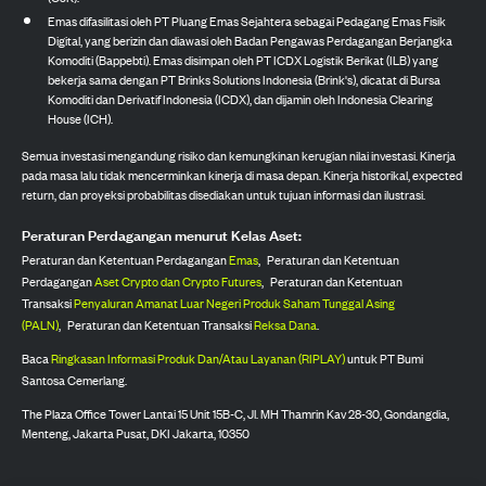
Emas difasilitasi oleh PT Pluang Emas Sejahtera sebagai Pedagang Emas Fisik
Digital, yang berizin dan diawasi oleh Badan Pengawas Perdagangan Berjangka
Komoditi (Bappebti). Emas disimpan oleh PT ICDX Logistik Berikat (ILB) yang
bekerja sama dengan PT Brinks Solutions Indonesia (Brink's), dicatat di Bursa
Komoditi dan Derivatif Indonesia (ICDX), dan dijamin oleh Indonesia Clearing
House (ICH).
Semua investasi mengandung risiko dan kemungkinan kerugian nilai investasi. Kinerja
pada masa lalu tidak mencerminkan kinerja di masa depan. Kinerja historikal, expected
return, dan proyeksi probabilitas disediakan untuk tujuan informasi dan ilustrasi.
Peraturan Perdagangan menurut Kelas Aset:
Peraturan dan Ketentuan Perdagangan
Emas
,
Peraturan dan Ketentuan
Perdagangan
Aset Crypto dan Crypto Futures
,
Peraturan dan Ketentuan
Transaksi
Penyaluran Amanat Luar Negeri Produk Saham Tunggal Asing
(PALN)
,
Peraturan dan Ketentuan Transaksi
Reksa Dana
.
Baca
Ringkasan Informasi Produk Dan/Atau Layanan (RIPLAY)
untuk PT Bumi
Santosa Cemerlang.
The Plaza Office Tower Lantai 15 Unit 15B-C, Jl. MH Thamrin Kav 28-30, Gondangdia,
Menteng, Jakarta Pusat, DKI Jakarta, 10350