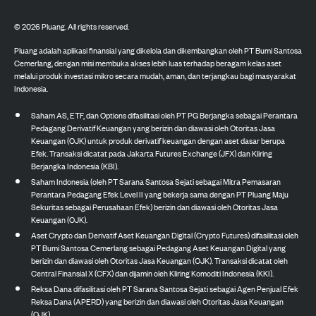
©
2026
Pluang. All rights reserved.
Pluang adalah aplikasi finansial yang dikelola dan dikembangkan oleh PT Bumi Santosa
Cemerlang, dengan misi membuka akses lebih luas terhadap beragam kelas aset
melalui produk investasi mikro secara mudah, aman, dan terjangkau bagi masyarakat
Indonesia.
Saham AS, ETF, dan Options difasilitasi oleh PT PG Berjangka sebagai Perantara
Pedagang Derivatif Keuangan yang berizin dan diawasi oleh Otoritas Jasa
Keuangan (OJK) untuk produk derivatif keuangan dengan aset dasar berupa
Efek. Transaksi dicatat pada Jakarta Futures Exchange (JFX) dan Kliring
Berjangka Indonesia (KBI).
Saham Indonesia (oleh PT Sarana Santosa Sejati sebagai Mitra Pemasaran
Perantara Pedagang Efek Level II yang bekerja sama dengan PT Pluang Maju
Sekuritas sebagai Perusahaan Efek) berizin dan diawasi oleh Otoritas Jasa
Keuangan (OJK).
Aset Crypto dan Derivatif Aset Keuangan Digital (Crypto Futures) difasilitasi oleh
PT Bumi Santosa Cemerlang sebagai Pedagang Aset Keuangan Digital yang
berizin dan diawasi oleh Otoritas Jasa Keuangan (OJK). Transaksi dicatat oleh
Central Finansial X (CFX) dan dijamin oleh Kliring Komoditi Indonesia (KKI).
Reksa Dana difasilitasi oleh PT Sarana Santosa Sejati sebagai Agen Penjual Efek
Reksa Dana (APERD) yang berizin dan diawasi oleh Otoritas Jasa Keuangan
(OJK).