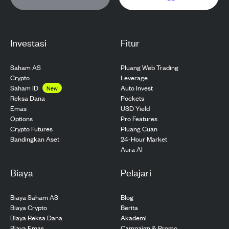
Investasi
Fitur
Saham AS
Pluang Web Trading
Crypto
Leverage
Saham ID
Auto Invest
New
Pockets
Reksa Dana
USD Yield
Emas
Pro Features
Options
Pluang Cuan
Crypto Futures
24-Hour Market
Bandingkan Aset
Aura AI
Biaya
Pelajari
Biaya Saham AS
Blog
Biaya Crypto
Berita
Biaya Reksa Dana
Akademi
Biaya Emas
Campaign & Promo