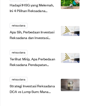
Hadapi IHSG yang Melemah,
Ini 4 Pilihan Reksadana
Terbaik
reksa dana
Apa Sih, Perbedaan Investasi
Reksadana dan Investasi
Saham?
reksa dana
Terlihat Mirip, Apa Perbedaan
Reksadana Pendapatan
Tetap & Reksadana
Terproteksi?
reksa dana
Strategi Investasi Reksadana
DCA vs Lump Sum: Mana
yang Paling Oke?