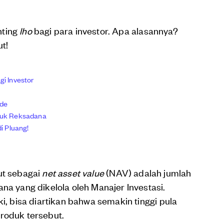
nting
lho
bagi para investor. Apa alasannya?
t!
i Investor
ode
duk Reksadana
i Pluang!
ut sebagai
net asset value
(NAV) adalah jumlah
na yang dikelola oleh Manajer Investasi.
ki, bisa diartikan bahwa semakin tinggi pula
roduk tersebut.