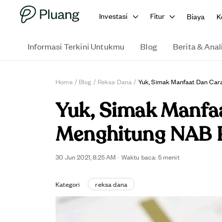
Investasi
Fitur
Biaya
K
Informasi Terkini Untukmu
Blog
Berita & Anal
Home
/
Blog
/
Reksa Dana
/
Yuk, Simak Manfaat Dan Car
Yuk, Simak Manfa
Menghitung NAB 
30 Jun 2021, 8:25 AM
·
Waktu baca:
5
menit
Kategori
reksa dana