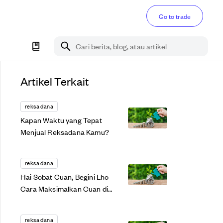
Go to trade
Cari berita, blog, atau artikel
Artikel Terkait
reksa dana
Kapan Waktu yang Tepat
Menjual Reksadana Kamu?
reksa dana
Hai Sobat Cuan, Begini Lho
Cara Maksimalkan Cuan di
Reksadana Pendapatan
Tetap
reksa dana