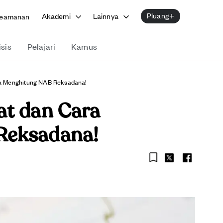
Pluang+
Akademi
Lainnya
eamanan
isis
Pelajari
Kamus
a Menghitung NAB Reksadana!
at dan Cara
Reksadana!