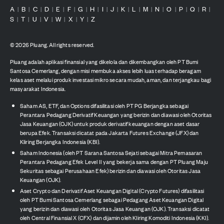
A
B
C
D
E
F
G
H
I
J
K
L
M
N
O
P
Q
R
|
|
|
|
|
|
|
|
|
|
|
|
|
|
|
|
|
|
S
T
U
V
W
X
Y
Z
|
|
|
|
|
|
|
©
2026
Pluang. All rights reserved.
Pluang adalah aplikasi finansial yang dikelola dan dikembangkan oleh PT Bumi
Santosa Cemerlang, dengan misi membuka akses lebih luas terhadap beragam
kelas aset melalui produk investasi mikro secara mudah, aman, dan terjangkau bagi
masyarakat Indonesia.
Saham AS, ETF, dan Options difasilitasi oleh PT PG Berjangka sebagai
Perantara Pedagang Derivatif Keuangan yang berizin dan diawasi oleh Otoritas
Jasa Keuangan (OJK) untuk produk derivatif keuangan dengan aset dasar
berupa Efek. Transaksi dicatat pada Jakarta Futures Exchange (JFX) dan
Kliring Berjangka Indonesia (KBI).
Saham Indonesia (oleh PT Sarana Santosa Sejati sebagai Mitra Pemasaran
Perantara Pedagang Efek Level II yang bekerja sama dengan PT Pluang Maju
Sekuritas sebagai Perusahaan Efek) berizin dan diawasi oleh Otoritas Jasa
Keuangan (OJK).
Aset Crypto dan Derivatif Aset Keuangan Digital (Crypto Futures) difasilitasi
oleh PT Bumi Santosa Cemerlang sebagai Pedagang Aset Keuangan Digital
yang berizin dan diawasi oleh Otoritas Jasa Keuangan (OJK). Transaksi dicatat
oleh Central Finansial X (CFX) dan dijamin oleh Kliring Komoditi Indonesia (KKI).