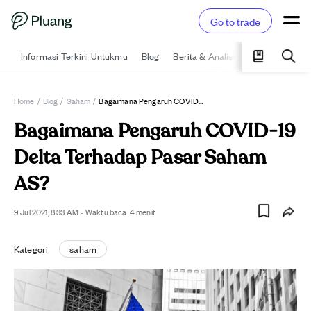
Go to trade
Informasi Terkini Untukmu
Blog
Berita & Analisis
Pelajari
Ka
Home
/
Blog
/
Saham
/
Bagaimana Pengaruh COVID-19 Delta Terhadap Pasar Saham AS?
Bagaimana Pengaruh COVID-19
Delta Terhadap Pasar Saham
AS?
9 Jul 2021, 8:33 AM
·
Waktu baca:
4
menit
Kategori
saham