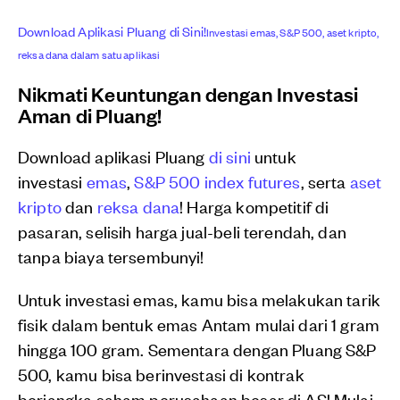
Download Aplikasi Pluang di Sini!
Investasi emas, S&P 500, aset kripto,
reksa dana dalam satu aplikasi
Nikmati Keuntungan dengan Investasi
Aman di Pluang!
Download aplikasi Pluang
di sini
untuk
investasi
emas
,
S&P 500 index futures
, serta
aset
kripto
dan
reksa dana
! Harga kompetitif di
pasaran, selisih harga jual-beli terendah, dan
tanpa biaya tersembunyi!
Untuk investasi emas, kamu bisa melakukan tarik
fisik dalam bentuk emas Antam mulai dari 1 gram
hingga 100 gram. Sementara dengan Pluang S&P
500, kamu bisa berinvestasi di kontrak
berjangka saham perusahaan besar di AS! Mulai