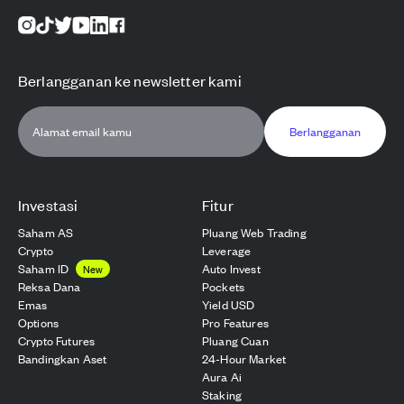
Berlangganan ke newsletter kami
Berlangganan
Investasi
Fitur
Saham AS
Pluang Web Trading
Crypto
Leverage
Saham ID
Auto Invest
New
Reksa Dana
Pockets
Emas
Yield USD
Options
Pro Features
Crypto Futures
Pluang Cuan
Bandingkan Aset
24-Hour Market
Aura Ai
Staking