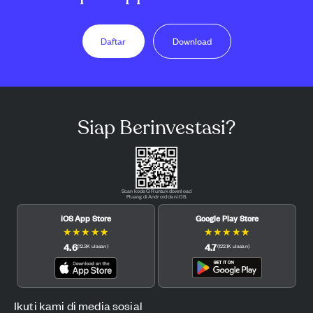
Daftar
Download
Siap Berinvestasi?
Scan kode QR untuk download
Pluang di Android dan iOS.
iOS App Store
Google Play Store
★
★
★
★
★
★
★
★
★
★
4.6
4.7
(
12.3K
ulasan
)
(
122.1K
ulasan
)
Ikuti kami di media sosial