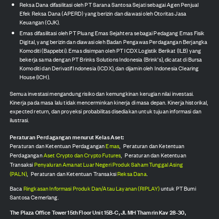
Reksa Dana difasilitasi oleh PT Sarana Santosa Sejati sebagai Agen Penjual
Efek Reksa Dana (APERD) yang berizin dan diawasi oleh Otoritas Jasa
Keuangan (OJK).
Emas difasilitasi oleh PT Pluang Emas Sejahtera sebagai Pedagang Emas Fisik
Digital, yang berizin dan diawasi oleh Badan Pengawas Perdagangan Berjangka
Komoditi (Bappebti). Emas disimpan oleh PT ICDX Logistik Berikat (ILB) yang
bekerja sama dengan PT Brinks Solutions Indonesia (Brink's), dicatat di Bursa
Komoditi dan Derivatif Indonesia (ICDX), dan dijamin oleh Indonesia Clearing
House (ICH).
Semua investasi mengandung risiko dan kemungkinan kerugian nilai investasi.
Kinerja pada masa lalu tidak mencerminkan kinerja di masa depan. Kinerja historikal,
expected return, dan proyeksi probabilitas disediakan untuk tujuan informasi dan
ilustrasi.
Peraturan Perdagangan menurut Kelas Aset:
Peraturan dan Ketentuan Perdagangan
Emas
,
Peraturan dan Ketentuan
Perdagangan
Aset Crypto dan Crypto Futures
,
Peraturan dan Ketentuan
Transaksi
Penyaluran Amanat Luar Negeri Produk Saham Tunggal Asing
(PALN)
,
Peraturan dan Ketentuan Transaksi
Reksa Dana
.
Baca
Ringkasan Informasi Produk Dan/Atau Layanan (RIPLAY)
untuk PT Bumi
Santosa Cemerlang.
The Plaza Office Tower 15th Floor Unit 15B-C, Jl. MH Thamrin Kav 28-30,