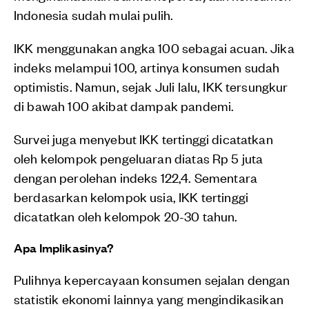
Indonesia sudah mulai pulih.
IKK menggunakan angka 100 sebagai acuan. Jika
indeks melampui 100, artinya konsumen sudah
optimistis. Namun, sejak Juli lalu, IKK tersungkur
di bawah 100 akibat dampak pandemi.
Survei juga menyebut IKK tertinggi dicatatkan
oleh kelompok pengeluaran diatas Rp 5 juta
dengan perolehan indeks 122,4. Sementara
berdasarkan kelompok usia, IKK tertinggi
dicatatkan oleh kelompok 20-30 tahun.
Apa Implikasinya?
Pulihnya kepercayaan konsumen sejalan dengan
statistik ekonomi lainnya yang mengindikasikan