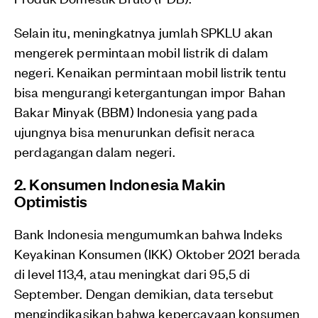
Selain itu, meningkatnya jumlah SPKLU akan
mengerek permintaan mobil listrik di dalam
negeri. Kenaikan permintaan mobil listrik tentu
bisa mengurangi ketergantungan impor Bahan
Bakar Minyak (BBM) Indonesia yang pada
ujungnya bisa menurunkan defisit neraca
perdagangan dalam negeri.
2. Konsumen Indonesia Makin
Optimistis
Bank Indonesia mengumumkan bahwa Indeks
Keyakinan Konsumen (IKK) Oktober 2021 berada
di level 113,4, atau meningkat dari 95,5 di
September. Dengan demikian, data tersebut
mengindikasikan bahwa kepercayaan konsumen