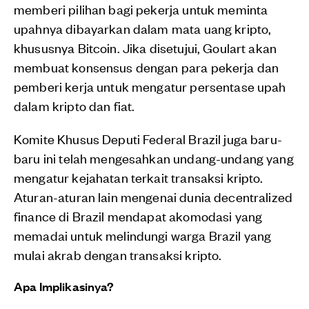
memberi pilihan bagi pekerja untuk meminta
upahnya dibayarkan dalam mata uang kripto,
khususnya Bitcoin. Jika disetujui, Goulart akan
membuat konsensus dengan para pekerja dan
pemberi kerja untuk mengatur persentase upah
dalam kripto dan fiat.
Komite Khusus Deputi Federal Brazil juga baru-
baru ini telah mengesahkan undang-undang yang
mengatur kejahatan terkait transaksi kripto.
Aturan-aturan lain mengenai dunia decentralized
finance di Brazil mendapat akomodasi yang
memadai untuk melindungi warga Brazil yang
mulai akrab dengan transaksi kripto.
Apa Implikasinya?