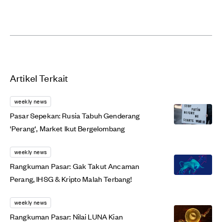
Artikel Terkait
weekly news
Pasar Sepekan: Rusia Tabuh Genderang
'Perang', Market Ikut Bergelombang
weekly news
Rangkuman Pasar: Gak Takut Ancaman
Perang, IHSG & Kripto Malah Terbang!
weekly news
Rangkuman Pasar: Nilai LUNA Kian