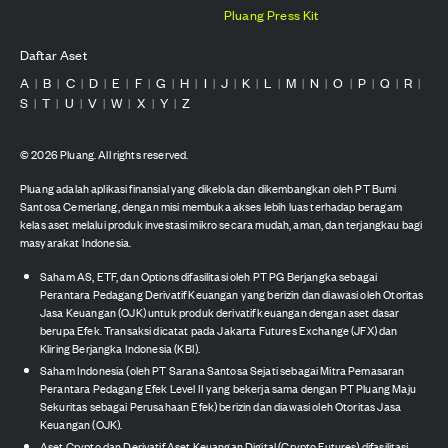
Pluang Press Kit
Daftar Aset
A
B
C
D
E
F
G
H
I
J
K
L
M
N
O
P
Q
R
|
|
|
|
|
|
|
|
|
|
|
|
|
|
|
|
|
|
S
T
U
V
W
X
Y
Z
|
|
|
|
|
|
|
©
2026
Pluang. All rights reserved.
Pluang adalah aplikasi finansial yang dikelola dan dikembangkan oleh PT Bumi
Santosa Cemerlang, dengan misi membuka akses lebih luas terhadap beragam
kelas aset melalui produk investasi mikro secara mudah, aman, dan terjangkau bagi
masyarakat Indonesia.
Saham AS, ETF, dan Options difasilitasi oleh PT PG Berjangka sebagai
Perantara Pedagang Derivatif Keuangan yang berizin dan diawasi oleh Otoritas
Jasa Keuangan (OJK) untuk produk derivatif keuangan dengan aset dasar
berupa Efek. Transaksi dicatat pada Jakarta Futures Exchange (JFX) dan
Kliring Berjangka Indonesia (KBI).
Saham Indonesia (oleh PT Sarana Santosa Sejati sebagai Mitra Pemasaran
Perantara Pedagang Efek Level II yang bekerja sama dengan PT Pluang Maju
Sekuritas sebagai Perusahaan Efek) berizin dan diawasi oleh Otoritas Jasa
Keuangan (OJK).
Aset Crypto dan Derivatif Aset Keuangan Digital (Crypto Futures) difasilitasi