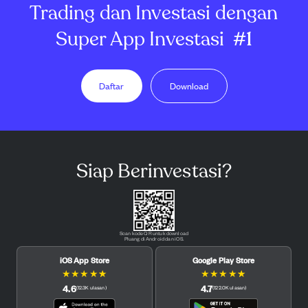
Trading dan Investasi dengan
Super App Investasi
#1
Daftar
Download
Siap Berinvestasi?
Scan kode QR untuk download
Pluang di Android dan iOS.
iOS App Store
Google Play Store
★
★
★
★
★
★
★
★
★
★
4.6
4.7
(
12.3K
ulasan
)
(
122.0K
ulasan
)