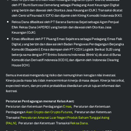
oleh PT Bumi Santosa Cemerlang sebagai Pedagang Aset Keuangan Digital
yang berizin dan diawasi oleh Otoritas Jasa Keuangan (OJK). Transaksi dicatat
oleh Central Finansial X (CFX) dan dijamin oleh Kliring Komoditi Indonesia (KKI).
Reksa Dana difasilitasi oleh PT Sarana Santosa Sejati sebagai Agen Penjual
Efek Reksa Dana (APERD) yang berizin dan diawasi oleh Otoritas Jasa
Keuangan (OJK).
Emas difasilitasi oleh PT Pluang Emas Sejahtera sebagai Pedagang Emas Fisik
Digital, yang berizin dan diawasi oleh Badan Pengawas Perdagangan Berjangka
Komoditi (Bappebti). Emas disimpan oleh PT ICDX Logistik Berikat (ILB) yang
bekerja sama dengan PT Brinks Solutions Indonesia (Brink's), dicatat di Bursa
Komoditi dan Derivatif Indonesia (ICDX), dan dijamin oleh Indonesia Clearing
House (ICH).
Semua investasi mengandung risiko dan kemungkinan kerugian nilai investasi.
Kinerja pada masa lalu tidak mencerminkan kinerja di masa depan. Kinerja historikal,
expected return, dan proyeksi probabilitas disediakan untuk tujuan informasi dan
ilustrasi.
Peraturan Perdagangan menurut Kelas Aset:
Peraturan dan Ketentuan Perdagangan
Emas
,
Peraturan dan Ketentuan
Perdagangan
Aset Crypto dan Crypto Futures
,
Peraturan dan Ketentuan
Transaksi
Penyaluran Amanat Luar Negeri Produk Saham Tunggal Asing
(PALN)
,
Peraturan dan Ketentuan Transaksi
Reksa Dana
.