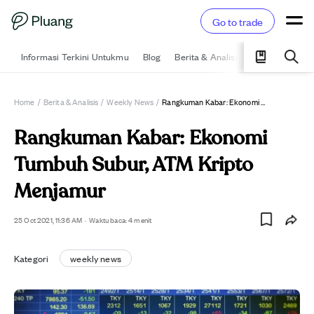
Go to trade
Informasi Terkini Untukmu
Blog
Berita & Analisis
Pelajari
Ka
Home
/
Berita & Analisis
/
Weekly News
/
Rangkuman Kabar: Ekonomi Tumbuh Subur, ATM Kripto Menjamur
Rangkuman Kabar: Ekonomi
Tumbuh Subur, ATM Kripto
Menjamur
25 Oct 2021, 11:36 AM
·
Waktu baca: 4 menit
Kategori
weekly news