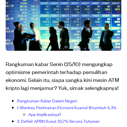
Rangkuman kabar Senin (25/10) mengungkap
optimisme pemerintah terhadap pemulihan
ekonomi. Selain itu, siapa sangka kini mesin ATM
kripto lagi menjamur? Yuk, simak selengkapnya!
Rangkuman Kabar Dalam Negeri
1. Menkeu Perkirakan Ekonomi Kuartal III tumbuh 4,3%
Apa Implikasinya?
2. Defisit APBN Susut 33,7% Secara Tahunan