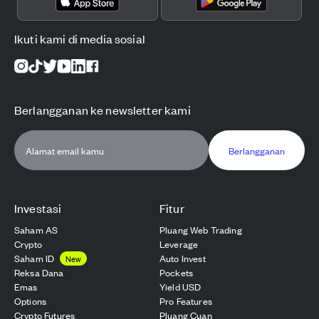
Ikuti kami di media sosial
Berlangganan ke newsletter kami
Berlangganan
Investasi
Fitur
Saham AS
Pluang Web Trading
Crypto
Leverage
Saham ID
Auto Invest
New
Reksa Dana
Pockets
Emas
Yield USD
Options
Pro Features
Crypto Futures
Pluang Cuan