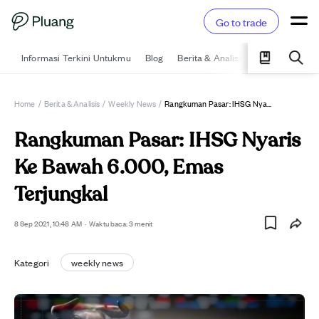
Go to trade
Informasi Terkini Untukmu
Blog
Berita & Analisis
Pelajari
Ka
Home
/
Berita & Analisis
/
Weekly News
/
Rangkuman Pasar: IHSG Nyaris Ke Bawah 6.000, Emas Terjungkal
Rangkuman Pasar: IHSG Nyaris
Ke Bawah 6.000, Emas
Terjungkal
8 Sep 2021, 10:48 AM
·
Waktu baca: 3 menit
Kategori
weekly news