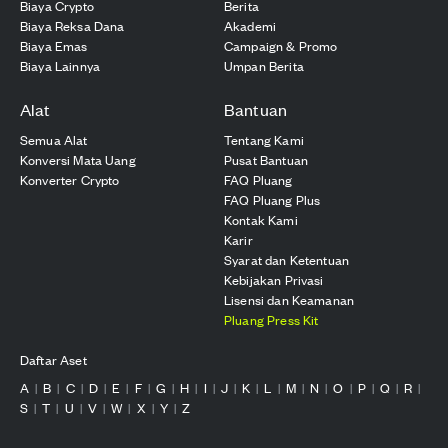
Biaya Crypto
Berita
Biaya Reksa Dana
Akademi
Biaya Emas
Campaign & Promo
Biaya Lainnya
Umpan Berita
Alat
Bantuan
Semua Alat
Tentang Kami
Konversi Mata Uang
Pusat Bantuan
Konverter Crypto
FAQ Pluang
FAQ Pluang Plus
Kontak Kami
Karir
Syarat dan Ketentuan
Kebijakan Privasi
Lisensi dan Keamanan
Pluang Press Kit
Daftar Aset
A
B
C
D
E
F
G
H
I
J
K
L
M
N
O
P
Q
R
|
|
|
|
|
|
|
|
|
|
|
|
|
|
|
|
|
|
S
T
U
V
W
X
Y
Z
|
|
|
|
|
|
|