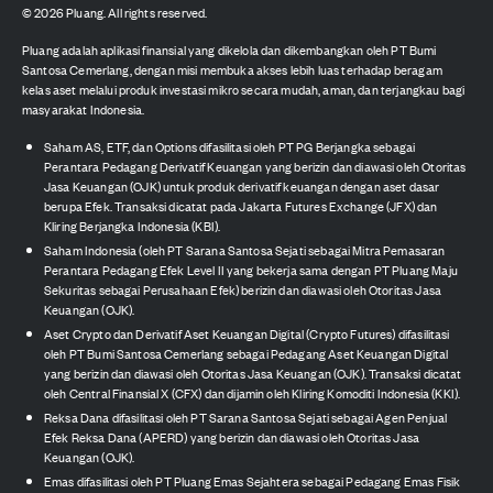
©
2026
Pluang. All rights reserved.
Pluang adalah aplikasi finansial yang dikelola dan dikembangkan oleh PT Bumi
Santosa Cemerlang, dengan misi membuka akses lebih luas terhadap beragam
kelas aset melalui produk investasi mikro secara mudah, aman, dan terjangkau bagi
masyarakat Indonesia.
Saham AS, ETF, dan Options difasilitasi oleh PT PG Berjangka sebagai
Perantara Pedagang Derivatif Keuangan yang berizin dan diawasi oleh Otoritas
Jasa Keuangan (OJK) untuk produk derivatif keuangan dengan aset dasar
berupa Efek. Transaksi dicatat pada Jakarta Futures Exchange (JFX) dan
Kliring Berjangka Indonesia (KBI).
Saham Indonesia (oleh PT Sarana Santosa Sejati sebagai Mitra Pemasaran
Perantara Pedagang Efek Level II yang bekerja sama dengan PT Pluang Maju
Sekuritas sebagai Perusahaan Efek) berizin dan diawasi oleh Otoritas Jasa
Keuangan (OJK).
Aset Crypto dan Derivatif Aset Keuangan Digital (Crypto Futures) difasilitasi
oleh PT Bumi Santosa Cemerlang sebagai Pedagang Aset Keuangan Digital
yang berizin dan diawasi oleh Otoritas Jasa Keuangan (OJK). Transaksi dicatat
oleh Central Finansial X (CFX) dan dijamin oleh Kliring Komoditi Indonesia (KKI).
Reksa Dana difasilitasi oleh PT Sarana Santosa Sejati sebagai Agen Penjual
Efek Reksa Dana (APERD) yang berizin dan diawasi oleh Otoritas Jasa
Keuangan (OJK).
Emas difasilitasi oleh PT Pluang Emas Sejahtera sebagai Pedagang Emas Fisik