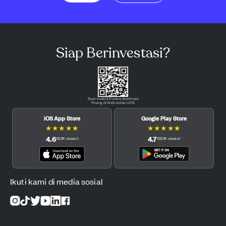
Siap Berinvestasi?
Scan kode QR untuk download
Pluang di Android dan iOS.
iOS App Store
Google Play Store
★
★
★
★
★
★
★
★
★
★
4.6
4.7
(
12.3K
ulasan
)
(
122.1K
ulasan
)
Ikuti kami di media sosial