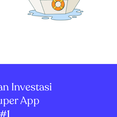
an Investasi
uper App
#1