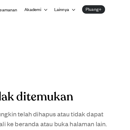
Pluang+
Akademi
Lainnya
eamanan
dak ditemukan
gkin telah dihapus atau tidak dapat
li ke beranda atau buka halaman lain.