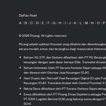
Daftar Aset
A
B
C
D
E
F
G
H
I
J
K
L
M
N
O
P
|
|
|
|
|
|
|
|
|
|
|
|
|
|
|
©
2026
Pluang. All rights reserved.
Pluang adalah aplikasi finansial yang dikelola dan dikembang
secara mudah, aman, dan terjangkau bagi masyarakat Indonesi
Saham AS, ETF, dan Options difasilitasi oleh PT PG Berjang
keuangan dengan aset dasar berupa Efek. Transaksi dicatat 
Saham Indonesia (oleh PT Sarana Santosa Sejati sebagai M
dan diawasi oleh Otoritas Jasa Keuangan (OJK).
Aset Crypto dan Derivatif Aset Keuangan Digital (Crypto Fu
Keuangan (OJK). Transaksi dicatat oleh Central Finansial X (
Reksa Dana difasilitasi oleh PT Sarana Santosa Sejati seb
Emas difasilitasi oleh PT Pluang Emas Sejahtera sebagai P
PT ICDX Logistik Berikat (ILB) yang bekerja sama dengan PT 
(ICH).