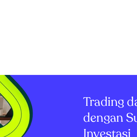
Trading d
dengan S
Investasi