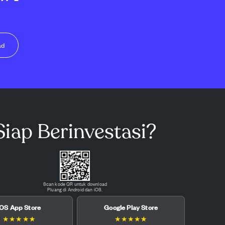
ad
Siap Berinvestasi?
Scan kode QR untuk download
Pluang di Android dan iOS.
iOS App Store
Google Play Store
★
★
★
★
★
★
★
★
★
★