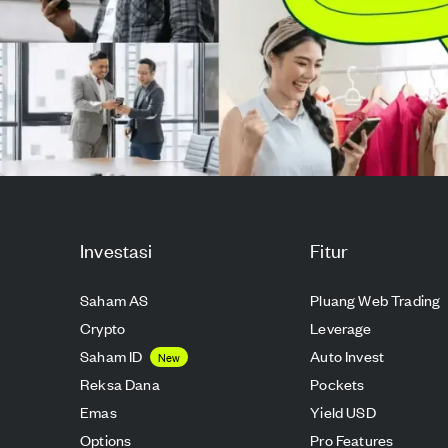
Investasi
Fitur
Saham AS
Pluang Web Trading
Crypto
Leverage
Saham ID
Auto Invest
New
Reksa Dana
Pockets
Emas
Yield USD
Options
Pro Features