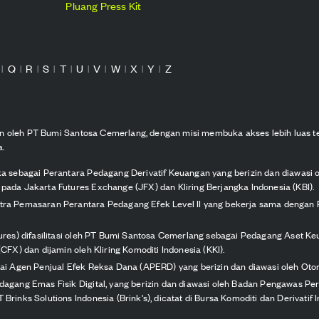
Pluang Press Kit
Q
R
S
T
U
V
W
X
Y
Z
|
|
|
|
|
|
|
|
|
|
kan oleh PT Bumi Santosa Cemerlang, dengan misi membuka akses lebih luas t
a.
ka sebagai Perantara Pedagang Derivatif Keuangan yang berizin dan diawasi 
pada Jakarta Futures Exchange (JFX) dan Kliring Berjangka Indonesia (KBI).
itra Pemasaran Perantara Pedagang Efek Level II yang bekerja sama dengan 
tures) difasilitasi oleh PT Bumi Santosa Cemerlang sebagai Pedagang Aset Keu
CFX) dan dijamin oleh Kliring Komoditi Indonesia (KKI).
agai Agen Penjual Efek Reksa Dana (APERD) yang berizin dan diawasi oleh Oto
edagang Emas Fisik Digital, yang berizin dan diawasi oleh Badan Pengawas P
Brinks Solutions Indonesia (Brink's), dicatat di Bursa Komoditi dan Derivatif