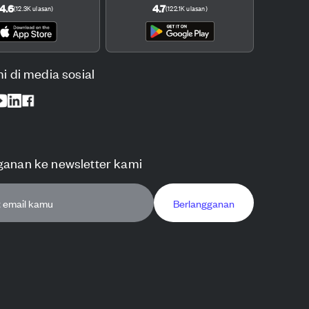
4.6
4.7
(
12.3K
ulasan
)
(
122.1K
ulasan
)
mi di media sosial
ganan ke newsletter kami
Berlangganan