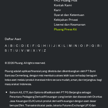
FAQ Pluang Plus
Kontak Kami
Karir
Syarat dan Ketentuan
Kebijakan Privasi
Lisensi dan Keamanan
Pluang Press Kit
Daftar Aset
A
B
C
D
E
F
G
H
I
J
K
L
M
N
O
P
Q
R
|
|
|
|
|
|
|
|
|
|
|
|
|
|
|
|
|
|
S
T
U
V
W
X
Y
Z
|
|
|
|
|
|
|
©
2026
Pluang. All rights reserved.
Pluang adalah aplikasi finansial yang dikelola dan dikembangkan oleh PT Bumi
Santosa Cemerlang, dengan misi membuka akses lebih luas terhadap beragam
kelas aset melalui produk investasi mikro secara mudah, aman, dan terjangkau bagi
masyarakat Indonesia.
Saham AS, ETF, dan Options difasilitasi oleh PT PG Berjangka sebagai
Perantara Pedagang Derivatif Keuangan yang berizin dan diawasi oleh Otoritas
Jasa Keuangan (OJK) untuk produk derivatif keuangan dengan aset dasar
berupa Efek. Transaksi dicatat pada Jakarta Futures Exchange (JFX) dan