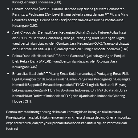
Kliring Berjangka Indonesia (KBI).
Saham Indonesia (oleh PT Sarana Santosa Sejati sebagai Mitra Pemasaran
Perantara Pedagang Efek Level II yang bekerja sama dengan PT Pluang Maju
Sekuritas sebagai Perusahaan Efek) berizin dan diawasi oleh Otoritas Jasa
Keuangan (OJK).
Aset Crypto dan Derivatif Aset Keuangan Digital (Crypto Futures) difasilitasi
oleh PT Bumi Santosa Cemerlang sebagai Pedagang Aset Keuangan Digital
yang berizin dan diawasi oleh Otoritas Jasa Keuangan (OJK). Transaksi dicatat
oleh Central Finansial X (CFX) dan dijamin oleh Kliring Komoditi Indonesia (KKI).
Reksa Dana difasilitasi oleh PT Sarana Santosa Sejati sebagai Agen Penjual
Efek Reksa Dana (APERD) yang berizin dan diawasi oleh Otoritas Jasa
Keuangan (OJK).
Emas difasilitasi oleh PT Pluang Emas Sejahtera sebagai Pedagang Emas Fisik
Digital, yang berizin dan diawasi oleh Badan Pengawas Perdagangan Berjangka
Komoditi (Bappebti). Emas disimpan oleh PT ICDX Logistik Berikat (ILB) yang
bekerja sama dengan PT Brinks Solutions Indonesia (Brink's), dicatat di Bursa
Komoditi dan Derivatif Indonesia (ICDX), dan dijamin oleh Indonesia Clearing
House (ICH).
Semua investasi mengandung risiko dan kemungkinan kerugian nilai investasi.
Kinerja pada masa lalu tidak mencerminkan kinerja di masa depan. Kinerja historikal,
expected return, dan proyeksi probabilitas disediakan untuk tujuan informasi dan
ilustrasi.