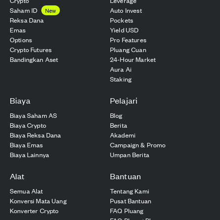
Crypto
Leverage
Saham ID
Auto Invest
New
Reksa Dana
Pockets
Emas
Yield USD
Options
Pro Features
Crypto Futures
Pluang Cuan
Bandingkan Aset
24-Hour Market
Aura Ai
Staking
Biaya
Pelajari
Biaya Saham AS
Blog
Biaya Crypto
Berita
Biaya Reksa Dana
Akademi
Biaya Emas
Campaign & Promo
Biaya Lainnya
Umpan Berita
Alat
Bantuan
Semua Alat
Tentang Kami
Konversi Mata Uang
Pusat Bantuan
Konverter Crypto
FAQ Pluang