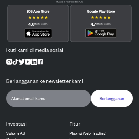
Pluang di Android dan iOS.
iOS App Store
Google Play Store
★
★
★
★
★
★
★
★
★
★
4.6
4.7
(
12.3K
ulasan
)
(
122.3K
ulasan
)
Ikuti kami di media sosial
Berlangganan ke newsletter kami
Berlangganan
Investasi
Fitur
Saham AS
Pluang Web Trading