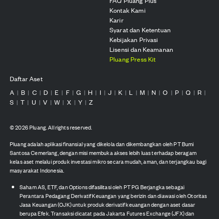
FAQ Pluang Plus
Kontak Kami
Karir
Syarat dan Ketentuan
Kebijakan Privasi
Lisensi dan Keamanan
Pluang Press Kit
Daftar Aset
A
B
C
D
E
F
G
H
I
J
K
L
M
N
O
P
Q
R
|
|
|
|
|
|
|
|
|
|
|
|
|
|
|
|
|
|
S
T
U
V
W
X
Y
Z
|
|
|
|
|
|
|
©
2026
Pluang. All rights reserved.
Pluang adalah aplikasi finansial yang dikelola dan dikembangkan oleh PT Bumi
Santosa Cemerlang, dengan misi membuka akses lebih luas terhadap beragam
kelas aset melalui produk investasi mikro secara mudah, aman, dan terjangkau bagi
masyarakat Indonesia.
Saham AS, ETF, dan Options difasilitasi oleh PT PG Berjangka sebagai
Perantara Pedagang Derivatif Keuangan yang berizin dan diawasi oleh Otoritas
Jasa Keuangan (OJK) untuk produk derivatif keuangan dengan aset dasar
berupa Efek. Transaksi dicatat pada Jakarta Futures Exchange (JFX) dan