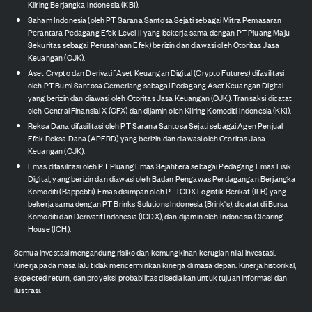
Kliring Berjangka Indonesia (KBI).
Saham Indonesia (oleh PT Sarana Santosa Sejati sebagai Mitra Pemasaran
Perantara Pedagang Efek Level II yang bekerja sama dengan PT Pluang Maju
Sekuritas sebagai Perusahaan Efek) berizin dan diawasi oleh Otoritas Jasa
Keuangan (OJK).
Aset Crypto dan Derivatif Aset Keuangan Digital (Crypto Futures) difasilitasi
oleh PT Bumi Santosa Cemerlang sebagai Pedagang Aset Keuangan Digital
yang berizin dan diawasi oleh Otoritas Jasa Keuangan (OJK). Transaksi dicatat
oleh Central Finansial X (CFX) dan dijamin oleh Kliring Komoditi Indonesia (KKI).
Reksa Dana difasilitasi oleh PT Sarana Santosa Sejati sebagai Agen Penjual
Efek Reksa Dana (APERD) yang berizin dan diawasi oleh Otoritas Jasa
Keuangan (OJK).
Emas difasilitasi oleh PT Pluang Emas Sejahtera sebagai Pedagang Emas Fisik
Digital, yang berizin dan diawasi oleh Badan Pengawas Perdagangan Berjangka
Komoditi (Bappebti). Emas disimpan oleh PT ICDX Logistik Berikat (ILB) yang
bekerja sama dengan PT Brinks Solutions Indonesia (Brink's), dicatat di Bursa
Komoditi dan Derivatif Indonesia (ICDX), dan dijamin oleh Indonesia Clearing
House (ICH).
Semua investasi mengandung risiko dan kemungkinan kerugian nilai investasi.
Kinerja pada masa lalu tidak mencerminkan kinerja di masa depan. Kinerja historikal,
expected return, dan proyeksi probabilitas disediakan untuk tujuan informasi dan
ilustrasi.