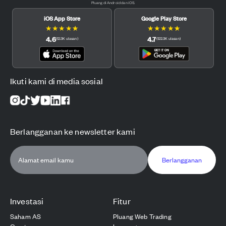
Pluang di Android dan iOS.
iOS App Store
Google Play Store
★
★
★
★
★
★
★
★
★
★
4.6
4.7
(
12.3K
ulasan
)
(
122.3K
ulasan
)
Ikuti kami di media sosial
Berlangganan ke newsletter kami
Berlangganan
Investasi
Fitur
Saham AS
Pluang Web Trading