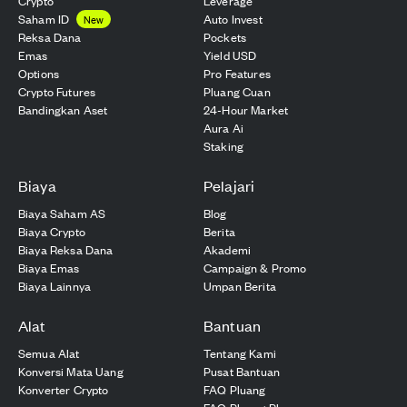
Crypto
Leverage
Saham ID
Auto Invest
New
Reksa Dana
Pockets
Emas
Yield USD
Options
Pro Features
Crypto Futures
Pluang Cuan
Bandingkan Aset
24-Hour Market
Aura Ai
Staking
Biaya
Pelajari
Biaya Saham AS
Blog
Biaya Crypto
Berita
Biaya Reksa Dana
Akademi
Biaya Emas
Campaign & Promo
Biaya Lainnya
Umpan Berita
Alat
Bantuan
Semua Alat
Tentang Kami
Konversi Mata Uang
Pusat Bantuan
Konverter Crypto
FAQ Pluang