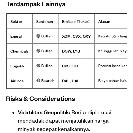
Terdampak Lainnya
Sektor
Sentimen
Emiten (Ticker)
Alasan
Energi
XOM, CVX, OXY
🟢 Bullish
Keuntungan langsung
Chemicals
DOW, LYB
🟢 Bullish
Keunggulan biaya ba
Logistik
UPS, FDX
🟢 Bullish
Potensi kenaikan ta
Airlines
DAL, UAL
🔴 Bearish
Biaya bahan bakar 
Risks & Considerations
Volatilitas Geopolitik:
Berita diplomasi
mendadak dapat menjatuhkan harga
minyak secepat kenaikannya.