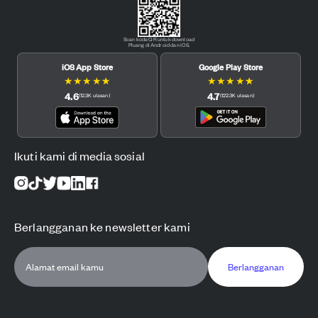
Scan kode QR untuk download
Pluang di Android dan iOS.
iOS App Store
Google Play Store
★
★
★
★
★
★
★
★
★
★
4.6
4.7
(
12.3K
ulasan
)
(
122.3K
ulasan
)
Ikuti kami di media sosial
Berlangganan ke newsletter kami
Berlangganan