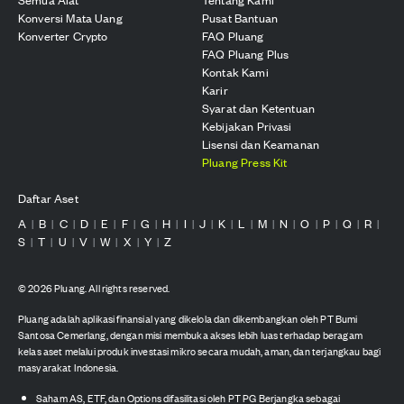
Konversi Mata Uang
Pusat Bantuan
Konverter Crypto
FAQ Pluang
FAQ Pluang Plus
Kontak Kami
Karir
Syarat dan Ketentuan
Kebijakan Privasi
Lisensi dan Keamanan
Pluang Press Kit
Daftar Aset
A
B
C
D
E
F
G
H
I
J
K
L
M
N
O
P
Q
R
|
|
|
|
|
|
|
|
|
|
|
|
|
|
|
|
|
|
S
T
U
V
W
X
Y
Z
|
|
|
|
|
|
|
©
2026
Pluang. All rights reserved.
Pluang adalah aplikasi finansial yang dikelola dan dikembangkan oleh PT Bumi
Santosa Cemerlang, dengan misi membuka akses lebih luas terhadap beragam
kelas aset melalui produk investasi mikro secara mudah, aman, dan terjangkau bagi
masyarakat Indonesia.
Saham AS, ETF, dan Options difasilitasi oleh PT PG Berjangka sebagai