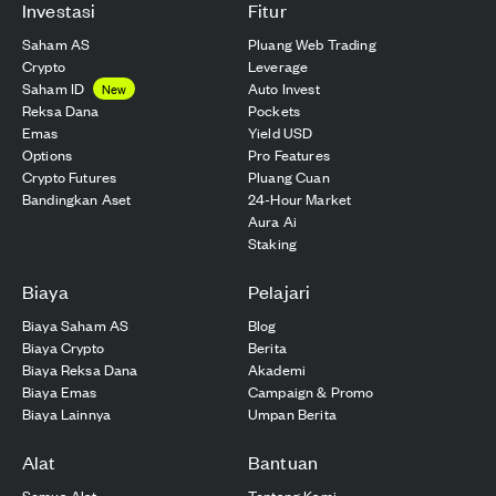
Investasi
Fitur
Saham AS
Pluang Web Trading
Crypto
Leverage
Saham ID
Auto Invest
New
Reksa Dana
Pockets
Emas
Yield USD
Options
Pro Features
Crypto Futures
Pluang Cuan
Bandingkan Aset
24-Hour Market
Aura Ai
Staking
Biaya
Pelajari
Biaya Saham AS
Blog
Biaya Crypto
Berita
Biaya Reksa Dana
Akademi
Biaya Emas
Campaign & Promo
Biaya Lainnya
Umpan Berita
Alat
Bantuan
Semua Alat
Tentang Kami