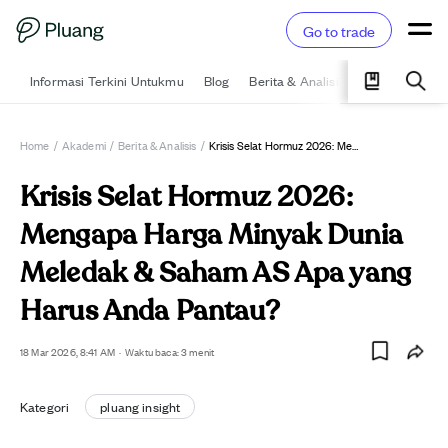
Go to trade
Informasi Terkini Untukmu
Blog
Berita & Analisis
Pelajari
Ka
Home
/
Akademi
/
Berita & Analisis
/
Krisis Selat Hormuz 2026: Mengapa Harga Minyak Dunia Meledak & Saham AS Apa Yang Harus Anda Pantau?
Krisis Selat Hormuz 2026:
Mengapa Harga Minyak Dunia
Meledak & Saham AS Apa yang
Harus Anda Pantau?
18 Mar 2026, 8:41 AM
·
Waktu baca: 3 menit
Kategori
pluang insight