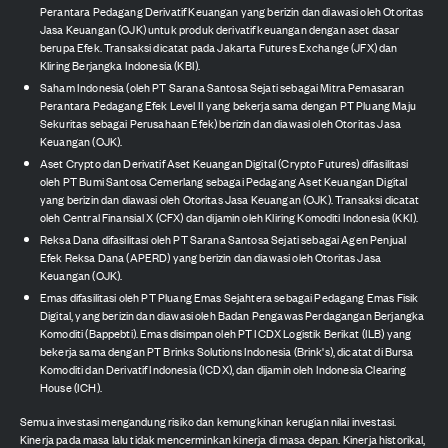
Perantara Pedagang Derivatif Keuangan yang berizin dan diawasi oleh Otoritas
Jasa Keuangan (OJK) untuk produk derivatif keuangan dengan aset dasar
berupa Efek. Transaksi dicatat pada Jakarta Futures Exchange (JFX) dan
Kliring Berjangka Indonesia (KBI).
Saham Indonesia (oleh PT Sarana Santosa Sejati sebagai Mitra Pemasaran
Perantara Pedagang Efek Level II yang bekerja sama dengan PT Pluang Maju
Sekuritas sebagai Perusahaan Efek) berizin dan diawasi oleh Otoritas Jasa
Keuangan (OJK).
Aset Crypto dan Derivatif Aset Keuangan Digital (Crypto Futures) difasilitasi
oleh PT Bumi Santosa Cemerlang sebagai Pedagang Aset Keuangan Digital
yang berizin dan diawasi oleh Otoritas Jasa Keuangan (OJK). Transaksi dicatat
oleh Central Finansial X (CFX) dan dijamin oleh Kliring Komoditi Indonesia (KKI).
Reksa Dana difasilitasi oleh PT Sarana Santosa Sejati sebagai Agen Penjual
Efek Reksa Dana (APERD) yang berizin dan diawasi oleh Otoritas Jasa
Keuangan (OJK).
Emas difasilitasi oleh PT Pluang Emas Sejahtera sebagai Pedagang Emas Fisik
Digital, yang berizin dan diawasi oleh Badan Pengawas Perdagangan Berjangka
Komoditi (Bappebti). Emas disimpan oleh PT ICDX Logistik Berikat (ILB) yang
bekerja sama dengan PT Brinks Solutions Indonesia (Brink's), dicatat di Bursa
Komoditi dan Derivatif Indonesia (ICDX), dan dijamin oleh Indonesia Clearing
House (ICH).
Semua investasi mengandung risiko dan kemungkinan kerugian nilai investasi.
Kinerja pada masa lalu tidak mencerminkan kinerja di masa depan. Kinerja historikal,