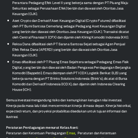
Perantara Pedagang Efek Level II yang bekerja sama dengan PT Pluang Maju
Sekuritas sebagai Perusahaan Efek) berizin dan diawasi oleh Otoritas Jasa
Keuangan (OJK).
Aset Crypto dan Derivatif Aset Keuangan Digital (Crypto Futures) difasilitasi
oleh PT Bumi Santosa Cemerlang sebagai Pedagang Aset Keuangan Digital
yang berizin dan diawasi oleh Otoritas Jasa Keuangan (OJK). Transaksi dicatat
oleh Central Finansial X (CFX) dan dijamin oleh Kliring Komoditi Indonesia (KKI).
Reksa Dana difasilitasi oleh PT Sarana Santosa Sejati sebagai Agen Penjual
Efek Reksa Dana (APERD) yang berizin dan diawasi oleh Otoritas Jasa
Keuangan (OJK).
Emas difasilitasi oleh PT Pluang Emas Sejahtera sebagai Pedagang Emas Fisik
Digital, yang berizin dan diawasi oleh Badan Pengawas Perdagangan Berjangka
Komoditi (Bappebti). Emas disimpan oleh PT ICDX Logistik Berikat (ILB) yang
bekerja sama dengan PT Brinks Solutions Indonesia (Brink's), dicatat di Bursa
Komoditi dan Derivatif Indonesia (ICDX), dan dijamin oleh Indonesia Clearing
House (ICH).
Semua investasi mengandung risiko dan kemungkinan kerugian nilai investasi.
Kinerja pada masa lalu tidak mencerminkan kinerja di masa depan. Kinerja historikal,
expected return, dan proyeksi probabilitas disediakan untuk tujuan informasi dan
ilustrasi.
Peraturan Perdagangan menurut Kelas Aset:
Peraturan dan Ketentuan Perdagangan
Emas
,
Peraturan dan Ketentuan