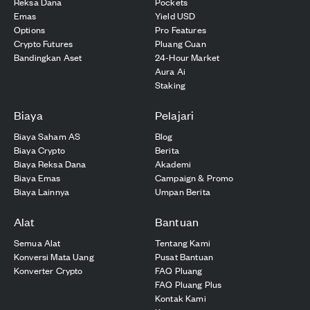
Reksa Dana
Pockets
Emas
Yield USD
Options
Pro Features
Crypto Futures
Pluang Cuan
Bandingkan Aset
24-Hour Market
Aura Ai
Staking
Biaya
Pelajari
Biaya Saham AS
Blog
Biaya Crypto
Berita
Biaya Reksa Dana
Akademi
Biaya Emas
Campaign & Promo
Biaya Lainnya
Umpan Berita
Alat
Bantuan
Semua Alat
Tentang Kami
Konversi Mata Uang
Pusat Bantuan
Konverter Crypto
FAQ Pluang
FAQ Pluang Plus
Kontak Kami