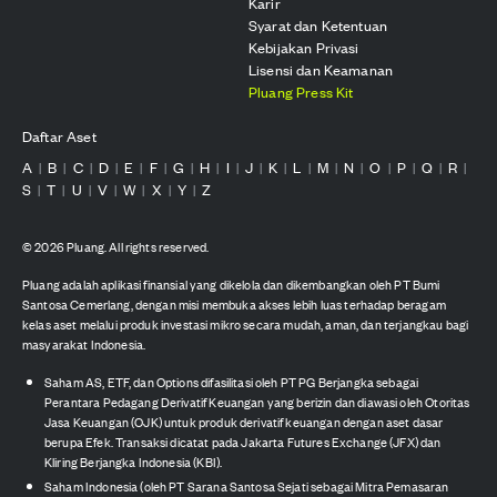
Karir
Syarat dan Ketentuan
Kebijakan Privasi
Lisensi dan Keamanan
Pluang Press Kit
Daftar Aset
A
B
C
D
E
F
G
H
I
J
K
L
M
N
O
P
Q
R
|
|
|
|
|
|
|
|
|
|
|
|
|
|
|
|
|
|
S
T
U
V
W
X
Y
Z
|
|
|
|
|
|
|
©
2026
Pluang. All rights reserved.
Pluang adalah aplikasi finansial yang dikelola dan dikembangkan oleh PT Bumi
Santosa Cemerlang, dengan misi membuka akses lebih luas terhadap beragam
kelas aset melalui produk investasi mikro secara mudah, aman, dan terjangkau bagi
masyarakat Indonesia.
Saham AS, ETF, dan Options difasilitasi oleh PT PG Berjangka sebagai
Perantara Pedagang Derivatif Keuangan yang berizin dan diawasi oleh Otoritas
Jasa Keuangan (OJK) untuk produk derivatif keuangan dengan aset dasar
berupa Efek. Transaksi dicatat pada Jakarta Futures Exchange (JFX) dan
Kliring Berjangka Indonesia (KBI).
Saham Indonesia (oleh PT Sarana Santosa Sejati sebagai Mitra Pemasaran