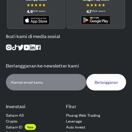
★
★
★
★
★
★
★
★
★
★
4.6
4.7
(
12.3K
ulasan
)
(
122.1K
ulasan
)
Ikuti kami di media sosial
Berlangganan ke newsletter kami
Berlangganan
Investasi
Fitur
Saham AS
Pluang Web Trading
Crypto
Leverage
Saham ID
Auto Invest
New