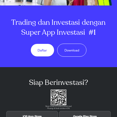
Trading dan Investasi dengan
Super App Investasi
#1
Daftar
Download
Siap Berinvestasi?
Scan kode QR untuk download
Pluang di Android dan iOS.
iOS App Store
Google Play Store