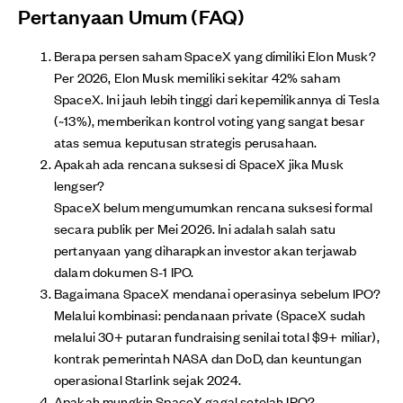
Pertanyaan Umum (FAQ)
Berapa persen saham SpaceX yang dimiliki Elon Musk?
Per 2026, Elon Musk memiliki sekitar 42% saham
SpaceX. Ini jauh lebih tinggi dari kepemilikannya di Tesla
(~13%), memberikan kontrol voting yang sangat besar
atas semua keputusan strategis perusahaan.
Apakah ada rencana suksesi di SpaceX jika Musk
lengser?
SpaceX belum mengumumkan rencana suksesi formal
secara publik per Mei 2026. Ini adalah salah satu
pertanyaan yang diharapkan investor akan terjawab
dalam dokumen S-1 IPO.
Bagaimana SpaceX mendanai operasinya sebelum IPO?
Melalui kombinasi: pendanaan private (SpaceX sudah
melalui 30+ putaran fundraising senilai total $9+ miliar),
kontrak pemerintah NASA dan DoD, dan keuntungan
operasional Starlink sejak 2024.
Apakah mungkin SpaceX gagal setelah IPO?