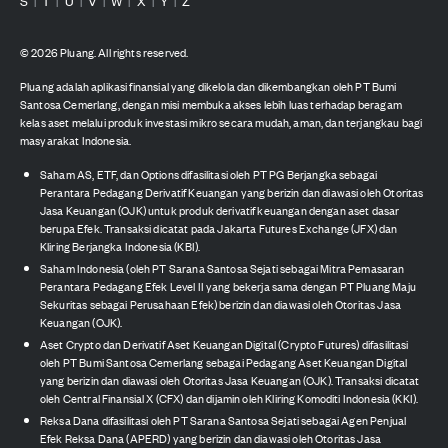
S
T
U
V
W
X
Y
Z
|
|
|
|
|
|
|
©
2026
Pluang. All rights reserved.
Pluang adalah aplikasi finansial yang dikelola dan dikembangkan oleh PT Bumi
Santosa Cemerlang, dengan misi membuka akses lebih luas terhadap beragam
kelas aset melalui produk investasi mikro secara mudah, aman, dan terjangkau bagi
masyarakat Indonesia.
Saham AS, ETF, dan Options difasilitasi oleh PT PG Berjangka sebagai
Perantara Pedagang Derivatif Keuangan yang berizin dan diawasi oleh Otoritas
Jasa Keuangan (OJK) untuk produk derivatif keuangan dengan aset dasar
berupa Efek. Transaksi dicatat pada Jakarta Futures Exchange (JFX) dan
Kliring Berjangka Indonesia (KBI).
Saham Indonesia (oleh PT Sarana Santosa Sejati sebagai Mitra Pemasaran
Perantara Pedagang Efek Level II yang bekerja sama dengan PT Pluang Maju
Sekuritas sebagai Perusahaan Efek) berizin dan diawasi oleh Otoritas Jasa
Keuangan (OJK).
Aset Crypto dan Derivatif Aset Keuangan Digital (Crypto Futures) difasilitasi
oleh PT Bumi Santosa Cemerlang sebagai Pedagang Aset Keuangan Digital
yang berizin dan diawasi oleh Otoritas Jasa Keuangan (OJK). Transaksi dicatat
oleh Central Finansial X (CFX) dan dijamin oleh Kliring Komoditi Indonesia (KKI).
Reksa Dana difasilitasi oleh PT Sarana Santosa Sejati sebagai Agen Penjual
Efek Reksa Dana (APERD) yang berizin dan diawasi oleh Otoritas Jasa