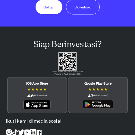
Daftar
Download
Siap Berinvestasi?
Scan kode QR untuk download
Pluang di Android dan iOS.
iOS App Store
Google Play Store
★
★
★
★
★
★
★
★
★
★
4.6
4.7
(
12.3K
ulasan
)
(
122.3K
ulasan
)
Ikuti kami di media sosial