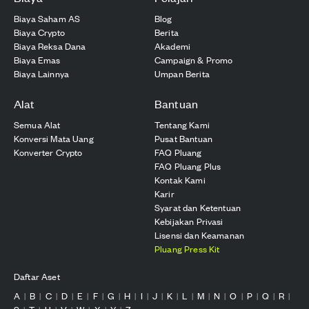
Biaya Saham AS
Blog
Biaya Crypto
Berita
Biaya Reksa Dana
Akademi
Biaya Emas
Campaign & Promo
Biaya Lainnya
Umpan Berita
Alat
Bantuan
Semua Alat
Tentang Kami
Konversi Mata Uang
Pusat Bantuan
Konverter Crypto
FAQ Pluang
FAQ Pluang Plus
Kontak Kami
Karir
Syarat dan Ketentuan
Kebijakan Privasi
Lisensi dan Keamanan
Pluang Press Kit
Daftar Aset
A
B
C
D
E
F
G
H
I
J
K
L
M
N
O
P
Q
R
|
|
|
|
|
|
|
|
|
|
|
|
|
|
|
|
|
|