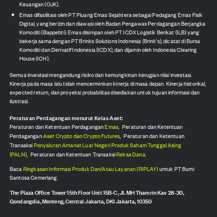
Keuangan (OJK).
Emas difasilitasi oleh PT Pluang Emas Sejahtera sebagai Pedagang Emas Fisik
Digital, yang berizin dan diawasi oleh Badan Pengawas Perdagangan Berjangka
Komoditi (Bappebti). Emas disimpan oleh PT ICDX Logistik Berikat (ILB) yang
bekerja sama dengan PT Brinks Solutions Indonesia (Brink's), dicatat di Bursa
Komoditi dan Derivatif Indonesia (ICDX), dan dijamin oleh Indonesia Clearing
House (ICH).
Semua investasi mengandung risiko dan kemungkinan kerugian nilai investasi.
Kinerja pada masa lalu tidak mencerminkan kinerja di masa depan. Kinerja historikal,
expected return, dan proyeksi probabilitas disediakan untuk tujuan informasi dan
ilustrasi.
Peraturan Perdagangan menurut Kelas Aset:
Peraturan dan Ketentuan Perdagangan
Emas
,
Peraturan dan Ketentuan
Perdagangan
Aset Crypto dan Crypto Futures
,
Peraturan dan Ketentuan
Transaksi
Penyaluran Amanat Luar Negeri Produk Saham Tunggal Asing
(PALN)
,
Peraturan dan Ketentuan Transaksi
Reksa Dana
.
Baca
Ringkasan Informasi Produk Dan/Atau Layanan (RIPLAY)
untuk PT Bumi
Santosa Cemerlang.
The Plaza Office Tower 15th Floor Unit 15B-C, Jl. MH Thamrin Kav 28-30,
Gondangdia, Menteng, Central Jakarta, DKI Jakarta, 10350