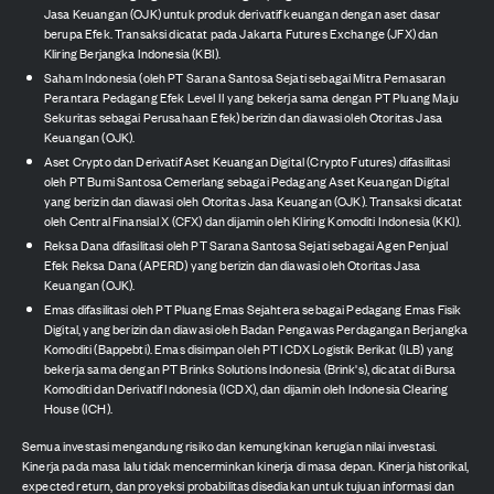
Jasa Keuangan (OJK) untuk produk derivatif keuangan dengan aset dasar
berupa Efek. Transaksi dicatat pada Jakarta Futures Exchange (JFX) dan
Kliring Berjangka Indonesia (KBI).
Saham Indonesia (oleh PT Sarana Santosa Sejati sebagai Mitra Pemasaran
Perantara Pedagang Efek Level II yang bekerja sama dengan PT Pluang Maju
Sekuritas sebagai Perusahaan Efek) berizin dan diawasi oleh Otoritas Jasa
Keuangan (OJK).
Aset Crypto dan Derivatif Aset Keuangan Digital (Crypto Futures) difasilitasi
oleh PT Bumi Santosa Cemerlang sebagai Pedagang Aset Keuangan Digital
yang berizin dan diawasi oleh Otoritas Jasa Keuangan (OJK). Transaksi dicatat
oleh Central Finansial X (CFX) dan dijamin oleh Kliring Komoditi Indonesia (KKI).
Reksa Dana difasilitasi oleh PT Sarana Santosa Sejati sebagai Agen Penjual
Efek Reksa Dana (APERD) yang berizin dan diawasi oleh Otoritas Jasa
Keuangan (OJK).
Emas difasilitasi oleh PT Pluang Emas Sejahtera sebagai Pedagang Emas Fisik
Digital, yang berizin dan diawasi oleh Badan Pengawas Perdagangan Berjangka
Komoditi (Bappebti). Emas disimpan oleh PT ICDX Logistik Berikat (ILB) yang
bekerja sama dengan PT Brinks Solutions Indonesia (Brink's), dicatat di Bursa
Komoditi dan Derivatif Indonesia (ICDX), dan dijamin oleh Indonesia Clearing
House (ICH).
Semua investasi mengandung risiko dan kemungkinan kerugian nilai investasi.
Kinerja pada masa lalu tidak mencerminkan kinerja di masa depan. Kinerja historikal,
expected return, dan proyeksi probabilitas disediakan untuk tujuan informasi dan