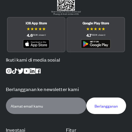
Scan kode QR untuk download
Pluang di Android dan iOS.
iOS App Store
Google Play Store
★
★
★
★
★
★
★
★
★
★
4.6
4.7
(
12.3K
ulasan
)
(
122.1K
ulasan
)
Ikuti kami di media sosial
Berlangganan ke newsletter kami
Berlangganan
Investasi
Fitur