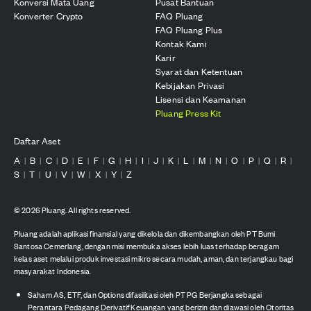
Konversi Mata Uang
Pusat Bantuan
Konverter Crypto
FAQ Pluang
FAQ Pluang Plus
Kontak Kami
Karir
Syarat dan Ketentuan
Kebijakan Privasi
Lisensi dan Keamanan
Pluang Press Kit
Daftar Aset
A
B
C
D
E
F
G
H
I
J
K
L
M
N
O
P
Q
R
|
|
|
|
|
|
|
|
|
|
|
|
|
|
|
|
|
|
S
T
U
V
W
X
Y
Z
|
|
|
|
|
|
|
©
2026
Pluang. All rights reserved.
Pluang adalah aplikasi finansial yang dikelola dan dikembangkan oleh PT Bumi
Santosa Cemerlang, dengan misi membuka akses lebih luas terhadap beragam
kelas aset melalui produk investasi mikro secara mudah, aman, dan terjangkau bagi
masyarakat Indonesia.
Saham AS, ETF, dan Options difasilitasi oleh PT PG Berjangka sebagai
Perantara Pedagang Derivatif Keuangan yang berizin dan diawasi oleh Otoritas