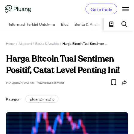
Go to trade
Informasi Terkini Untukmu
Blog
Berita & Analisis
Pelajari
Ka
Home
/
Akademi
/
Berita & Analisis
/
Harga Bitcoin Tuai Sentimen Positif, Catat Level Penting Ini!
Harga Bitcoin Tuai Sentimen
Positif, Catat Level Penting Ini!
14 Aug 2024, 9:01 AM
·
Waktu baca: 3 menit
Kategori
pluang insight