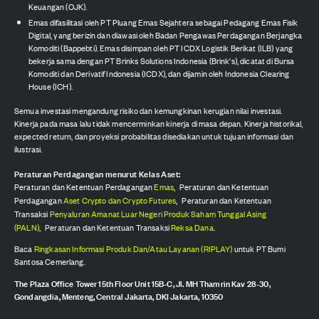
Keuangan (OJK).
Emas difasilitasi oleh PT Pluang Emas Sejahtera sebagai Pedagang Emas Fisik
Digital, yang berizin dan diawasi oleh Badan Pengawas Perdagangan Berjangka
Komoditi (Bappebti). Emas disimpan oleh PT ICDX Logistik Berikat (ILB) yang
bekerja sama dengan PT Brinks Solutions Indonesia (Brink's), dicatat di Bursa
Komoditi dan Derivatif Indonesia (ICDX), dan dijamin oleh Indonesia Clearing
House (ICH).
Semua investasi mengandung risiko dan kemungkinan kerugian nilai investasi.
Kinerja pada masa lalu tidak mencerminkan kinerja di masa depan. Kinerja historikal,
expected return, dan proyeksi probabilitas disediakan untuk tujuan informasi dan
ilustrasi.
Peraturan Perdagangan menurut Kelas Aset:
Peraturan dan Ketentuan Perdagangan
Emas
,
Peraturan dan Ketentuan
Perdagangan
Aset Crypto dan Crypto Futures
,
Peraturan dan Ketentuan
Transaksi
Penyaluran Amanat Luar Negeri Produk Saham Tunggal Asing
(PALN)
,
Peraturan dan Ketentuan Transaksi
Reksa Dana
.
Baca
Ringkasan Informasi Produk Dan/Atau Layanan (RIPLAY)
untuk PT Bumi
Santosa Cemerlang.
The Plaza Office Tower 15th Floor Unit 15B-C, Jl. MH Thamrin Kav 28-30,
Gondangdia, Menteng, Central Jakarta, DKI Jakarta, 10350