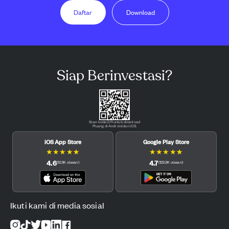
Daftar
Download
Siap Berinvestasi?
Scan kode QR untuk download
Pluang di Android dan iOS.
iOS App Store
Google Play Store
★
★
★
★
★
★
★
★
★
★
4.6
4.7
(
12.3K
ulasan
)
(
122.3K
ulasan
)
Ikuti kami di media sosial