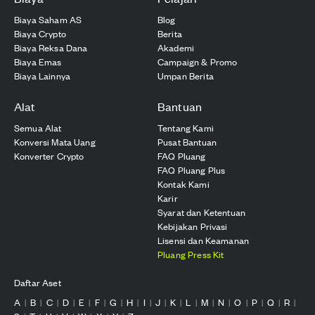
Biaya Saham AS
Blog
Biaya Crypto
Berita
Biaya Reksa Dana
Akademi
Biaya Emas
Campaign & Promo
Biaya Lainnya
Umpan Berita
Alat
Bantuan
Semua Alat
Tentang Kami
Konversi Mata Uang
Pusat Bantuan
Konverter Crypto
FAQ Pluang
FAQ Pluang Plus
Kontak Kami
Karir
Syarat dan Ketentuan
Kebijakan Privasi
Lisensi dan Keamanan
Pluang Press Kit
Daftar Aset
A
B
C
D
E
F
G
H
I
J
K
L
M
N
O
P
Q
R
|
|
|
|
|
|
|
|
|
|
|
|
|
|
|
|
|
|