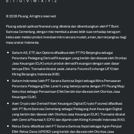
S
T
U
V
W
X
Y
Z
|
|
|
|
|
|
|
©
2026
Pluang. All rights reserved.
Pluang adalah aplikasi finansial yang dikelola dan dikembangkan oleh PT Bumi
Santosa Cemerlang, dengan misi membuka akses lebih luas terhadap beragam
kelas aset melalui produk investasi mikro secara mudah, aman, dan terjangkau bagi
masyarakat Indonesia.
Saham AS, ETF, dan Options difasilitasi oleh PT PG Berjangka sebagai
Perantara Pedagang Derivatif Keuangan yang berizin dan diawasi oleh Otoritas
Jasa Keuangan (OJK) untuk produk derivatif keuangan dengan aset dasar
berupa Efek. Transaksi dicatat pada Jakarta Futures Exchange (JFX) dan
Kliring Berjangka Indonesia (KBI).
Saham Indonesia (oleh PT Sarana Santosa Sejati sebagai Mitra Pemasaran
Perantara Pedagang Efek Level II yang bekerja sama dengan PT Pluang Maju
Sekuritas sebagai Perusahaan Efek) berizin dan diawasi oleh Otoritas Jasa
Keuangan (OJK).
Aset Crypto dan Derivatif Aset Keuangan Digital (Crypto Futures) difasilitasi
oleh PT Bumi Santosa Cemerlang sebagai Pedagang Aset Keuangan Digital
yang berizin dan diawasi oleh Otoritas Jasa Keuangan (OJK). Transaksi dicatat
oleh Central Finansial X (CFX) dan dijamin oleh Kliring Komoditi Indonesia (KKI).
Reksa Dana difasilitasi oleh PT Sarana Santosa Sejati sebagai Agen Penjual
Efek Reksa Dana (APERD) yang berizin dan diawasi oleh Otoritas Jasa