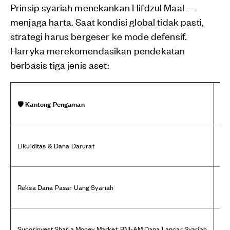
Prinsip syariah menekankan Hifdzul Maal —
menjaga harta. Saat kondisi global tidak pasti,
strategi harus bergeser ke mode defensif.
Harryka merekomendasikan pendekatan
berbasis tiga jenis aset:
🛡️ Kantong Pengaman
🪙 
Likuiditas & Dana Darurat
Hed
Reksa Dana Pasar Uang Syariah
Ema
Sucorinvest Sharia Money Market, BNI-AM Dana Lancar Syariah
PA