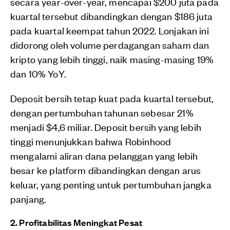
secara year-over-year, mencapai $200 juta pada
kuartal tersebut dibandingkan dengan $186 juta
pada kuartal keempat tahun 2022. Lonjakan ini
didorong oleh volume perdagangan saham dan
kripto yang lebih tinggi, naik masing-masing 19%
dan 10% YoY.
Deposit bersih tetap kuat pada kuartal tersebut,
dengan pertumbuhan tahunan sebesar 21%
menjadi $4,6 miliar. Deposit bersih yang lebih
tinggi menunjukkan bahwa Robinhood
mengalami aliran dana pelanggan yang lebih
besar ke platform dibandingkan dengan arus
keluar, yang penting untuk pertumbuhan jangka
panjang.
2. Profitabilitas Meningkat Pesat