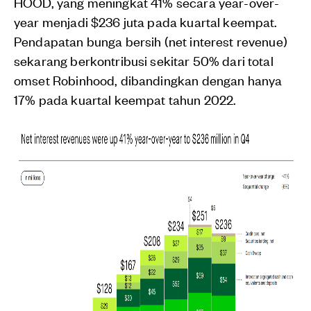
HOOD, yang meningkat 41% secara year-over-
year menjadi $236 juta pada kuartal keempat.
Pendapatan bunga bersih (net interest revenue)
sekarang berkontribusi sekitar 50% dari total
omset Robinhood, dibandingkan dengan hanya
17% pada kuartal keempat tahun 2022.