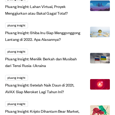
Pluang Insight: Lahan Virtual, Proyek
Menggiurkan atau Bakal Gagal Total?
pluang insight
Pluang Insight: Shiba Inu Siap Menggonggong
Lantang di 2022. Apa Alasannya?
pluang insight
Pluang Insight: Menilik Berkah dan Musibah
dari Tensi Rusia-Ukraina
pluang insight
Pluang Insight: Setelah Naik Daun di 2021,
AVAX Siap Meroket Lagi Tahun Ini?
pluang insight
Pluang Insight: Kripto Dihantam Bear Market,