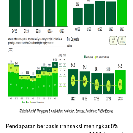
Pendapatan berbasis transaksi meningkat 8%