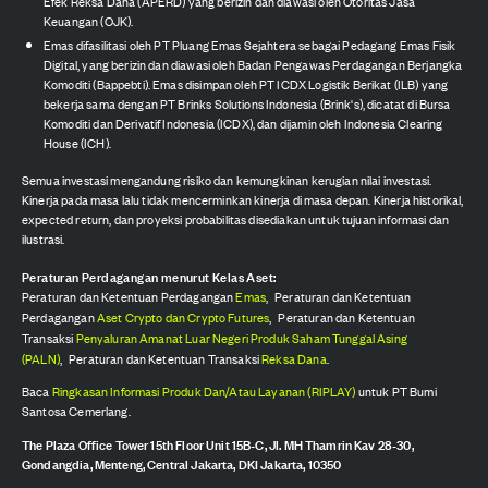
Efek Reksa Dana (APERD) yang berizin dan diawasi oleh Otoritas Jasa
Keuangan (OJK).
Emas difasilitasi oleh PT Pluang Emas Sejahtera sebagai Pedagang Emas Fisik
Digital, yang berizin dan diawasi oleh Badan Pengawas Perdagangan Berjangka
Komoditi (Bappebti). Emas disimpan oleh PT ICDX Logistik Berikat (ILB) yang
bekerja sama dengan PT Brinks Solutions Indonesia (Brink's), dicatat di Bursa
Komoditi dan Derivatif Indonesia (ICDX), dan dijamin oleh Indonesia Clearing
House (ICH).
Semua investasi mengandung risiko dan kemungkinan kerugian nilai investasi.
Kinerja pada masa lalu tidak mencerminkan kinerja di masa depan. Kinerja historikal,
expected return, dan proyeksi probabilitas disediakan untuk tujuan informasi dan
ilustrasi.
Peraturan Perdagangan menurut Kelas Aset:
Peraturan dan Ketentuan Perdagangan
Emas
,
Peraturan dan Ketentuan
Perdagangan
Aset Crypto dan Crypto Futures
,
Peraturan dan Ketentuan
Transaksi
Penyaluran Amanat Luar Negeri Produk Saham Tunggal Asing
(PALN)
,
Peraturan dan Ketentuan Transaksi
Reksa Dana
.
Baca
Ringkasan Informasi Produk Dan/Atau Layanan (RIPLAY)
untuk PT Bumi
Santosa Cemerlang.
The Plaza Office Tower 15th Floor Unit 15B-C, Jl. MH Thamrin Kav 28-30,
Gondangdia, Menteng, Central Jakarta, DKI Jakarta, 10350