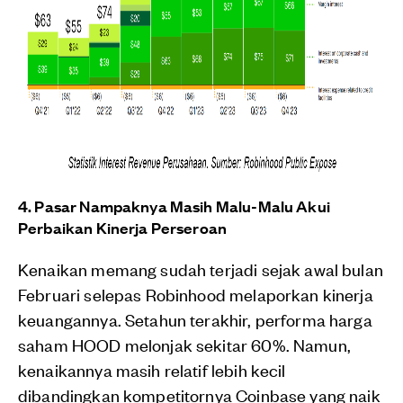
4. Pasar Nampaknya Masih Malu-Malu Akui
Perbaikan Kinerja Perseroan
Kenaikan memang sudah terjadi sejak awal bulan
Februari selepas Robinhood melaporkan kinerja
keuangannya. Setahun terakhir, performa harga
saham HOOD melonjak sekitar 60%. Namun,
kenaikannya masih relatif lebih kecil
dibandingkan kompetitornya Coinbase yang naik