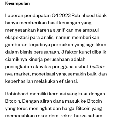
Kesimpulan
Laporan pendapatan Q4 2023 Robinhood tidak
hanya memberikan hasil keuangan yang
mengesankan karena signifikan melampaui
ekspektasi para analis, namun memberikan
gambaran terjadinya perbaikan yang signifikan
dalam bisnis perusahaan. 3 faktor kunci dibalik
ciamiknya kinerja perusahaan adalah
peningkatan aktivitas pengguna akibat
bullish-
nya market, monetisasi yang semakin baik, dan
keberhasilan melakukan efisiensi.
Robinhood memiliki korelasi yang kuat dengan
Bitcoin. Dengan aliran dana masuk ke Bitcoin
yang terus meningkat dan harga Bitcoin yang
memecahkan rekor demi rekor, harga saham