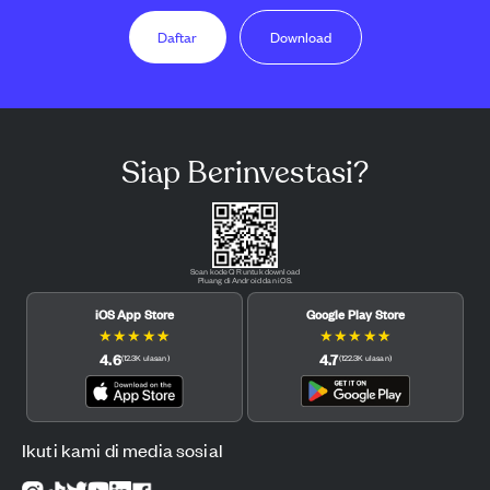
Daftar
Download
Siap Berinvestasi?
Scan kode QR untuk download
Pluang di Android dan iOS.
iOS App Store
Google Play Store
★
★
★
★
★
★
★
★
★
★
4.6
4.7
(
12.3K
ulasan
)
(
122.3K
ulasan
)
Ikuti kami di media sosial