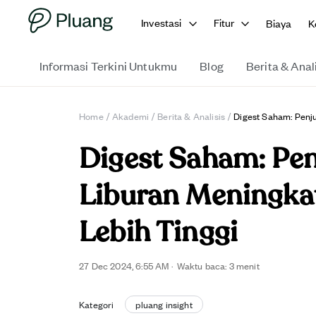
Investasi
Fitur
Biaya
K
Informasi Terkini Untukmu
Blog
Berita & Anal
Home
/
Akademi
/
Berita & Analisis
/
Digest Saham: Penj
Digest Saham: Pen
Liburan Meningka
Lebih Tinggi
27 Dec 2024, 6:55 AM
·
Waktu baca: 3 menit
Kategori
pluang insight