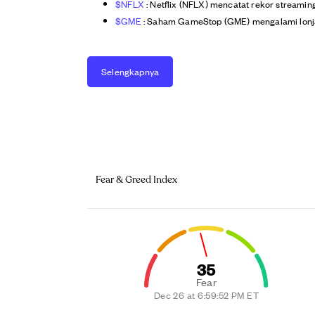
$NFLX
: Netflix (NFLX) mencatat rekor streamin
$GME
: Saham GameStop (GME) mengalami lonjaka
Selengkapnya
Fear & Greed Index
35
Fear
Dec 26 at 6:59:52 PM ET