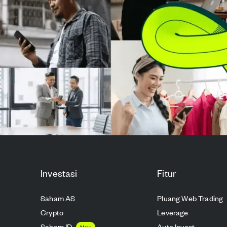
Investasi
Fitur
Saham AS
Pluang Web Trading
Crypto
Leverage
Saham ID
Auto Invest
New