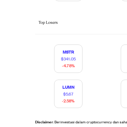
Top Losers
MSTR
$341.05
-4.78%
LUMN
$5.67
-2.58%
Disclaimer
: Berinvestasi dalam cryptocurrency dan sah