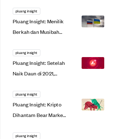
Menggonggong
Lantang di 2022. Apa
pluang insight
Pluang Insight: Menilik
Alasannya?
Berkah dan Musibah
dari Tensi Rusia-
Ukraina
pluang insight
Pluang Insight: Setelah
Naik Daun di 2021,
AVAX Siap Meroket
Lagi Tahun Ini?
pluang insight
Pluang Insight: Kripto
Dihantam Bear Market,
Saat Tepat Gunakan
Dollar Cost Averaging?
pluang insight