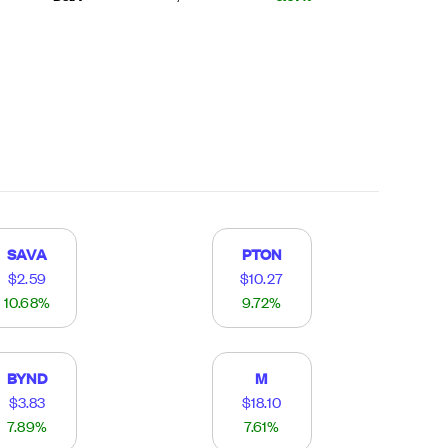
SAVA
PTON
$2.59
$10.27
10.68%
9.72%
BYND
M
$3.83
$18.10
7.89%
7.61%