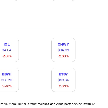
ICL
CHWY
$4.84
$34.03
-2.81%
-2.80%
BBWI
ETSY
$38.20
$53.84
-2.38%
-2.34%
am AS memiliki risiko yang melekat, dan Anda bertanggung jawab penuh atas k