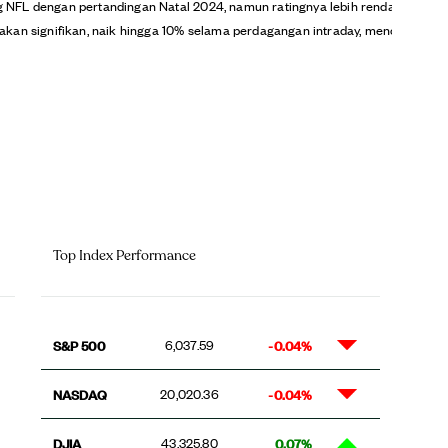
g NFL dengan pertandingan Natal 2024, namun ratingnya lebih rendah dibandin
n signifikan, naik hingga 10% selama perdagangan intraday, mencatat kenaika
Top Index Performance
S&P 500
-0.04%
6,037.59
NASDAQ
-0.04%
20,020.36
DJIA
0.07%
43,325.80