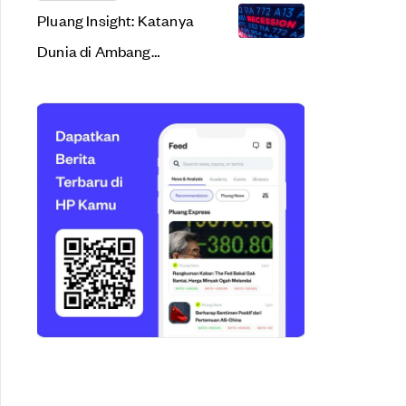
Pluang Insight: Katanya
Dunia di Ambang
Resesi. Apa Sih Arti
Resesi Ekonomi?
it tetapi tetap tinggi (di atas 6%). Suku bunga pinjaman mobil bisa menuru
berbelanja meskipun menghadapi kenaikan harga bahan pokok. Penjualan onli
i menjadi 4,5% dari prediksi sebelumnya 4,1%. Di sisi lain, Bank Dunia men
ress Korea dan Gmarket. Gmarket akan menjadi kontribusi Shinsegae dalam 