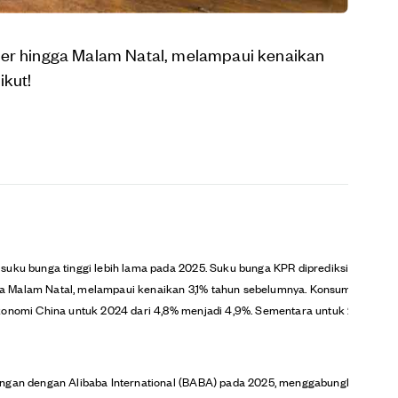
ber hingga Malam Natal, melampaui kenaikan
ikut!
u bunga tinggi lebih lama pada 2025. Suku bunga KPR diprediksi turun sedik
ga Malam Natal, melampaui kenaikan 3,1% tahun sebelumnya. Konsumen tetap 
mi China untuk 2024 dari 4,8% menjadi 4,9%. Sementara untuk 2025 diproyeks
gan dengan Alibaba International (BABA) pada 2025, menggabungkan AliExp