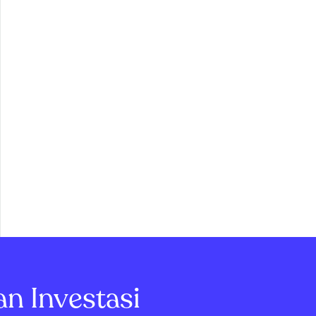
erjangka Indonesia (KBI) Semua transaksi aset kripto tercatat di Bursa Komodi
an Investasi