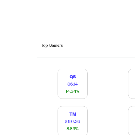
Top Gainers
QS
$6.14
14.34%
TM
$197.36
8.83%