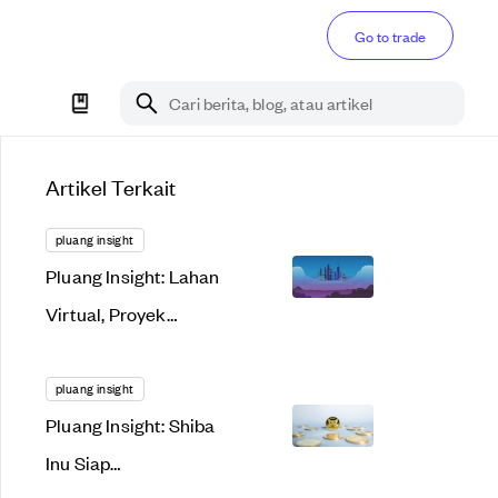
Go to trade
Cari berita, blog, atau artikel
Artikel Terkait
pluang insight
Pluang Insight: Lahan
Virtual, Proyek
Menggiurkan atau
Bakal Gagal Total?
pluang insight
Pluang Insight: Shiba
Inu Siap