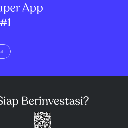
uper App
#1
ad
Siap Berinvestasi?