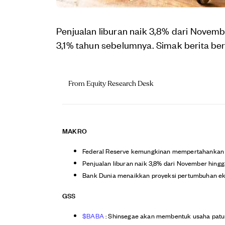
Penjualan liburan naik 3,8% dari Novem
3,1% tahun sebelumnya. Simak berita ber
From Equity Research Desk
MAKRO
Federal Reserve kemungkinan mempertahankan suk
Penjualan liburan naik 3,8% dari November hing
Bank Dunia menaikkan proyeksi pertumbuhan ekono
GSS
$BABA
: Shinsegae akan membentuk usaha patun