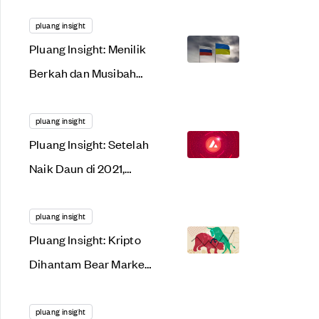
Menggonggong
Lantang di 2022. Apa
pluang insight
Pluang Insight: Menilik
Alasannya?
Berkah dan Musibah
dari Tensi Rusia-
Ukraina
pluang insight
Pluang Insight: Setelah
Naik Daun di 2021,
AVAX Siap Meroket
Lagi Tahun Ini?
pluang insight
Pluang Insight: Kripto
Dihantam Bear Market,
Saat Tepat Gunakan
Dollar Cost Averaging?
pluang insight