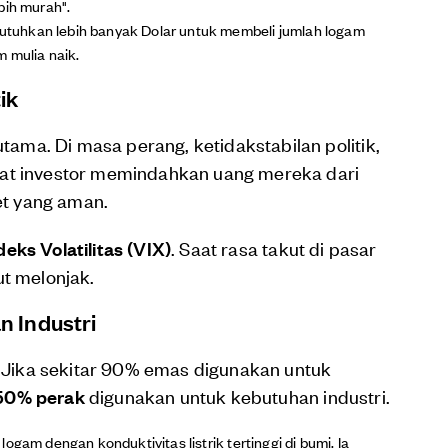
bih murah".
ibutuhkan lebih banyak Dolar untuk membeli jumlah logam
m mulia naik.
ik
utama. Di masa perang, ketidakstabilan politik,
at investor memindahkan uang mereka dari
et yang aman.
deks Volatilitas (VIX)
. Saat rasa takut di pasar
t melonjak.
n Industri
. Jika sekitar 90% emas digunakan untuk
 50% perak
digunakan untuk kebutuhan industri.
ogam dengan konduktivitas listrik tertinggi di bumi. Ia