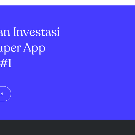
an Investasi
uper App
#1
ad