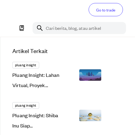
Go to trade
Cari berita, blog, atau artikel
Artikel Terkait
pluang insight
Pluang Insight: Lahan
Virtual, Proyek
Menggiurkan atau
Bakal Gagal Total?
pluang insight
Pluang Insight: Shiba
Inu Siap