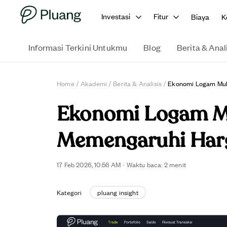
Investasi
Fitur
Biaya
K
Informasi Terkini Untukmu
Blog
Berita & Anal
Home
/
Akademi
/
Berita & Analisis
/
Ekonomi Logam Mul
Ekonomi Logam Mu
Memengaruhi Har
17 Feb 2026, 10:56 AM
·
Waktu baca: 2 menit
Kategori
pluang insight