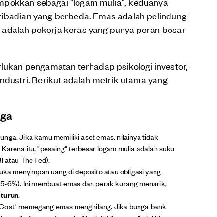
mpokkan sebagai "logam mulia", keduanya
ribadian yang berbeda. Emas adalah pelindung
 adalah pekerja keras yang punya peran besar
kan pengamatan terhadap psikologi investor,
industri. Berikut adalah metrik utama yang
nga
nga. Jika kamu memiliki aset emas, nilainya tidak
Karena itu, "pesaing" terbesar logam mulia adalah suku
I atau The Fed).
suka menyimpan uang di deposito atau obligasi yang
a 5-6%). Ini membuat emas dan perak kurang menarik,
g
turun
.
 Cost" memegang emas menghilang. Jika bunga bank