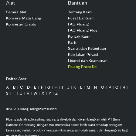
Alat
Bantuan
Semua Alat
Tentang Kami
Konversi Mata Uang
Pusat Bantuan
Konverter Crypto
FAQ Pluang
FAQ Pluang Plus
Kontak Kami
Karir
Syarat dan Ketentuan
Kebijakan Privasi
Lisensi dan Keamanan
Pluang Press Kit
Daftar Aset
A
B
C
D
E
F
G
H
I
J
K
L
M
N
O
P
Q
R
|
|
|
|
|
|
|
|
|
|
|
|
|
|
|
|
|
|
S
T
U
V
W
X
Y
Z
|
|
|
|
|
|
|
©
2026
Pluang. All rights reserved.
Pluang adalah aplikasi finansial yang dikelola dan dikembangkan oleh PT Bumi
Santosa Cemerlang, dengan misi membuka akses lebih luas terhadap beragam
kelas aset melalui produk investasi mikro secara mudah, aman, dan terjangkau bagi
masyarakat Indonesia.