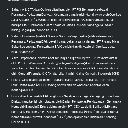
Saham AS, ETF, dan Options difasilitasi oleh PT PG Berjangka sebagai
Perantara Pedagang Derivatif Keuangan yang berizin dan diawasi oleh Otoritas
Jasa Keuangan (OJK) untuk produk derivatif keuangan dengan aset dasar
berupa Efek. Transaksi dicatat pada Jakarta Futures Exchange (JFX) dan
Kliring Berjangka Indonesia (KBI).
Saham Indonesia (oleh PT Sarana Santosa Sejati sebagai Mitra Pemasaran
Perantara Pedagang Efek Level II yang bekerja sama dengan PT Pluang Maju
Sekuritas sebagai Perusahaan Efek) berizin dan diawasi oleh Otoritas Jasa
Keuangan (OJK).
Aset Crypto dan Derivatif Aset Keuangan Digital (Crypto Futures) difasilitasi
oleh PT Bumi Santosa Cemerlang sebagai Pedagang Aset Keuangan Digital
yang berizin dan diawasi oleh Otoritas Jasa Keuangan (OJK). Transaksi dicatat
oleh Central Finansial X (CFX) dan dijamin oleh Kliring Komoditi Indonesia (KKI).
Reksa Dana difasilitasi oleh PT Sarana Santosa Sejati sebagai Agen Penjual
Efek Reksa Dana (APERD) yang berizin dan diawasi oleh Otoritas Jasa
Keuangan (OJK).
Emas difasilitasi oleh PT Pluang Emas Sejahtera sebagai Pedagang Emas Fisik
Digital, yang berizin dan diawasi oleh Badan Pengawas Perdagangan Berjangka
Komoditi (Bappebti). Emas disimpan oleh PT ICDX Logistik Berikat (ILB) yang
bekerja sama dengan PT Brinks Solutions Indonesia (Brink's), dicatat di Bursa
Komoditi dan Derivatif Indonesia (ICDX), dan dijamin oleh Indonesia Clearing
House (ICH).