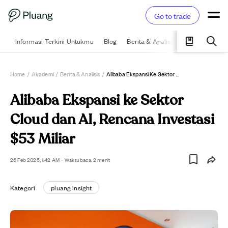
Go to trade
Informasi Terkini Untukmu
Blog
Berita & Analisis
Pelajari
Ka
Home
/
Akademi
/
Berita & Analisis
/
Alibaba Ekspansi Ke Sektor Cloud Dan AI, Rencana Investasi $53 Miliar
Alibaba Ekspansi ke Sektor
Cloud dan AI, Rencana Investasi
$53 Miliar
26 Feb 2025, 1:42 AM
·
Waktu baca: 2 menit
Kategori
pluang insight