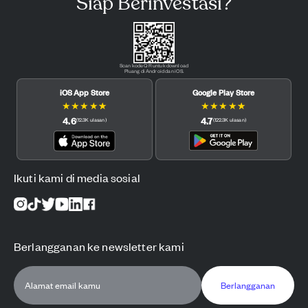
Siap Berinvestasi?
Scan kode QR untuk download
Pluang di Android dan iOS.
iOS App Store
Google Play Store
★
★
★
★
★
★
★
★
★
★
4.6
4.7
(
12.3K
ulasan
)
(
122.3K
ulasan
)
Ikuti kami di media sosial
Berlangganan ke newsletter kami
Berlangganan