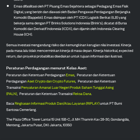
Emas difasilitasi oleh PT Pluang Emas Sejahtera sebagai Pedagang Emas Fisik
Digital, yang berizin dan diawasi oleh Badan Pengawas Perdagangan Berjangka
Komoditi (Bappebti). Emas disimpan oleh PT ICDX Logistik Berikat (ILB) yang
bekerja sama dengan PT Brinks Solutions Indonesia (Brink's), dicatat di Bursa
Komoditi dan Derivatif Indonesia (ICDX), dan dijamin oleh Indonesia Clearing
House (ICH).
Semua investasi mengandung risiko dan kemungkinan kerugian nilai investasi. Kinerja
pada masa lalu tidak mencerminkan kinerja di masa depan. Kinerja historikal, expected
return, dan proyeksi probabilitas disediakan untuk tujuan informasi dan ilustrasi.
Peraturan Perdagangan menurut Kelas Aset:
Peraturan dan Ketentuan Perdagangan
Emas
,
Peraturan dan Ketentuan
Perdagangan
Aset Crypto dan Crypto Futures
,
Peraturan dan Ketentuan
Transaksi
Penyaluran Amanat Luar Negeri Produk Saham Tunggal Asing
(PALN)
,
Peraturan dan Ketentuan Transaksi
Reksa Dana
.
Baca
Ringkasan Informasi Produk Dan/Atau Layanan (RIPLAY)
untuk PT Bumi
Santosa Cemerlang.
The Plaza Office Tower Lantai 15 Unit 15B-C, Jl. MH Thamrin Kav 28-30, Gondangdia,
Menteng, Jakarta Pusat, DKI Jakarta, 10350