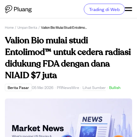
Trading di Web
Home
/
Umpan Berita
/
Valion Bio Mulai Studi Entolimod™ Untuk Cedera Radiasi Didukung FDA Dengan Dana NIAID $7 Juta
Valion Bio mulai studi
Entolimod™ untuk cedera radiasi
didukung FDA dengan dana
NIAID $7 juta
Lihat Sumber
Berita Pasar
05 Mei 2026
·
PRNewsWire
·
·
Bullish