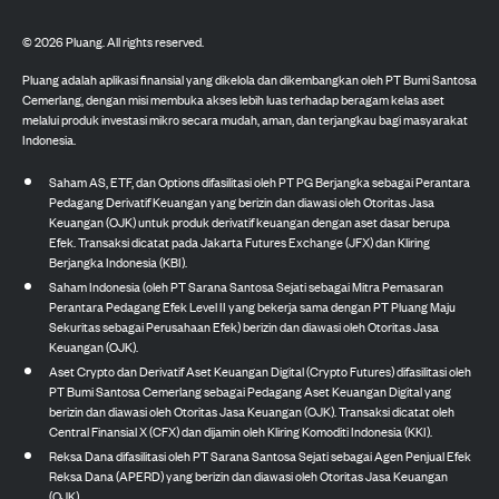
©
2026
Pluang. All rights reserved.
Pluang adalah aplikasi finansial yang dikelola dan dikembangkan oleh PT Bumi Santosa
Cemerlang, dengan misi membuka akses lebih luas terhadap beragam kelas aset
melalui produk investasi mikro secara mudah, aman, dan terjangkau bagi masyarakat
Indonesia.
Saham AS, ETF, dan Options difasilitasi oleh PT PG Berjangka sebagai Perantara
Pedagang Derivatif Keuangan yang berizin dan diawasi oleh Otoritas Jasa
Keuangan (OJK) untuk produk derivatif keuangan dengan aset dasar berupa
Efek. Transaksi dicatat pada Jakarta Futures Exchange (JFX) dan Kliring
Berjangka Indonesia (KBI).
Saham Indonesia (oleh PT Sarana Santosa Sejati sebagai Mitra Pemasaran
Perantara Pedagang Efek Level II yang bekerja sama dengan PT Pluang Maju
Sekuritas sebagai Perusahaan Efek) berizin dan diawasi oleh Otoritas Jasa
Keuangan (OJK).
Aset Crypto dan Derivatif Aset Keuangan Digital (Crypto Futures) difasilitasi oleh
PT Bumi Santosa Cemerlang sebagai Pedagang Aset Keuangan Digital yang
berizin dan diawasi oleh Otoritas Jasa Keuangan (OJK). Transaksi dicatat oleh
Central Finansial X (CFX) dan dijamin oleh Kliring Komoditi Indonesia (KKI).
Reksa Dana difasilitasi oleh PT Sarana Santosa Sejati sebagai Agen Penjual Efek
Reksa Dana (APERD) yang berizin dan diawasi oleh Otoritas Jasa Keuangan
(OJK).