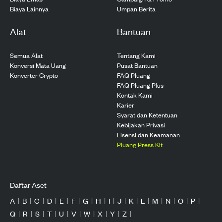
Biaya Lainnya
Umpan Berita
Alat
Bantuan
Semua Alat
Tentang Kami
Konversi Mata Uang
Pusat Bantuan
Konverter Crypto
FAQ Pluang
FAQ Pluang Plus
Kontak Kami
Karier
Syarat dan Ketentuan
Kebijakan Privasi
Lisensi dan Keamanan
Pluang Press Kit
Daftar Aset
A
|
B
|
C
|
D
|
E
|
F
|
G
|
H
|
I
|
J
|
K
|
L
|
M
|
N
|
O
|
P
|
Q
|
R
|
S
|
T
|
U
|
V
|
W
|
X
|
Y
|
Z
|