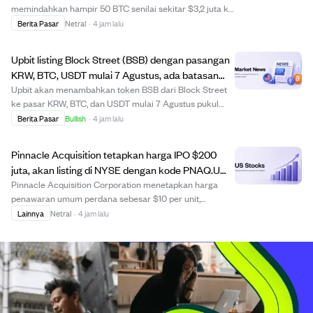
memindahkan hampir 50 BTC senilai sekitar $3,2 juta ke
alamat SegWit yang terkait dengan broker kripto
Berita Pasar
Netral
·
4 jam lalu
institusional FalconX. Dompet tersebut menerima koin
saat harga bitcoin sekitar $10 dan tidak dis...
Upbit listing Block Street (BSB) dengan pasangan
KRW, BTC, USDT mulai 7 Agustus, ada batasan
perdagangan awal.
Upbit akan menambahkan token BSB dari Block Street
ke pasar KRW, BTC, dan USDT mulai 7 Agustus pukul
15:00 KST, dengan dukungan deposit dan penarikan awal
Berita Pasar
Bullish
·
4 jam lalu
hanya melalui jaringan Ethereum. Untuk menjaga
kelancaran perdagangan, Upbit akan memberlakukan...
Pinnacle Acquisition tetapkan harga IPO $200
juta, akan listing di NYSE dengan kode PNAQ.U
mulai 7 Agustus 2026
Pinnacle Acquisition Corporation menetapkan harga
penawaran umum perdana sebesar $10 per unit,
mengumpulkan dana $200 juta dari 20 juta unit yang
Lainnya
Netral
·
4 jam lalu
ditawarkan. Setiap unit terdiri dari satu saham biasa
Kelas A dan hak untuk menerima saham tambahan
sete...