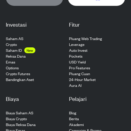
Investasi
Fitur
Saham AS
Pluang Web Trading
Crypto
Leverage
Saham ID
Auto Invest
New
Pockets
Reksa Dana
USD Yield
Emas
Pro Features
Options
Pluang Cuan
Crypto Futures
24-Hour Market
Bandingkan Aset
Aura AI
Biaya
Pelajari
Biaya Saham AS
Blog
Biaya Crypto
Berita
Biaya Reksa Dana
Akademi
Biaya Emas
Campaign & Promo