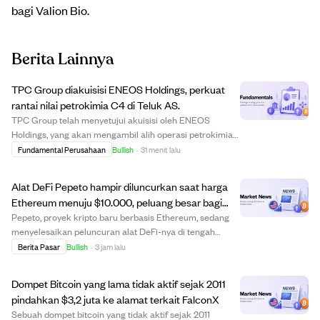
bagi Valion Bio.
Berita Lainnya
TPC Group diakuisisi ENEOS Holdings, perkuat
rantai nilai petrokimia C4 di Teluk AS.
TPC Group telah menyetujui akuisisi oleh ENEOS
Holdings, yang akan mengambil alih operasi petrokimia
dan terminalnya di Texas dan Louisiana. Akuisisi ini
Fundamental Perusahaan
Bullish
·
31 menit lalu
bertujuan memperkuat posisi ENEOS dalam rantai nilai
petrokimia C4 dan mendukung investasi berke...
Alat DeFi Pepeto hampir diluncurkan saat harga
Ethereum menuju $10.000, peluang besar bagi
investor awal.
Pepeto, proyek kripto baru berbasis Ethereum, sedang
menyelesaikan peluncuran alat DeFi-nya di tengah
prediksi harga Ethereum yang bullish hingga $10.000
Berita Pasar
Bullish
·
3 jam lalu
tahun ini. Meski potensi kenaikan harga Ethereum
terbatas sekitar 6x karena kapitalisasi pasar b...
Dompet Bitcoin yang lama tidak aktif sejak 2011
pindahkan $3,2 juta ke alamat terkait FalconX
Sebuah dompet bitcoin yang tidak aktif sejak 2011