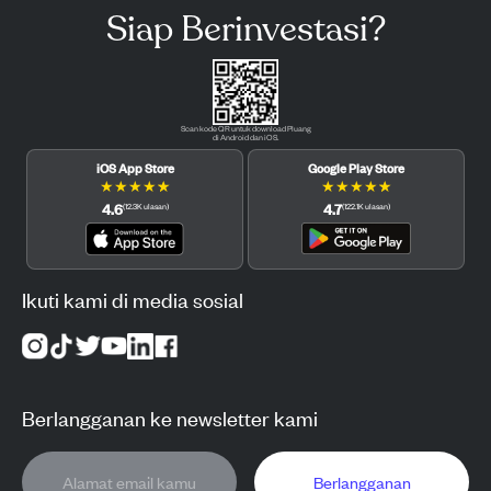
Siap Berinvestasi?
Scan kode QR untuk download Pluang
di Android dan iOS.
iOS App Store
Google Play Store
★
★
★
★
★
★
★
★
★
★
4.6
4.7
(
12.3K
ulasan
)
(
122.1K
ulasan
)
Ikuti kami di media sosial
Berlangganan ke newsletter kami
Berlangganan