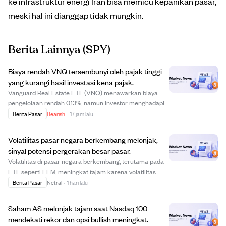
ke infrastruktur energi Iran bisa memicu kepanikan pasar,
meski hal ini dianggap tidak mungkin.
Berita Lainnya
(SPY)
Biaya rendah VNQ tersembunyi oleh pajak tinggi
yang kurangi hasil investasi kena pajak.
Vanguard Real Estate ETF (VNQ) menawarkan biaya
pengelolaan rendah 0,13%, namun investor menghadapi
biaya tersembunyi besar akibat perlakuan pajak dividen.
Berita Pasar
Bearish
·
17 jam lalu
Karena distribusi REIT dikenai pajak penghasilan biasa,
bukan tarif dividen berkualifikasi yan...
Volatilitas pasar negara berkembang melonjak,
sinyal potensi pergerakan besar pasar.
Volatilitas di pasar negara berkembang, terutama pada
ETF seperti EEM, meningkat tajam karena volatilitas
tinggi pada saham teknologi utama dari Taiwan dan
Berita Pasar
Netral
·
1 hari lalu
Korea Selatan yang terkait dengan permintaan AI.
Lonjakan volatilitas ini bisa menandakan tren...
Saham AS melonjak tajam saat Nasdaq 100
mendekati rekor dan opsi bullish meningkat.