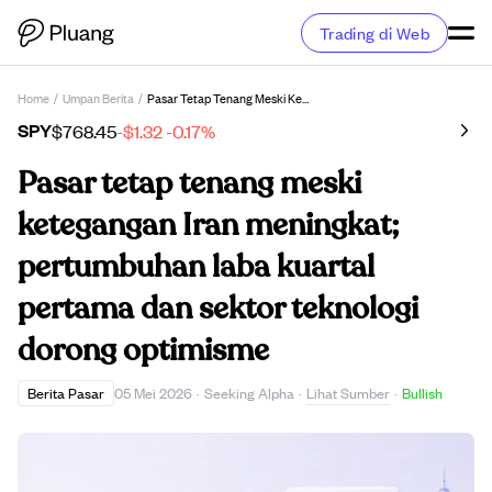
Trading di Web
Home
/
Umpan Berita
/
Pasar Tetap Tenang Meski Ketegangan Iran Meningkat; Pertumbuhan Laba Kuartal Pertama Dan Sektor Teknologi Dorong Optimisme
SPY
$768.45
-$1.32
-0.17%
Pasar tetap tenang meski
ketegangan Iran meningkat;
pertumbuhan laba kuartal
pertama dan sektor teknologi
dorong optimisme
Lihat Sumber
Berita Pasar
05 Mei 2026
·
Seeking Alpha
·
·
Bullish