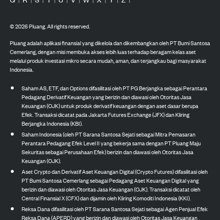
©
2026
Pluang. All rights reserved.
Pluang adalah aplikasi finansial yang dikelola dan dikembangkan oleh PT Bumi Santosa
Cemerlang, dengan misi membuka akses lebih luas terhadap beragam kelas aset
melalui produk investasi mikro secara mudah, aman, dan terjangkau bagi masyarakat
Indonesia.
Saham AS, ETF, dan Options difasilitasi oleh PT PG Berjangka sebagai Perantara
Pedagang Derivatif Keuangan yang berizin dan diawasi oleh Otoritas Jasa
Keuangan (OJK) untuk produk derivatif keuangan dengan aset dasar berupa
Efek. Transaksi dicatat pada Jakarta Futures Exchange (JFX) dan Kliring
Berjangka Indonesia (KBI).
Saham Indonesia (oleh PT Sarana Santosa Sejati sebagai Mitra Pemasaran
Perantara Pedagang Efek Level II yang bekerja sama dengan PT Pluang Maju
Sekuritas sebagai Perusahaan Efek) berizin dan diawasi oleh Otoritas Jasa
Keuangan (OJK).
Aset Crypto dan Derivatif Aset Keuangan Digital (Crypto Futures) difasilitasi oleh
PT Bumi Santosa Cemerlang sebagai Pedagang Aset Keuangan Digital yang
berizin dan diawasi oleh Otoritas Jasa Keuangan (OJK). Transaksi dicatat oleh
Central Finansial X (CFX) dan dijamin oleh Kliring Komoditi Indonesia (KKI).
Reksa Dana difasilitasi oleh PT Sarana Santosa Sejati sebagai Agen Penjual Efek
Reksa Dana (APERD) yang berizin dan diawasi oleh Otoritas Jasa Keuangan