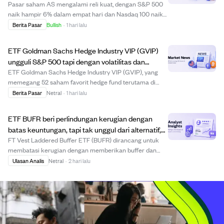
Pasar saham AS mengalami reli kuat, dengan S&P 500
naik hampir 6% dalam empat hari dan Nasdaq 100 naik
3,3% mendekati rekor Juni. Lonjakan ini didorong oleh
Berita Pasar
Bullish
·
1 hari lalu
penutupan posisi short dan pembelian opsi call bullish,
menandai salah satu hari paling optim...
ETF Goldman Sachs Hedge Industry VIP (GVIP)
ungguli S&P 500 tapi dengan volatilitas dan
valuasi tinggi.
ETF Goldman Sachs Hedge Industry VIP (GVIP), yang
memegang 52 saham favorit hedge fund terutama di
sektor teknologi, telah mengungguli S&P 500 dan ETF
Berita Pasar
Netral
·
1 hari lalu
sejenis sejak Desember 2021. Namun, ETF ini memiliki
volatilitas tinggi dan diperdagangkan dengan v...
ETF BUFR beri perlindungan kerugian dengan
batas keuntungan, tapi tak unggul dari alternatif,
direkomendasikan HOLD.
FT Vest Laddered Buffer ETF (BUFR) dirancang untuk
membatasi kerugian dengan memberikan buffer dan
membatasi keuntungan melalui struktur dana berlapis 12
Ulasan Analis
Netral
·
2 hari lalu
ETF pada SPY. Biaya pengelolaan 0,95% dan rebalancing
kuartalan sering membuat buffer dan batas ...