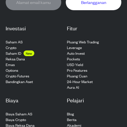
Berlangganan
Investasi
Fitur
Saham AS
Pluang Web Trading
Crypto
Leverage
Saham ID
Auto Invest
New
Pockets
Reksa Dana
USD Yield
Emas
Pro Features
Options
Pluang Cuan
Crypto Futures
24-Hour Market
Bandingkan Aset
Aura AI
Biaya
Pelajari
Biaya Saham AS
Blog
Biaya Crypto
Berita
Biaya Reksa Dana
Akademi