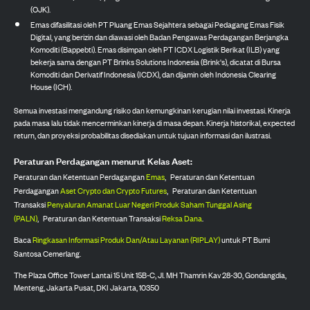
(OJK).
Emas difasilitasi oleh PT Pluang Emas Sejahtera sebagai Pedagang Emas Fisik
Digital, yang berizin dan diawasi oleh Badan Pengawas Perdagangan Berjangka
Komoditi (Bappebti). Emas disimpan oleh PT ICDX Logistik Berikat (ILB) yang
bekerja sama dengan PT Brinks Solutions Indonesia (Brink's), dicatat di Bursa
Komoditi dan Derivatif Indonesia (ICDX), dan dijamin oleh Indonesia Clearing
House (ICH).
Semua investasi mengandung risiko dan kemungkinan kerugian nilai investasi. Kinerja
pada masa lalu tidak mencerminkan kinerja di masa depan. Kinerja historikal, expected
return, dan proyeksi probabilitas disediakan untuk tujuan informasi dan ilustrasi.
Peraturan Perdagangan menurut Kelas Aset:
Peraturan dan Ketentuan Perdagangan
Emas
,
Peraturan dan Ketentuan
Perdagangan
Aset Crypto dan Crypto Futures
,
Peraturan dan Ketentuan
Transaksi
Penyaluran Amanat Luar Negeri Produk Saham Tunggal Asing
(PALN)
,
Peraturan dan Ketentuan Transaksi
Reksa Dana
.
Baca
Ringkasan Informasi Produk Dan/Atau Layanan (RIPLAY)
untuk PT Bumi
Santosa Cemerlang.
The Plaza Office Tower Lantai 15 Unit 15B-C, Jl. MH Thamrin Kav 28-30, Gondangdia,
Menteng, Jakarta Pusat, DKI Jakarta, 10350