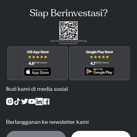
Siap Berinvestasi?
Scan kode QR untuk download Pluang
di Android dan iOS.
iOS App Store
Google Play Store
★
★
★
★
★
★
★
★
★
★
4.6
4.7
(
12.3K
ulasan
)
(
122.1K
ulasan
)
Ikuti kami di media sosial
Berlangganan ke newsletter kami