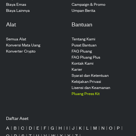
Biaya Emas
Campaign & Promo
Biaya Lainnya
Umpan Berita
Alat
Bantuan
Semua Alat
Tentang Kami
Konversi Mata Uang
Pusat Bantuan
Konverter Crypto
FAQ Pluang
FAQ Pluang Plus
Kontak Kami
Karier
Syarat dan Ketentuan
Kebijakan Privasi
Lisensi dan Keamanan
Pluang Press Kit
Daftar Aset
A
|
B
|
C
|
D
|
E
|
F
|
G
|
H
|
I
|
J
|
K
|
L
|
M
|
N
|
O
|
P
|
Q
|
R
|
S
|
T
|
U
|
V
|
W
|
X
|
Y
|
Z
|