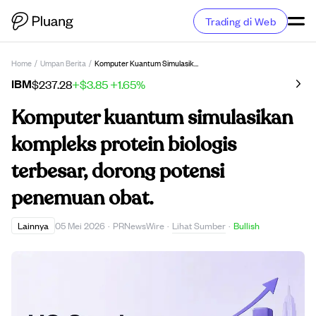
Trading di Web
Home
/
Umpan Berita
/
Komputer Kuantum Simulasikan Kompleks Protein Biologis Terbesar, Dorong Potensi Penemuan Obat.
IBM
$237.28
+$3.85
+1.65%
Komputer kuantum simulasikan
kompleks protein biologis
terbesar, dorong potensi
penemuan obat.
Lihat Sumber
Lainnya
05 Mei 2026
·
PRNewsWire
·
·
Bullish