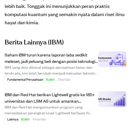
lebih baik. Tonggak ini menunjukkan peran praktis
komputasi kuantum yang semakin nyata dalam riset ilmu
hayat dan kimia.
Berita Lainnya
(IBM)
Saham IBM turun karena laporan laba sedikit
meleset, jadi peluang beli dengan posisi teknologi
perusahaan yang kuat.
IBM, yang dulu dikenal sebagai perusahaan besar dan
birokratis, kini telah berubah menjadi kekuatan teknologi
modern yang melayani klien perusahaan dengan layanan
Fundamental Perusahaan
Bullish
·
3 hari lalu
data. Meskipun baru-baru ini mengalami sedikit
kekecewaan laba yang membuat sahamnya tu...
IBM dan Red Hat berikan Lightwell gratis ke 185+
universitas dan LSM AS untuk amankan
perangkat lunak open source.
IBM dan Red Hat mengumumkan program yang
menyediakan perangkat lunak Lightwell berbasis AI
secara gratis kepada lebih dari 185 universitas riset
Lainnya
Bullish
·
4 hari lalu
terkemuka dan 100 LSM serta lembaga pemikir di AS.
Lightwell membantu mengidentifikasi, memvalidasi, dan