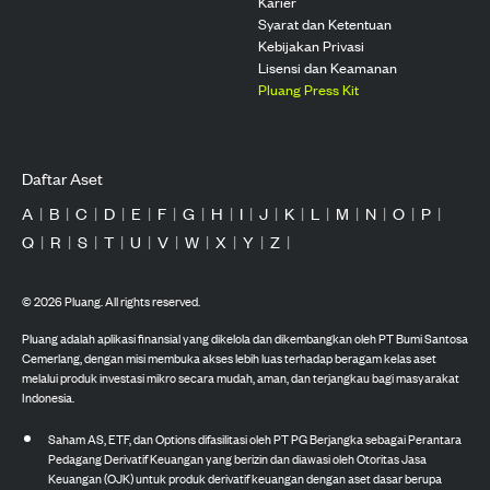
Karier
Syarat dan Ketentuan
Kebijakan Privasi
Lisensi dan Keamanan
Pluang Press Kit
Daftar Aset
A
|
B
|
C
|
D
|
E
|
F
|
G
|
H
|
I
|
J
|
K
|
L
|
M
|
N
|
O
|
P
|
Q
|
R
|
S
|
T
|
U
|
V
|
W
|
X
|
Y
|
Z
|
©
2026
Pluang. All rights reserved.
Pluang adalah aplikasi finansial yang dikelola dan dikembangkan oleh PT Bumi Santosa
Cemerlang, dengan misi membuka akses lebih luas terhadap beragam kelas aset
melalui produk investasi mikro secara mudah, aman, dan terjangkau bagi masyarakat
Indonesia.
Saham AS, ETF, dan Options difasilitasi oleh PT PG Berjangka sebagai Perantara
Pedagang Derivatif Keuangan yang berizin dan diawasi oleh Otoritas Jasa
Keuangan (OJK) untuk produk derivatif keuangan dengan aset dasar berupa