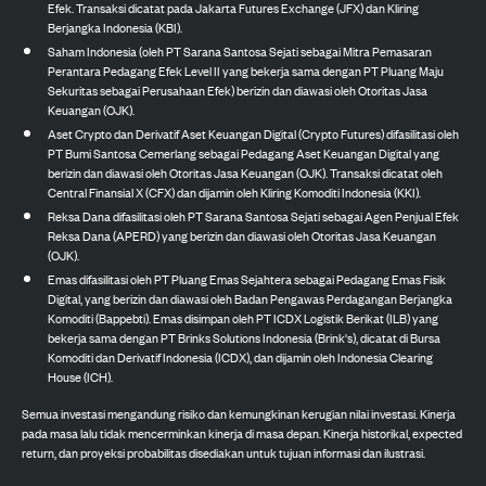
Efek. Transaksi dicatat pada Jakarta Futures Exchange (JFX) dan Kliring
Berjangka Indonesia (KBI).
Saham Indonesia (oleh PT Sarana Santosa Sejati sebagai Mitra Pemasaran
Perantara Pedagang Efek Level II yang bekerja sama dengan PT Pluang Maju
Sekuritas sebagai Perusahaan Efek) berizin dan diawasi oleh Otoritas Jasa
Keuangan (OJK).
Aset Crypto dan Derivatif Aset Keuangan Digital (Crypto Futures) difasilitasi oleh
PT Bumi Santosa Cemerlang sebagai Pedagang Aset Keuangan Digital yang
berizin dan diawasi oleh Otoritas Jasa Keuangan (OJK). Transaksi dicatat oleh
Central Finansial X (CFX) dan dijamin oleh Kliring Komoditi Indonesia (KKI).
Reksa Dana difasilitasi oleh PT Sarana Santosa Sejati sebagai Agen Penjual Efek
Reksa Dana (APERD) yang berizin dan diawasi oleh Otoritas Jasa Keuangan
(OJK).
Emas difasilitasi oleh PT Pluang Emas Sejahtera sebagai Pedagang Emas Fisik
Digital, yang berizin dan diawasi oleh Badan Pengawas Perdagangan Berjangka
Komoditi (Bappebti). Emas disimpan oleh PT ICDX Logistik Berikat (ILB) yang
bekerja sama dengan PT Brinks Solutions Indonesia (Brink's), dicatat di Bursa
Komoditi dan Derivatif Indonesia (ICDX), dan dijamin oleh Indonesia Clearing
House (ICH).
Semua investasi mengandung risiko dan kemungkinan kerugian nilai investasi. Kinerja
pada masa lalu tidak mencerminkan kinerja di masa depan. Kinerja historikal, expected
return, dan proyeksi probabilitas disediakan untuk tujuan informasi dan ilustrasi.