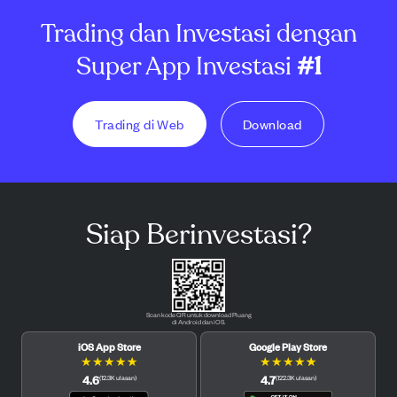
Trading dan Investasi dengan
Super App Investasi
#1
Trading di Web
Download
Siap Berinvestasi?
Scan kode QR untuk download Pluang
di Android dan iOS.
iOS App Store
Google Play Store
★
★
★
★
★
★
★
★
★
★
4.6
4.7
(
12.3K
ulasan
)
(
122.3K
ulasan
)