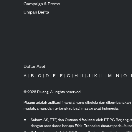
Campaign & Promo
Umpan Berita
Daftar Aset
A
|
B
|
C
|
D
|
E
|
F
|
G
|
H
|
I
|
J
|
K
|
L
|
M
|
N
|
O
|
©
2026
Pluang. All rights reserved.
Pluang adalah aplikasi finansial yang dikelola dan dikembangka
mudah, aman, dan terjangkau bagi masyarakat Indonesia.
Saham AS, ETF, dan Options difasilitasi oleh PT PG Berjang
dengan aset dasar berupa Efek. Transaksi dicatat pada Jakar