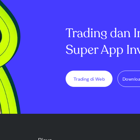
Trading dan I
Super App In
Trading di Web
Downlo
Biaya