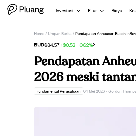
Investasi
Fitur
Biaya
Ke
Home
/
Umpan Berita
/
Pendapatan Anheuser-Busch InBev 
BUD
$84.57
+$0.52
+0.62%
Pendapatan Anheus
2026 meski tantan
Fundamental Perusahaan
04 Mei 2026
·
Gordon Thomp