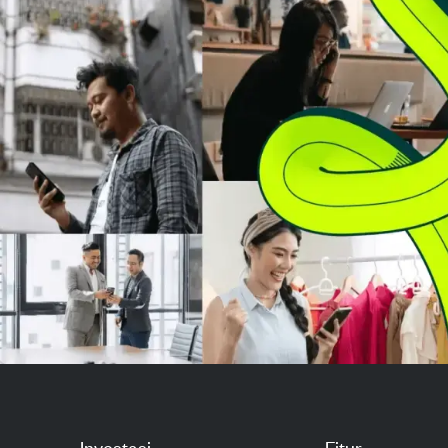
volume di pasar utama dan
pertumbuhan merek besar. RBC
Capital mempertahankan
peringkat "...
Investasi
Fitur