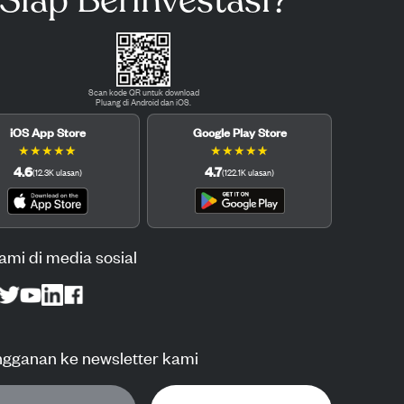
Siap Berinvestasi?
Scan kode QR untuk download
Pluang di Android dan iOS.
iOS App Store
Google Play Store
★
★
★
★
★
★
★
★
★
★
4.6
4.7
(
12.3K
ulasan
)
(
122.1K
ulasan
)
kami di media sosial
ngganan ke newsletter kami