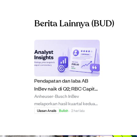
Berita Lainnya
(BUD)
Pendapatan dan laba AB
InBev naik di Q2; RBC Capital
Anheuser-Busch InBev
naikkan target harga ke EUR
melaporkan hasil kuartal kedua
93
yang kuat dengan pendapatan
Ulasan Analis
Bullish
·
2 hari lalu
naik 5,6% dan laba per saham
naik 23,4% menjadi $1,21,
didorong oleh peningkatan