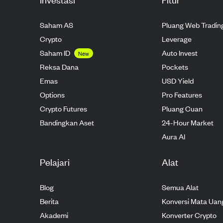
Saham AS
Pluang Web Tradin
Crypto
Leverage
Saham ID
Auto Invest
New
Reksa Dana
Pockets
Emas
USD Yield
Options
Pro Features
Crypto Futures
Pluang Cuan
Bandingkan Aset
24-Hour Market
Aura AI
Pelajari
Alat
Blog
Semua Alat
Berita
Konversi Mata Uan
Akademi
Konverter Crypto