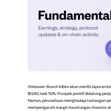
Anheuser-Busch InBev akan merilis laporan keu
$0,90, naik 11,1%. Prospek positif didukung pe
Namun, perusahaan menghadapi tantangan penu
mempengaruhi margin keuntungan. Investor ak