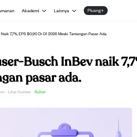
Pluang+
amanan
Akademi
Lainnya
Naik 7,7%, EPS $0,90 Di Q1 2026 Meski Tantangan Pasar Ada.
er-Busch InBev naik 7,7
gan pasar ada.
Lihat Sumber
son
·
·
Bullish