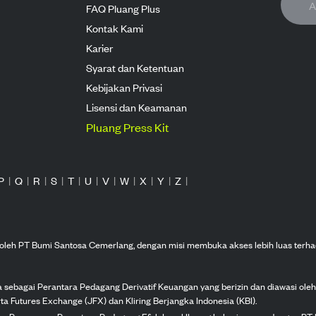
FAQ Pluang Plus
Kontak Kami
Karier
Syarat dan Ketentuan
Kebijakan Privasi
Lisensi dan Keamanan
Pluang Press Kit
P
|
Q
|
R
|
S
|
T
|
U
|
V
|
W
|
X
|
Y
|
Z
|
n oleh PT Bumi Santosa Cemerlang, dengan misi membuka akses lebih luas terha
ka sebagai Perantara Pedagang Derivatif Keuangan yang berizin dan diawasi ole
ta Futures Exchange (JFX) dan Kliring Berjangka Indonesia (KBI).