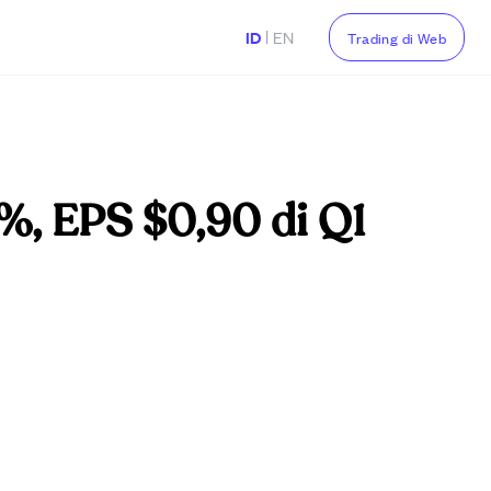
|
ID
EN
Trading di Web
%, EPS $0,90 di Q1