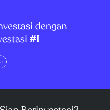
nvestasi dengan
vestasi
#1
ad