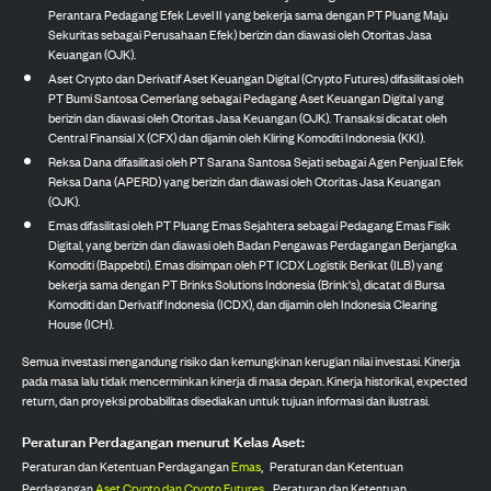
Perantara Pedagang Efek Level II yang bekerja sama dengan PT Pluang Maju
Sekuritas sebagai Perusahaan Efek) berizin dan diawasi oleh Otoritas Jasa
Keuangan (OJK).
Aset Crypto dan Derivatif Aset Keuangan Digital (Crypto Futures) difasilitasi oleh
PT Bumi Santosa Cemerlang sebagai Pedagang Aset Keuangan Digital yang
berizin dan diawasi oleh Otoritas Jasa Keuangan (OJK). Transaksi dicatat oleh
Central Finansial X (CFX) dan dijamin oleh Kliring Komoditi Indonesia (KKI).
Reksa Dana difasilitasi oleh PT Sarana Santosa Sejati sebagai Agen Penjual Efek
Reksa Dana (APERD) yang berizin dan diawasi oleh Otoritas Jasa Keuangan
(OJK).
Emas difasilitasi oleh PT Pluang Emas Sejahtera sebagai Pedagang Emas Fisik
Digital, yang berizin dan diawasi oleh Badan Pengawas Perdagangan Berjangka
Komoditi (Bappebti). Emas disimpan oleh PT ICDX Logistik Berikat (ILB) yang
bekerja sama dengan PT Brinks Solutions Indonesia (Brink's), dicatat di Bursa
Komoditi dan Derivatif Indonesia (ICDX), dan dijamin oleh Indonesia Clearing
House (ICH).
Semua investasi mengandung risiko dan kemungkinan kerugian nilai investasi. Kinerja
pada masa lalu tidak mencerminkan kinerja di masa depan. Kinerja historikal, expected
return, dan proyeksi probabilitas disediakan untuk tujuan informasi dan ilustrasi.
Peraturan Perdagangan menurut Kelas Aset:
Peraturan dan Ketentuan Perdagangan
Emas
,
Peraturan dan Ketentuan
Perdagangan
Aset Crypto dan Crypto Futures
,
Peraturan dan Ketentuan