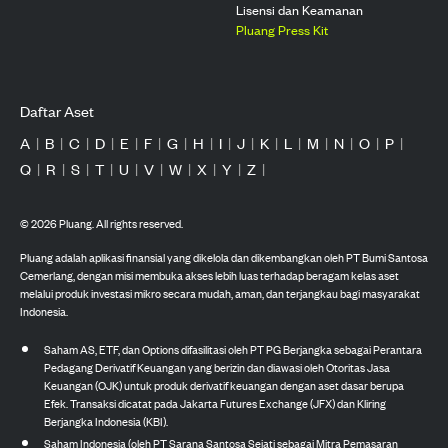
Lisensi dan Keamanan
Pluang Press Kit
Daftar Aset
A
|
B
|
C
|
D
|
E
|
F
|
G
|
H
|
I
|
J
|
K
|
L
|
M
|
N
|
O
|
P
|
Q
|
R
|
S
|
T
|
U
|
V
|
W
|
X
|
Y
|
Z
|
©
2026
Pluang. All rights reserved.
Pluang adalah aplikasi finansial yang dikelola dan dikembangkan oleh PT Bumi Santosa
Cemerlang, dengan misi membuka akses lebih luas terhadap beragam kelas aset
melalui produk investasi mikro secara mudah, aman, dan terjangkau bagi masyarakat
Indonesia.
Saham AS, ETF, dan Options difasilitasi oleh PT PG Berjangka sebagai Perantara
Pedagang Derivatif Keuangan yang berizin dan diawasi oleh Otoritas Jasa
Keuangan (OJK) untuk produk derivatif keuangan dengan aset dasar berupa
Efek. Transaksi dicatat pada Jakarta Futures Exchange (JFX) dan Kliring
Berjangka Indonesia (KBI).
Saham Indonesia (oleh PT Sarana Santosa Sejati sebagai Mitra Pemasaran