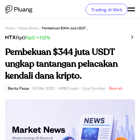
Trading di Web
Home
/
Umpan Berita
/
Pembekuan $344 Juta USDT Ungkap Tantangan Pelacakan Kendali Dana Kripto.
HTX
Rp0
Rp0
+1.12%
Pembekuan $344 juta USDT
ungkap tantangan pelacakan
kendali dana kripto.
Lihat Sumber
Berita Pasar
05 Mei 2026
·
AMBCrypto
·
·
Bearish