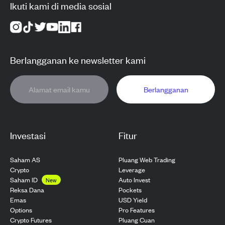
Ikuti kami di media sosial
Berlangganan ke newsletter kami
Berlangganan
Investasi
Fitur
Saham AS
Pluang Web Trading
Crypto
Leverage
Saham ID
Auto Invest
New
Pockets
Reksa Dana
USD Yield
Emas
Pro Features
Options
Pluang Cuan
Crypto Futures