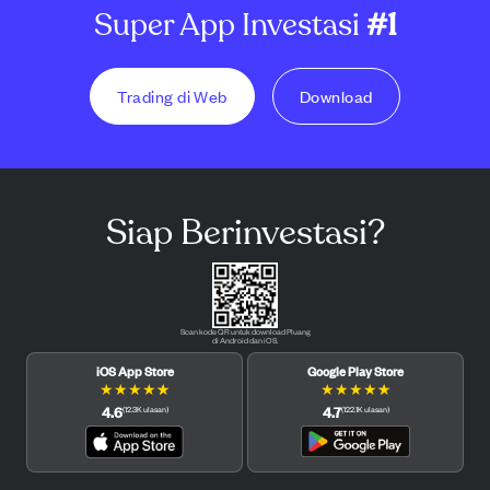
Super App Investasi
#1
Trading di Web
Download
Siap Berinvestasi?
Scan kode QR untuk download Pluang
di Android dan iOS.
iOS App Store
Google Play Store
★
★
★
★
★
★
★
★
★
★
4.6
4.7
(
12.3K
ulasan
)
(
122.1K
ulasan
)