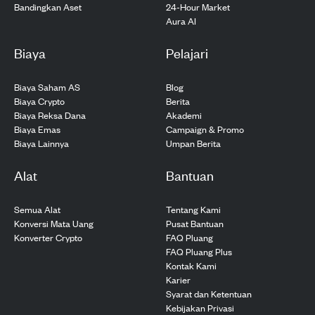
24-Hour Market
Bandingkan Aset
Aura AI
Biaya
Pelajari
Biaya Saham AS
Blog
Biaya Crypto
Berita
Biaya Reksa Dana
Akademi
Biaya Emas
Campaign & Promo
Biaya Lainnya
Umpan Berita
Alat
Bantuan
Semua Alat
Tentang Kami
Konversi Mata Uang
Pusat Bantuan
Konverter Crypto
FAQ Pluang
FAQ Pluang Plus
Kontak Kami
Karier
Syarat dan Ketentuan
Kebijakan Privasi