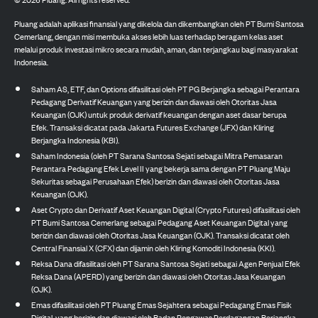
Pluang adalah aplikasi finansial yang dikelola dan dikembangkan oleh PT Bumi Santosa
Cemerlang, dengan misi membuka akses lebih luas terhadap beragam kelas aset
melalui produk investasi mikro secara mudah, aman, dan terjangkau bagi masyarakat
Indonesia.
Saham AS, ETF, dan Options difasilitasi oleh PT PG Berjangka sebagai Perantara
Pedagang Derivatif Keuangan yang berizin dan diawasi oleh Otoritas Jasa
Keuangan (OJK) untuk produk derivatif keuangan dengan aset dasar berupa
Efek. Transaksi dicatat pada Jakarta Futures Exchange (JFX) dan Kliring
Berjangka Indonesia (KBI).
Saham Indonesia (oleh PT Sarana Santosa Sejati sebagai Mitra Pemasaran
Perantara Pedagang Efek Level II yang bekerja sama dengan PT Pluang Maju
Sekuritas sebagai Perusahaan Efek) berizin dan diawasi oleh Otoritas Jasa
Keuangan (OJK).
Aset Crypto dan Derivatif Aset Keuangan Digital (Crypto Futures) difasilitasi oleh
PT Bumi Santosa Cemerlang sebagai Pedagang Aset Keuangan Digital yang
berizin dan diawasi oleh Otoritas Jasa Keuangan (OJK). Transaksi dicatat oleh
Central Finansial X (CFX) dan dijamin oleh Kliring Komoditi Indonesia (KKI).
Reksa Dana difasilitasi oleh PT Sarana Santosa Sejati sebagai Agen Penjual Efek
Reksa Dana (APERD) yang berizin dan diawasi oleh Otoritas Jasa Keuangan
(OJK).
Emas difasilitasi oleh PT Pluang Emas Sejahtera sebagai Pedagang Emas Fisik
Digital, yang berizin dan diawasi oleh Badan Pengawas Perdagangan Berjangka