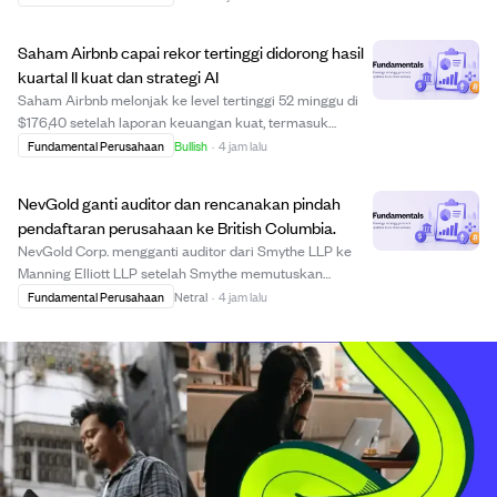
Analis Roth Capital mempertahankan rekomendasi "Buy"
dan menaikkan target harga menjadi $300, me...
Saham Airbnb capai rekor tertinggi didorong hasil
kuartal II kuat dan strategi AI
Saham Airbnb melonjak ke level tertinggi 52 minggu di
$176,40 setelah laporan keuangan kuat, termasuk
kenaikan pendapatan 17% dan pertumbuhan Gross
Fundamental Perusahaan
Bullish
·
4 jam lalu
Booking Value 16%. Analis Evercore ISI dan Wedbush
menaikkan target harga masing-masing menjadi $190
NevGold ganti auditor dan rencanakan pindah
d...
pendaftaran perusahaan ke British Columbia.
NevGold Corp. mengganti auditor dari Smythe LLP ke
Manning Elliott LLP setelah Smythe memutuskan
berhenti audit perusahaan publik. Perubahan ini berlaku
Fundamental Perusahaan
Netral
·
4 jam lalu
sejak 7 Agustus 2026 tanpa masalah audit sebelumnya.
Selain itu, NevGold mengajukan pindah pendaf...