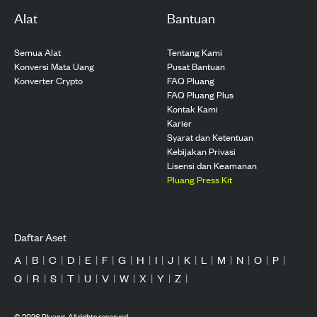
Alat
Bantuan
Semua Alat
Tentang Kami
Konversi Mata Uang
Pusat Bantuan
Konverter Crypto
FAQ Pluang
FAQ Pluang Plus
Kontak Kami
Karier
Syarat dan Ketentuan
Kebijakan Privasi
Lisensi dan Keamanan
Pluang Press Kit
Daftar Aset
A
|
B
|
C
|
D
|
E
|
F
|
G
|
H
|
I
|
J
|
K
|
L
|
M
|
N
|
O
|
P
|
Q
|
R
|
S
|
T
|
U
|
V
|
W
|
X
|
Y
|
Z
|
©
2026
Pluang. All rights reserved.