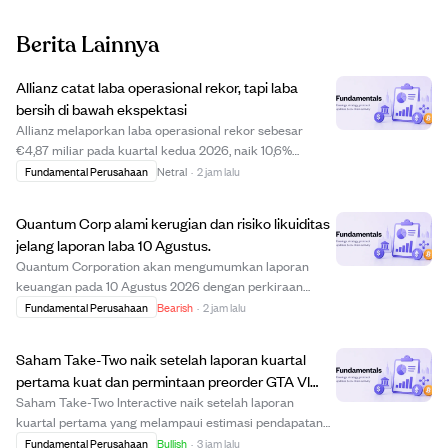
Berita Lainnya
Allianz catat laba operasional rekor, tapi laba
bersih di bawah ekspektasi
Allianz melaporkan laba operasional rekor sebesar
€4,87 miliar pada kuartal kedua 2026, naik 10,6%
dibanding tahun sebelumnya, didorong oleh kinerja kuat
Fundamental Perusahaan
Netral
·
2 jam lalu
di manajemen aset serta segmen jiwa dan kesehatan.
Namun, laba bersih inti pemegang saham turun ...
Quantum Corp alami kerugian dan risiko likuiditas
jelang laporan laba 10 Agustus.
Quantum Corporation akan mengumumkan laporan
keuangan pada 10 Agustus 2026 dengan perkiraan
kerugian $0,15 per saham dan pendapatan $75,05 juta.
Fundamental Perusahaan
Bearish
·
2 jam lalu
Perusahaan menunjukkan tanda-tanda tekanan
keuangan, termasuk rasio harga terhadap laba negatif
Saham Take-Two naik setelah laporan kuartal
-1,45 dan...
pertama kuat dan permintaan preorder GTA VI
tinggi
Saham Take-Two Interactive naik setelah laporan
kuartal pertama yang melampaui estimasi pendapatan
dan EBITDA, didorong oleh hasil operasional yang kuat.
Fundamental Perusahaan
Bullish
·
3 jam lalu