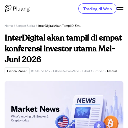
Trading di Web
Home
/
Umpan Berita
/
InterDigital Akan Tampil Di Empat Konferensi Investor Utama Mei-Juni 2026
InterDigital akan tampil di empat
konferensi investor utama Mei-
Juni 2026
Lihat Sumber
Berita Pasar
05 Mei 2026
·
GlobeNewsWire
·
·
Netral