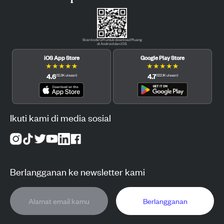
Scan kode QR untuk download Pluang
di Android dan iOS.
iOS App Store
Google Play Store
★
★
★
★
★
★
★
★
★
★
4.6
4.7
(
12.3K
ulasan
)
(
122.1K
ulasan
)
Ikuti kami di media sosial
Berlangganan ke newsletter kami
Berlangganan