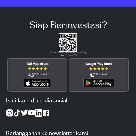
Siap Berinvestasi?
Scan kode QR untuk download Pluang
di Android dan iOS.
iOS App Store
Google Play Store
★
★
★
★
★
★
★
★
★
★
4.6
4.7
(
12.3K
ulasan
)
(
122.1K
ulasan
)
Ikuti kami di media sosial
Berlangganan ke newsletter kami