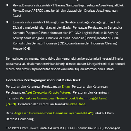
Reksa Dana difasilitasi oleh PT Sarana Santosa Sejati sebagai Agen Penjual Efek
Reksa Dana (APERD) yang berizin dan diawasi oleh Otoritas Jasa Keuangan
(OJK).
Emas difasilitasi oleh PT Pluang Emas Sejahtera sebagai Pedagang Emas Fisik
Digital, yang berizin dan diawasi oleh Badan Pengawas Perdagangan Berjangka
Komoditi (Bappebti). Emas disimpan oleh PT ICDX Logistik Berikat (ILB) yang
bekerja sama dengan PT Brinks Solutions Indonesia (Brink's), dicatat di Bursa
Komoditi dan Derivatif Indonesia (ICDX), dan dijamin oleh Indonesia Clearing
House (ICH).
Semua investasi mengandung risiko dan kemungkinan kerugian nilai investasi. Kinerja
pada masa lalu tidak mencerminkan kinerja di masa depan. Kinerja historikal, expected
return, dan proyeksi probabilitas disediakan untuk tujuan informasi dan ilustrasi.
Peraturan Perdagangan menurut Kelas Aset:
Peraturan dan Ketentuan Perdagangan
Emas
,
Peraturan dan Ketentuan
Perdagangan
Aset Crypto dan Crypto Futures
,
Peraturan dan Ketentuan
Transaksi
Penyaluran Amanat Luar Negeri Produk Saham Tunggal Asing
(PALN)
,
Peraturan dan Ketentuan Transaksi
Reksa Dana
.
Baca
Ringkasan Informasi Produk Dan/Atau Layanan (RIPLAY)
untuk PT Bumi
Santosa Cemerlang.
The Plaza Office Tower Lantai 15 Unit 15B-C, Jl. MH Thamrin Kav 28-30, Gondangdia,