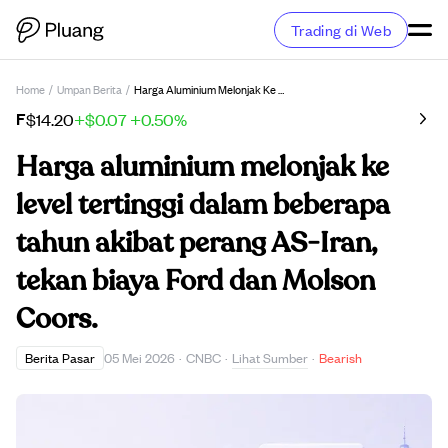
Trading di Web
Home
/
Umpan Berita
/
Harga Aluminium Melonjak Ke Level Tertinggi Dalam Beberapa Tahun Akibat Perang AS-Iran, Tekan Biaya Ford Dan Molson Coors.
F
$14.20
+$0.07
+0.50%
Harga aluminium melonjak ke
level tertinggi dalam beberapa
tahun akibat perang AS-Iran,
tekan biaya Ford dan Molson
Coors.
Lihat Sumber
Berita Pasar
05 Mei 2026
·
CNBC
·
·
Bearish