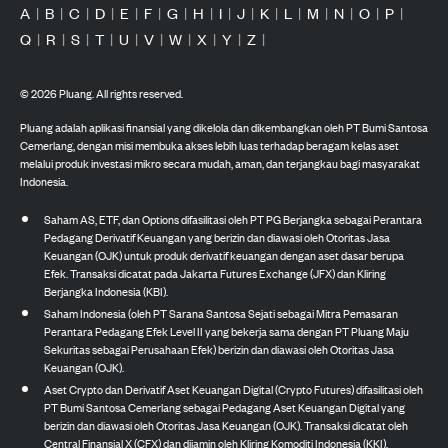
A
|
B
|
C
|
D
|
E
|
F
|
G
|
H
|
I
|
J
|
K
|
L
|
M
|
N
|
O
|
P
|
Q
|
R
|
S
|
T
|
U
|
V
|
W
|
X
|
Y
|
Z
|
©
2026
Pluang. All rights reserved.
Pluang adalah aplikasi finansial yang dikelola dan dikembangkan oleh PT Bumi Santosa
Cemerlang, dengan misi membuka akses lebih luas terhadap beragam kelas aset
melalui produk investasi mikro secara mudah, aman, dan terjangkau bagi masyarakat
Indonesia.
Saham AS, ETF, dan Options difasilitasi oleh PT PG Berjangka sebagai Perantara
Pedagang Derivatif Keuangan yang berizin dan diawasi oleh Otoritas Jasa
Keuangan (OJK) untuk produk derivatif keuangan dengan aset dasar berupa
Efek. Transaksi dicatat pada Jakarta Futures Exchange (JFX) dan Kliring
Berjangka Indonesia (KBI).
Saham Indonesia (oleh PT Sarana Santosa Sejati sebagai Mitra Pemasaran
Perantara Pedagang Efek Level II yang bekerja sama dengan PT Pluang Maju
Sekuritas sebagai Perusahaan Efek) berizin dan diawasi oleh Otoritas Jasa
Keuangan (OJK).
Aset Crypto dan Derivatif Aset Keuangan Digital (Crypto Futures) difasilitasi oleh
PT Bumi Santosa Cemerlang sebagai Pedagang Aset Keuangan Digital yang
berizin dan diawasi oleh Otoritas Jasa Keuangan (OJK). Transaksi dicatat oleh
Central Finansial X (CFX) dan dijamin oleh Kliring Komoditi Indonesia (KKI).