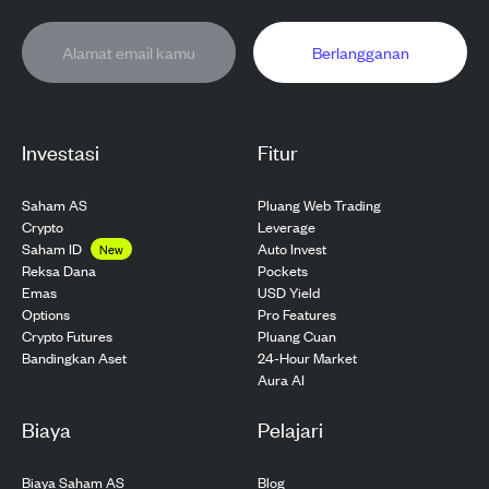
Berlangganan
Investasi
Fitur
Saham AS
Pluang Web Trading
Crypto
Leverage
Saham ID
Auto Invest
New
Pockets
Reksa Dana
USD Yield
Emas
Pro Features
Options
Pluang Cuan
Crypto Futures
24-Hour Market
Bandingkan Aset
Aura AI
Biaya
Pelajari
Biaya Saham AS
Blog