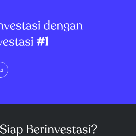
. Penjualan
valuasinya menarik
0%, dengan
dibandingkan...
nvestasi dengan
vestasi
#1
ad
Siap Berinvestasi?