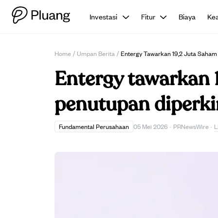
Investasi
Fitur
Biaya
Ke
Home
/
Umpan Berita
/
Entergy Tawarkan 19,2 Juta Saham
Entergy tawarkan 1
penutupan diperki
L
Fundamental Perusahaan
05 Mei 2026
·
PRNewsWire
·