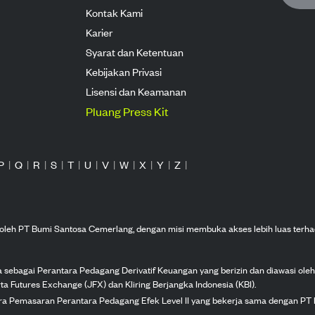
Kontak Kami
Karier
Syarat dan Ketentuan
Kebijakan Privasi
Lisensi dan Keamanan
Pluang Press Kit
P
|
Q
|
R
|
S
|
T
|
U
|
V
|
W
|
X
|
Y
|
Z
|
n oleh PT Bumi Santosa Cemerlang, dengan misi membuka akses lebih luas terha
ka sebagai Perantara Pedagang Derivatif Keuangan yang berizin dan diawasi ole
ta Futures Exchange (JFX) dan Kliring Berjangka Indonesia (KBI).
tra Pemasaran Perantara Pedagang Efek Level II yang bekerja sama dengan PT 