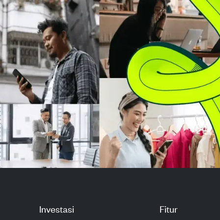
keabsahan perjanjian...
menyesatkan t
eksposurnya ter
Investasi
Fitur