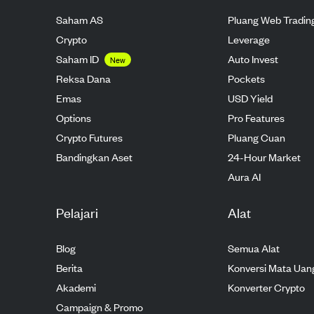
Saham AS
Pluang Web Tradin
Crypto
Leverage
Saham ID
Auto Invest
New
Reksa Dana
Pockets
Emas
USD Yield
Options
Pro Features
Crypto Futures
Pluang Cuan
Bandingkan Aset
24-Hour Market
Aura AI
Pelajari
Alat
Blog
Semua Alat
Berita
Konversi Mata Uan
Akademi
Konverter Crypto
Campaign & Promo