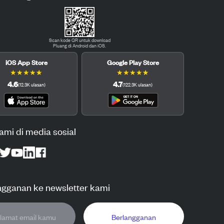
Scan kode QR untuk download
Pluang di Android dan iOS.
iOS App Store
Google Play Store
★
★
★
★
★
★
★
★
★
★
4.6
4.7
(
12.3K
ulasan
)
(
122.3K
ulasan
)
kami di media sosial
ngganan ke newsletter kami
Berlangganan