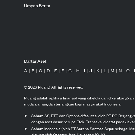
Umpan Berita
Daftar Aset
A
|
B
|
C
|
D
|
E
|
F
|
G
|
H
|
I
|
J
|
K
|
L
|
M
|
N
|
O
|
©
2026
Pluang. All rights reserved.
Pluang adalah aplikasi finansial yang dikelola dan dikembangka
mudah, aman, dan terjangkau bagi masyarakat Indonesia.
Saham AS, ETF, dan Options difasilitasi oleh PT PG Berjang
dengan aset dasar berupa Efek. Transaksi dicatat pada Jakar
Saham Indonesia (oleh PT Sarana Santosa Sejati sebagai Mi
diawasi oleh Otoritas Jasa Keuangan (OJK).