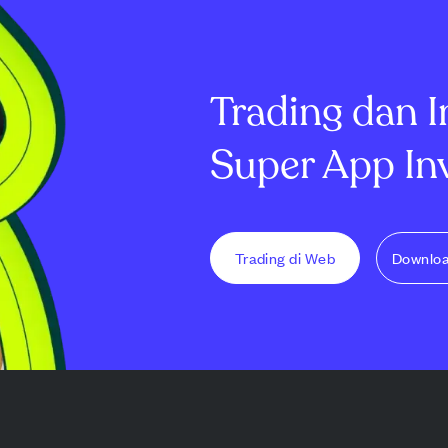
masi hingga
memperkuat keuangan
Namun, penda
ertulis seb...
dengan menjual aset
$8,72 miliar g
tambang, mengharapkan
perkiraan $9,25
pemasukan tuna...
Trading dan I
Super App In
Trading di Web
Downlo