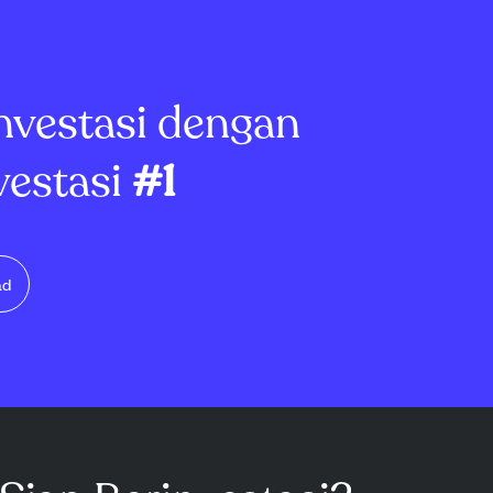
patan sebesar
Tahoe dengan desain mewah
agal memenuhi
satu lantai, 2-3 kama...
 mil...
nvestasi dengan
vestasi
#1
ad