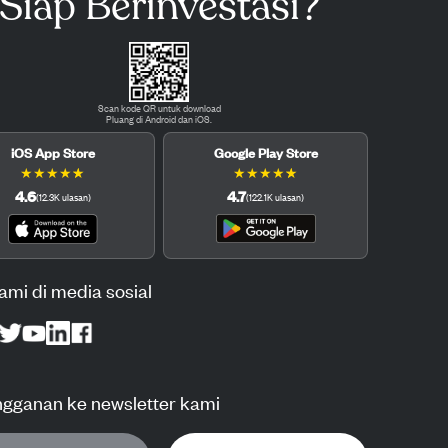
Siap Berinvestasi?
Scan kode QR untuk download
Pluang di Android dan iOS.
iOS App Store
Google Play Store
★
★
★
★
★
★
★
★
★
★
4.6
4.7
(
12.3K
ulasan
)
(
122.1K
ulasan
)
kami di media sosial
ngganan ke newsletter kami