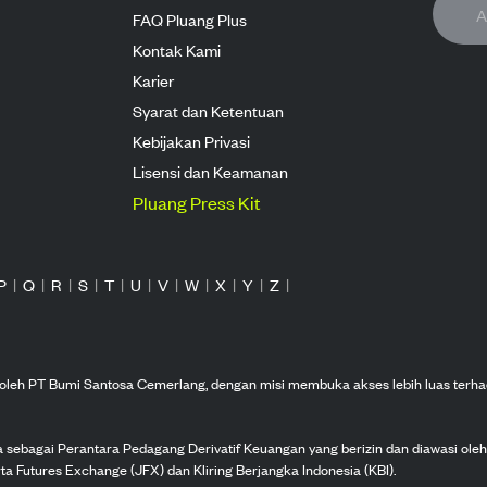
FAQ Pluang Plus
Kontak Kami
Karier
Syarat dan Ketentuan
Kebijakan Privasi
Lisensi dan Keamanan
Pluang Press Kit
P
|
Q
|
R
|
S
|
T
|
U
|
V
|
W
|
X
|
Y
|
Z
|
n oleh PT Bumi Santosa Cemerlang, dengan misi membuka akses lebih luas terha
ka sebagai Perantara Pedagang Derivatif Keuangan yang berizin dan diawasi ole
ta Futures Exchange (JFX) dan Kliring Berjangka Indonesia (KBI).