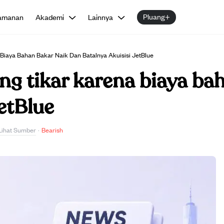
Pluang+
amanan
Akademi
Lainnya
a Biaya Bahan Bakar Naik Dan Batalnya Akuisisi JetBlue
lung tikar karena biaya b
JetBlue
Lihat Sumber
·
Bearish