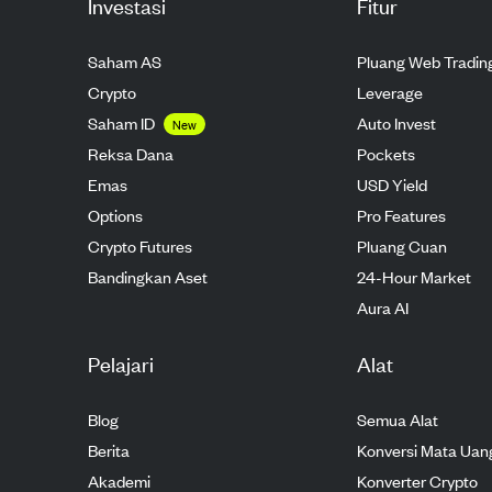
Investasi
Fitur
Saham AS
Pluang Web Tradin
Crypto
Leverage
Saham ID
Auto Invest
New
Reksa Dana
Pockets
Emas
USD Yield
Options
Pro Features
Crypto Futures
Pluang Cuan
Bandingkan Aset
24-Hour Market
Aura AI
Pelajari
Alat
Blog
Semua Alat
Berita
Konversi Mata Uan
Akademi
Konverter Crypto