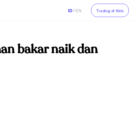
|
ID
EN
Trading di Web
ahan bakar naik dan