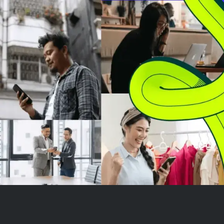
menunjukkan kesehatan
melampaui esti
keuangan yang solid dengan
75%. Penjualan t
peningkatan...