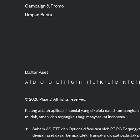
Campaign & Promo
Umpan Berita
Daftar Aset
A
|
B
|
C
|
D
|
E
|
F
|
G
|
H
|
I
|
J
|
K
|
L
|
M
|
N
|
O
|
©
2026
Pluang. All rights reserved.
Pluang adalah aplikasi finansial yang dikelola dan dikembangka
mudah, aman, dan terjangkau bagi masyarakat Indonesia.
Saham AS, ETF, dan Options difasilitasi oleh PT PG Berjang
dengan aset dasar berupa Efek. Transaksi dicatat pada Jakar