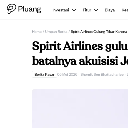
Investasi
Fitur
Biaya
Ke
Home
/
Umpan Berita
/
Spirit Airlines Gulung Tikar Karen
Spirit Airlines gu
batalnya akuisisi 
Berita Pasar
05 Mei 2026
·
Shomik Sen Bhattacharjee
·