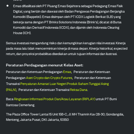
Emas difasilitasi oleh PT Pluang Emas Sejahtera sebagai Pedagang Emas Fisik
Digital, yang berizin dan diawasi oleh Badan Pengawas Perdagangan Berjangka
Komoditi (Bappebti). Emas disimpan oleh PT ICDX Logistik Berikat (ILB) yang
bekerja sama dengan PT Brinks Solutions Indonesia (Brink's), dicatat di Bursa
Komoditi dan Derivatif Indonesia (ICDX), dan dijamin oleh Indonesia Clearing
House (ICH).
Semua investasi mengandung risiko dan kemungkinan kerugian nilai investasi. Kinerja
pada masa lalu tidak mencerminkan kinerja di masa depan. Kinerja historikal, expected
return, dan proyeksi probabilitas disediakan untuk tujuan informasi dan ilustrasi.
Peraturan Perdagangan menurut Kelas Aset:
Peraturan dan Ketentuan Perdagangan
Emas
,
Peraturan dan Ketentuan
Perdagangan
Aset Crypto dan Crypto Futures
,
Peraturan dan Ketentuan
Transaksi
Penyaluran Amanat Luar Negeri Produk Saham Tunggal Asing
(PALN)
,
Peraturan dan Ketentuan Transaksi
Reksa Dana
.
Baca
Ringkasan Informasi Produk Dan/Atau Layanan (RIPLAY)
untuk PT Bumi
Santosa Cemerlang.
The Plaza Office Tower Lantai 15 Unit 15B-C, Jl. MH Thamrin Kav 28-30, Gondangdia,
Menteng, Jakarta Pusat, DKI Jakarta, 10350