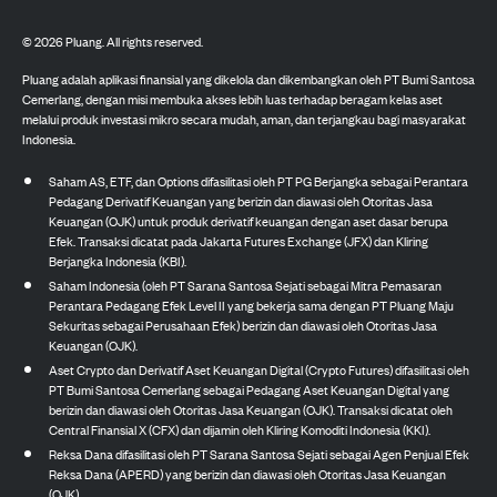
©
2026
Pluang. All rights reserved.
Pluang adalah aplikasi finansial yang dikelola dan dikembangkan oleh PT Bumi Santosa
Cemerlang, dengan misi membuka akses lebih luas terhadap beragam kelas aset
melalui produk investasi mikro secara mudah, aman, dan terjangkau bagi masyarakat
Indonesia.
Saham AS, ETF, dan Options difasilitasi oleh PT PG Berjangka sebagai Perantara
Pedagang Derivatif Keuangan yang berizin dan diawasi oleh Otoritas Jasa
Keuangan (OJK) untuk produk derivatif keuangan dengan aset dasar berupa
Efek. Transaksi dicatat pada Jakarta Futures Exchange (JFX) dan Kliring
Berjangka Indonesia (KBI).
Saham Indonesia (oleh PT Sarana Santosa Sejati sebagai Mitra Pemasaran
Perantara Pedagang Efek Level II yang bekerja sama dengan PT Pluang Maju
Sekuritas sebagai Perusahaan Efek) berizin dan diawasi oleh Otoritas Jasa
Keuangan (OJK).
Aset Crypto dan Derivatif Aset Keuangan Digital (Crypto Futures) difasilitasi oleh
PT Bumi Santosa Cemerlang sebagai Pedagang Aset Keuangan Digital yang
berizin dan diawasi oleh Otoritas Jasa Keuangan (OJK). Transaksi dicatat oleh
Central Finansial X (CFX) dan dijamin oleh Kliring Komoditi Indonesia (KKI).
Reksa Dana difasilitasi oleh PT Sarana Santosa Sejati sebagai Agen Penjual Efek
Reksa Dana (APERD) yang berizin dan diawasi oleh Otoritas Jasa Keuangan
(OJK).