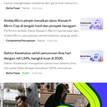
namun menghadapi resistensi dari garis tren menurun,
sementara Brent terus pulih di atas EMA 50-periode dan
Berita Pasar
Netral
·
4 jam lalu
mendekati EMA 100, menandakan potensi momentum
bullish. Persediaan minyak mentah AS naik tak t...
Ambiq Micro pimpin kenaikan dana Wasatch
Micro Cap di tengah hasil dan prospek beragam
Performa terbaik Dana Wasatch Micro Cap berasal dari
Ambiq Micro, perusahaan semikonduktor yang go public
Juli 2025, mendorong pengembalian kuat. Saham
Fundamental Perusahaan
Netral
·
4 jam lalu
Suncrete juga naik setelah pertumbuhan pendapatan
kuartal pertama yang solid. Namun, TriSalus meng...
Sektor Kesehatan akhiri penurunan lima hari
dengan reli 1,34%, bangkit kuat di 2026.
Sektor Kesehatan mengakhiri penurunan selama lima
hari pada Rabu dengan kenaikan 1,34%, menyamai
penurunan terpanjangnya di 2026. Meski sempat turun
Berita Pasar
Bullish
·
4 jam lalu
dari rekor tertinggi 28 Juli, sektor ini tetap bertahan di
atas rata-rata pergerakan 50 hari dan kemb...