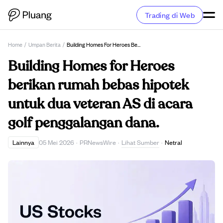
Trading di Web
Home
/
Umpan Berita
/
Building Homes For Heroes Berikan Rumah Bebas Hipotek Untuk Dua Veteran AS Di Acara Golf Penggalangan Dana.
Building Homes for Heroes
berikan rumah bebas hipotek
untuk dua veteran AS di acara
golf penggalangan dana.
Lihat Sumber
Lainnya
05 Mei 2026
·
PRNewsWire
·
·
Netral