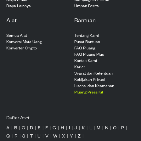
Biaya Lainnya
Umpan Berita
Alat
Bantuan
Semua Alat
Tentang Kami
Konversi Mata Uang
Pusat Bantuan
Konverter Crypto
FAQ Pluang
FAQ Pluang Plus
Kontak Kami
Karier
Syarat dan Ketentuan
Kebijakan Privasi
Lisensi dan Keamanan
Pluang Press Kit
Daftar Aset
A
|
B
|
C
|
D
|
E
|
F
|
G
|
H
|
I
|
J
|
K
|
L
|
M
|
N
|
O
|
P
|
Q
|
R
|
S
|
T
|
U
|
V
|
W
|
X
|
Y
|
Z
|