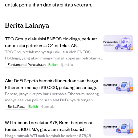
untuk pemulihan dan stabilitas veteran.
Berita Lainnya
TPC Group diakuisisi ENEOS Holdings, perkuat
rantai nilai petrokimia C4 di Teluk AS.
TPC Group telah menyetujui akuisisi oleh ENEOS
Holdings, yang akan mengambil alih operasi petrokimia
dan terminalnya di Texas dan Louisiana. Akuisisi ini
Fundamental Perusahaan
Bullish
·
1 jam lalu
bertujuan memperkuat posisi ENEOS dalam rantai nilai
petrokimia C4 dan mendukung investasi berke...
Alat DeFi Pepeto hampir diluncurkan saat harga
Ethereum menuju $10.000, peluang besar bagi
investor awal.
Pepeto, proyek kripto baru berbasis Ethereum, sedang
menyelesaikan peluncuran alat DeFi-nya di tengah
prediksi harga Ethereum yang bullish hingga $10.000
Berita Pasar
Bullish
·
4 jam lalu
tahun ini. Meski potensi kenaikan harga Ethereum
terbatas sekitar 6x karena kapitalisasi pasar b...
WTI rebound di sekitar $78, Brent berpotensi
tembus 100 EMA, gas alam masih bearish.
Harga minyak WTI naik kembali ke sekitar $78,48