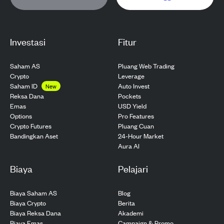
Investasi
Fitur
Saham AS
Pluang Web Trading
Crypto
Leverage
Saham ID
Auto Invest
New
Pockets
Reksa Dana
USD Yield
Emas
Pro Features
Options
Pluang Cuan
Crypto Futures
24-Hour Market
Bandingkan Aset
Aura AI
Biaya
Pelajari
Biaya Saham AS
Blog
Biaya Crypto
Berita
Biaya Reksa Dana
Akademi
Biaya Emas
Campaign & Promo