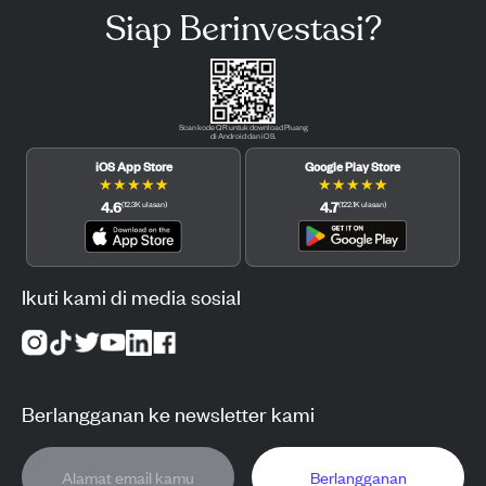
Siap Berinvestasi?
Scan kode QR untuk download Pluang
di Android dan iOS.
iOS App Store
Google Play Store
★
★
★
★
★
★
★
★
★
★
4.6
4.7
(
12.3K
ulasan
)
(
122.1K
ulasan
)
Ikuti kami di media sosial
Berlangganan ke newsletter kami
Berlangganan