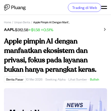
Trading di Web
Home
/
Umpan Berita
/
Apple Pimpin AI Dengan Manfaatkan Ekosistem Dan Privasi, Fokus Pada Layanan Bukan Hanya Perangkat Keras.
AAPL
$312.58
+$1.58
+0.51%
Apple pimpin AI dengan
manfaatkan ekosistem dan
privasi, fokus pada layanan
bukan hanya perangkat keras.
Lihat Sumber
Berita Pasar
10 Mei 2026
·
Seeking Alpha
·
·
Bullish