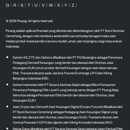
Q
|
R
|
S
|
T
|
U
|
V
|
W
|
X
|
Y
|
Z
|
©
2026
Pluang. All rights reserved.
Pluang adalah aplikasi finansial yang dikelola dan dikembangkan oleh PT Bumi Santosa
Cemerlang, dengan misi membuka akses lebih luas terhadap beragam kelas aset
melalui produk investasi mikro secara mudah, aman, dan terjangkau bagi masyarakat
Indonesia.
Saham AS, ETF, dan Options difasilitasi oleh PT PG Berjangka sebagai Perantara
Pedagang Derivatif Keuangan yang berizin dan diawasi oleh Otoritas Jasa
Keuangan (OJK) untuk produk derivatif keuangan dengan aset dasar berupa
Efek. Transaksi dicatat pada Jakarta Futures Exchange (JFX) dan Kliring
Berjangka Indonesia (KBI).
Saham Indonesia (oleh PT Sarana Santosa Sejati sebagai Mitra Pemasaran
Perantara Pedagang Efek Level II yang bekerja sama dengan PT Pluang Maju
Sekuritas sebagai Perusahaan Efek) berizin dan diawasi oleh Otoritas Jasa
Keuangan (OJK).
Aset Crypto dan Derivatif Aset Keuangan Digital (Crypto Futures) difasilitasi oleh
PT Bumi Santosa Cemerlang sebagai Pedagang Aset Keuangan Digital yang
berizin dan diawasi oleh Otoritas Jasa Keuangan (OJK). Transaksi dicatat oleh
Central Finansial X (CFX) dan dijamin oleh Kliring Komoditi Indonesia (KKI).
Reksa Dana difasilitasi oleh PT Sarana Santosa Sejati sebagai Agen Penjual Efek