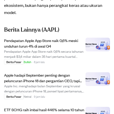
ekosistem, bukan hanya perangkat keras atau ukuran
model.
Berita Lainnya
(AAPL)
Pendapatan Apple App Store naik 0,6% meski
unduhan turun 4% di awal Q4
Pendapatan Apple App Store naik 0,6% secara tahunan
menjadi $3,4 miliar dalam 35 hari pertama kuartal
keempat fiskal, meski total unduhan turun 4% menjadi
Berita Pasar
Bullish
·
8 jam lalu
3,3 miliar. Pendapatan per unduhan naik 4,7% menjadi
$1,02, menunjukkan monetisasi yang lebih k...
Apple hadapi September penting dengan
peluncuran iPhone 18 dan pergantian CEO, tapi
prospek pertumbuhan saham terbatas.
Apple Inc. menghadapi bulan September yang krusial
dengan peluncuran iPhone 18, ponsel lipat pertamanya,
pembaruan Siri, dan pergantian CEO. Meski ada
Berita Pasar
Netral
·
9 jam lalu
pencapaian produk dan kepemimpinan ini, saham Apple
diperdagangkan di atas nilai wajarnya dengan po...
ETF SCHG raih imbal hasil 446% selama 10 tahun