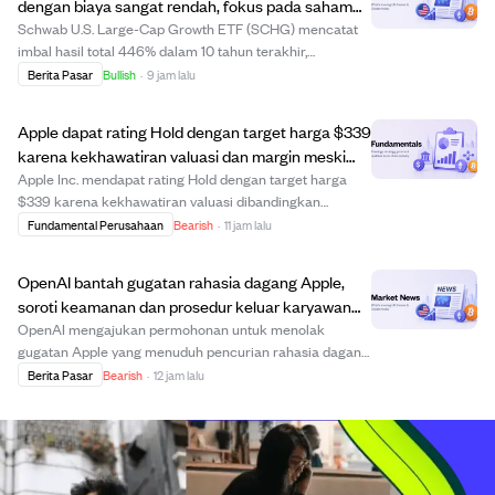
dengan biaya sangat rendah, fokus pada saham
pertumbuhan besar AS.
Schwab U.S. Large-Cap Growth ETF (SCHG) mencatat
imbal hasil total 446% dalam 10 tahun terakhir,
melampaui ETF S&P 500 yang 316%, berkat fokus pada
Berita Pasar
Bullish
·
9 jam lalu
saham pertumbuhan besar AS seperti Apple dan
NVIDIA. Rasio biaya sangat rendah sekitar 0,04%
Apple dapat rating Hold dengan target harga $339
membuat i...
karena kekhawatiran valuasi dan margin meski
hasil Q3 kuat.
Apple Inc. mendapat rating Hold dengan target harga
$339 karena kekhawatiran valuasi dibandingkan
perusahaan besar lain. Meskipun Apple mencatat hasil
Fundamental Perusahaan
Bearish
·
11 jam lalu
kuartal ketiga yang kuat dan pertumbuhan layanan yang
solid, valuasi tinggi tidak didukung oleh per...
OpenAI bantah gugatan rahasia dagang Apple,
soroti keamanan dan prosedur keluar karyawan
Apple yang buruk.
OpenAI mengajukan permohonan untuk menolak
gugatan Apple yang menuduh pencurian rahasia dagang,
dengan alasan keamanan dan prosedur keluar karyawan
Berita Pasar
Bearish
·
12 jam lalu
Apple yang lemah melemahkan klaim tersebut. OpenAI
menyoroti bahwa Apple mengizinkan penggunaan akun
i...