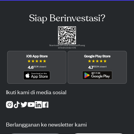
Siap Berinvestasi?
Scan kode QR untuk download Pluang
di Android dan iOS.
iOS App Store
Google Play Store
★
★
★
★
★
★
★
★
★
★
4.6
4.7
(
12.3K
ulasan
)
(
122.1K
ulasan
)
Ikuti kami di media sosial
Berlangganan ke newsletter kami