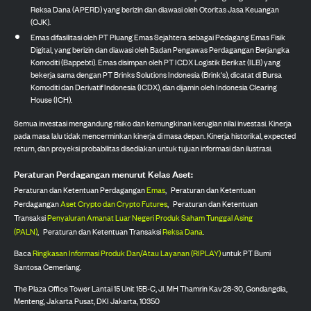
Reksa Dana (APERD) yang berizin dan diawasi oleh Otoritas Jasa Keuangan
(OJK).
Emas difasilitasi oleh PT Pluang Emas Sejahtera sebagai Pedagang Emas Fisik
Digital, yang berizin dan diawasi oleh Badan Pengawas Perdagangan Berjangka
Komoditi (Bappebti). Emas disimpan oleh PT ICDX Logistik Berikat (ILB) yang
bekerja sama dengan PT Brinks Solutions Indonesia (Brink's), dicatat di Bursa
Komoditi dan Derivatif Indonesia (ICDX), dan dijamin oleh Indonesia Clearing
House (ICH).
Semua investasi mengandung risiko dan kemungkinan kerugian nilai investasi. Kinerja
pada masa lalu tidak mencerminkan kinerja di masa depan. Kinerja historikal, expected
return, dan proyeksi probabilitas disediakan untuk tujuan informasi dan ilustrasi.
Peraturan Perdagangan menurut Kelas Aset:
Peraturan dan Ketentuan Perdagangan
Emas
,
Peraturan dan Ketentuan
Perdagangan
Aset Crypto dan Crypto Futures
,
Peraturan dan Ketentuan
Transaksi
Penyaluran Amanat Luar Negeri Produk Saham Tunggal Asing
(PALN)
,
Peraturan dan Ketentuan Transaksi
Reksa Dana
.
Baca
Ringkasan Informasi Produk Dan/Atau Layanan (RIPLAY)
untuk PT Bumi
Santosa Cemerlang.
The Plaza Office Tower Lantai 15 Unit 15B-C, Jl. MH Thamrin Kav 28-30, Gondangdia,
Menteng, Jakarta Pusat, DKI Jakarta, 10350