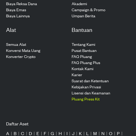
Biaya Reksa Dana
Akademi
Biaya Emas
Campaign & Promo
Biaya Lainnya
Umpan Berita
Alat
Bantuan
Semua Alat
Tentang Kami
Konversi Mata Uang
Pusat Bantuan
Konverter Crypto
FAQ Pluang
FAQ Pluang Plus
Kontak Kami
Karier
Syarat dan Ketentuan
Kebijakan Privasi
Lisensi dan Keamanan
Pluang Press Kit
Daftar Aset
A
|
B
|
C
|
D
|
E
|
F
|
G
|
H
|
I
|
J
|
K
|
L
|
M
|
N
|
O
|
P
|