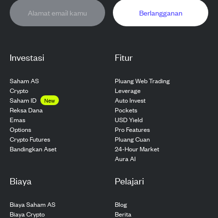
Berlangganan
Investasi
Fitur
Saham AS
Pluang Web Trading
Crypto
Leverage
Saham ID
Auto Invest
New
Pockets
Reksa Dana
USD Yield
Emas
Pro Features
Options
Pluang Cuan
Crypto Futures
24-Hour Market
Bandingkan Aset
Aura AI
Biaya
Pelajari
Biaya Saham AS
Blog
Biaya Crypto
Berita