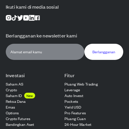
Ikuti kami di media sosial
Berlangganan ke newsletter kami
Berlangganan
Investasi
Fitur
Saham AS
Pluang Web Trading
Crypto
Leverage
Saham ID
Auto Invest
New
Reksa Dana
Pockets
Emas
Yield USD
Options
Pro Features
Crypto Futures
Pluang Cuan
Bandingkan Aset
24-Hour Market