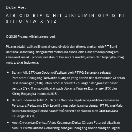
Daftar Aset
A
B
C
D
E
F
G
H
I
J
K
L
M
N
O
P
Q
R
|
|
|
|
|
|
|
|
|
|
|
|
|
|
|
|
|
|
S
T
U
V
W
X
Y
Z
|
|
|
|
|
|
|
©
2026
Pluang. All rights reserved.
Pluang adalah aplikasi finansial yang dikelola dan dikembangkan oleh PT Bumi
Santosa Cemerlang, dengan misi membuka akses lebih luas terhadap beragam
kelas aset melalui produk investasi mikro secara mudah, aman, dan terjangkau bagi
masyarakat Indonesia.
Saham AS, ETF, dan Options difasilitasi oleh PT PG Berjangka sebagai
Perantara Pedagang Derivatif Keuangan yang berizin dan diawasi oleh Otoritas
Jasa Keuangan (OJK) untuk produk derivatif keuangan dengan aset dasar
berupa Efek. Transaksi dicatat pada Jakarta Futures Exchange (JFX) dan
Kliring Berjangka Indonesia (KBI).
Saham Indonesia (oleh PT Sarana Santosa Sejati sebagai Mitra Pemasaran
Perantara Pedagang Efek Level II yang bekerja sama dengan PT Pluang Maju
Sekuritas sebagai Perusahaan Efek) berizin dan diawasi oleh Otoritas Jasa
Keuangan (OJK).
Aset Crypto dan Derivatif Aset Keuangan Digital (Crypto Futures) difasilitasi
oleh PT Bumi Santosa Cemerlang sebagai Pedagang Aset Keuangan Digital