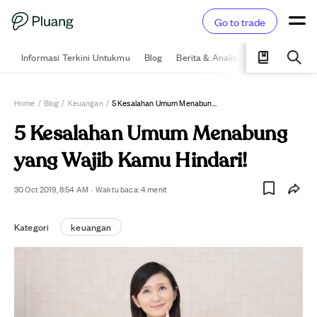
Go to trade
Informasi Terkini Untukmu
Blog
Berita & Analisis
Pelajari
Ka
Home
/
Blog
/
Keuangan
/
5 Kesalahan Umum Menabung Yang Wajib Kamu Hindari!
5 Kesalahan Umum Menabung
yang Wajib Kamu Hindari!
30 Oct 2019, 8:54 AM
·
Waktu baca:
4
menit
Kategori
keuangan