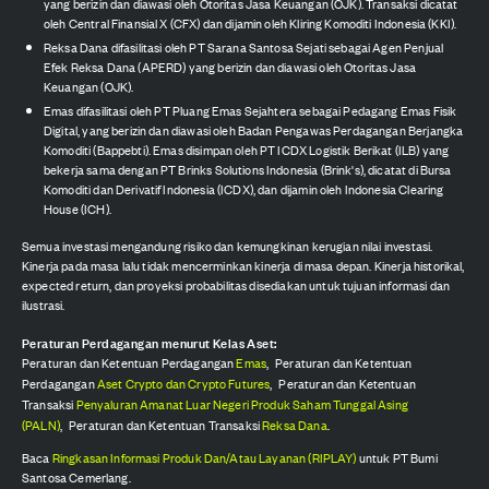
yang berizin dan diawasi oleh Otoritas Jasa Keuangan (OJK). Transaksi dicatat
oleh Central Finansial X (CFX) dan dijamin oleh Kliring Komoditi Indonesia (KKI).
Reksa Dana difasilitasi oleh PT Sarana Santosa Sejati sebagai Agen Penjual
Efek Reksa Dana (APERD) yang berizin dan diawasi oleh Otoritas Jasa
Keuangan (OJK).
Emas difasilitasi oleh PT Pluang Emas Sejahtera sebagai Pedagang Emas Fisik
Digital, yang berizin dan diawasi oleh Badan Pengawas Perdagangan Berjangka
Komoditi (Bappebti). Emas disimpan oleh PT ICDX Logistik Berikat (ILB) yang
bekerja sama dengan PT Brinks Solutions Indonesia (Brink's), dicatat di Bursa
Komoditi dan Derivatif Indonesia (ICDX), dan dijamin oleh Indonesia Clearing
House (ICH).
Semua investasi mengandung risiko dan kemungkinan kerugian nilai investasi.
Kinerja pada masa lalu tidak mencerminkan kinerja di masa depan. Kinerja historikal,
expected return, dan proyeksi probabilitas disediakan untuk tujuan informasi dan
ilustrasi.
Peraturan Perdagangan menurut Kelas Aset:
Peraturan dan Ketentuan Perdagangan
Emas
,
Peraturan dan Ketentuan
Perdagangan
Aset Crypto dan Crypto Futures
,
Peraturan dan Ketentuan
Transaksi
Penyaluran Amanat Luar Negeri Produk Saham Tunggal Asing
(PALN)
,
Peraturan dan Ketentuan Transaksi
Reksa Dana
.
Baca
Ringkasan Informasi Produk Dan/Atau Layanan (RIPLAY)
untuk PT Bumi
Santosa Cemerlang.