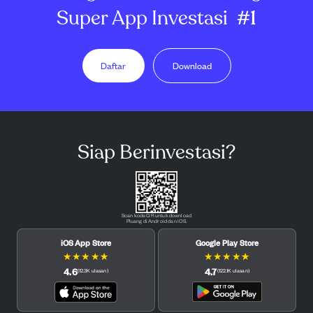
Super App Investasi
#1
Daftar
Download
Siap Berinvestasi?
Scan kode QR untuk download
Pluang di Android dan iOS.
iOS App Store
Google Play Store
★
★
★
★
★
★
★
★
★
★
4.6
4.7
(
12.3K
ulasan
)
(
122.1K
ulasan
)