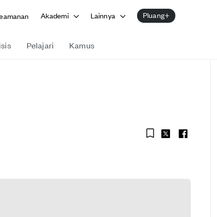
Pluang+
Akademi
Lainnya
eamanan
isis
Pelajari
Kamus