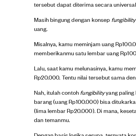
tersebut dapat diterima secara universal
Masih bingung dengan konsep
fungibility
uang.
Misalnya, kamu meminjam uang Rp100.
memberikanmu satu lembar uang Rp100
Lalu, saat kamu melunasinya, kamu me
Rp20.000. Tentu nilai tersebut sama d
Nah, itulah contoh
fungibility
yang paling 
barang (uang Rp100.000) bisa ditukarka
(lima lembar Rp20.000). Di mana, keset
dan temanmu.
Dengan basis logika serupa, ternyata k