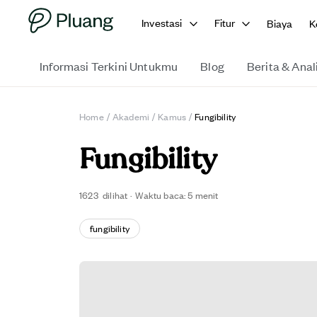
Investasi
Fitur
Biaya
K
Informasi Terkini Untukmu
Blog
Berita & Anal
Home
/
Akademi
/
Kamus
/
Fungibility
Fungibility
1623
dilihat
·
Waktu baca:
5
menit
fungibility