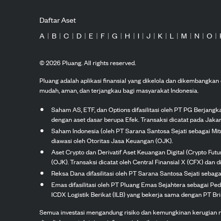
Daftar Aset
A
|
B
|
C
|
D
|
E
|
F
|
G
|
H
|
I
|
J
|
K
|
L
|
M
|
N
|
O
|
©
2026
Pluang. All rights reserved.
Pluang adalah aplikasi finansial yang dikelola dan dikembangka
mudah, aman, dan terjangkau bagi masyarakat Indonesia.
Saham AS, ETF, dan Options difasilitasi oleh PT PG Berjang
dengan aset dasar berupa Efek. Transaksi dicatat pada Jakar
Saham Indonesia (oleh PT Sarana Santosa Sejati sebagai Mi
diawasi oleh Otoritas Jasa Keuangan (OJK).
Aset Crypto dan Derivatif Aset Keuangan Digital (Crypto Fut
(OJK). Transaksi dicatat oleh Central Finansial X (CFX) dan di
Reksa Dana difasilitasi oleh PT Sarana Santosa Sejati seba
Emas difasilitasi oleh PT Pluang Emas Sejahtera sebagai Pe
ICDX Logistik Berikat (ILB) yang bekerja sama dengan PT Brink
Semua investasi mengandung risiko dan kemungkinan kerugian nilai