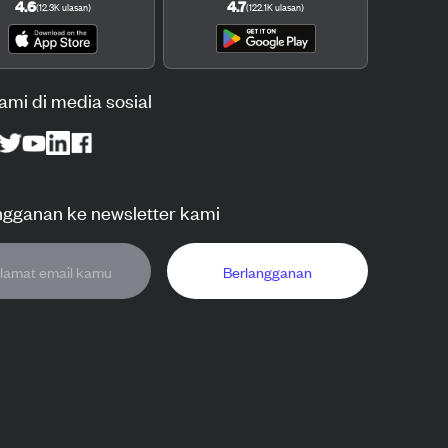
4.6
4.7
(
12.3K
ulasan
)
(
122.1K
ulasan
)
kami di media sosial
ngganan ke newsletter kami
Berlangganan