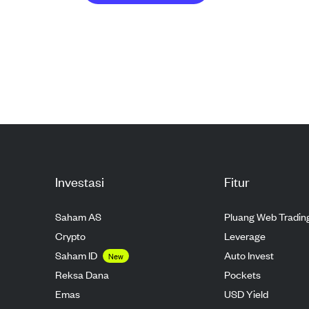
Investasi
Fitur
Saham AS
Pluang Web Tradin
Crypto
Leverage
Saham ID
Auto Invest
New
Reksa Dana
Pockets
Emas
USD Yield