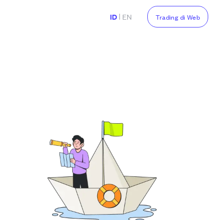
|
ID
EN
Trading di Web