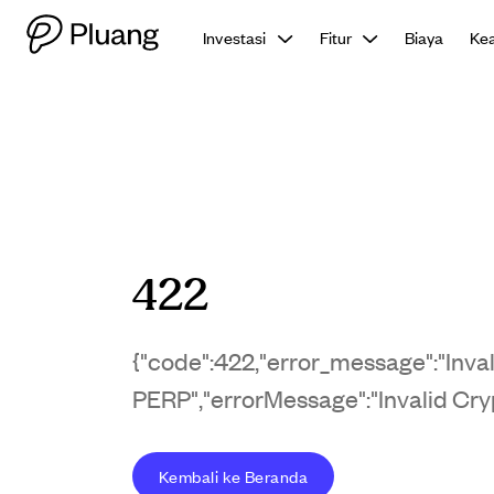
Investasi
Fitur
Biaya
Ke
422
{"code":422,"error_message":"Inv
PERP","errorMessage":"Invalid C
Kembali ke Beranda