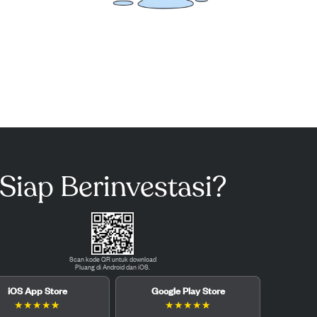
Siap Berinvestasi?
Scan kode QR untuk download
Pluang di Android dan iOS.
iOS App Store
Google Play Store
★
★
★
★
★
★
★
★
★
★