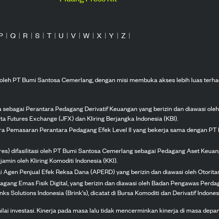
P
|
Q
|
R
|
S
|
T
|
U
|
V
|
W
|
X
|
Y
|
Z
|
n oleh PT Bumi Santosa Cemerlang, dengan misi membuka akses lebih luas terha
ka sebagai Perantara Pedagang Derivatif Keuangan yang berizin dan diawasi ole
ta Futures Exchange (JFX) dan Kliring Berjangka Indonesia (KBI).
tra Pemasaran Perantara Pedagang Efek Level II yang bekerja sama dengan PT 
ures) difasilitasi oleh PT Bumi Santosa Cemerlang sebagai Pedagang Aset Keuan
jamin oleh Kliring Komoditi Indonesia (KKI).
gai Agen Penjual Efek Reksa Dana (APERD) yang berizin dan diawasi oleh Otorit
dagang Emas Fisik Digital, yang berizin dan diawasi oleh Badan Pengawas Perd
s Solutions Indonesia (Brink's), dicatat di Bursa Komoditi dan Derivatif Indones
 investasi. Kinerja pada masa lalu tidak mencerminkan kinerja di masa depan. K