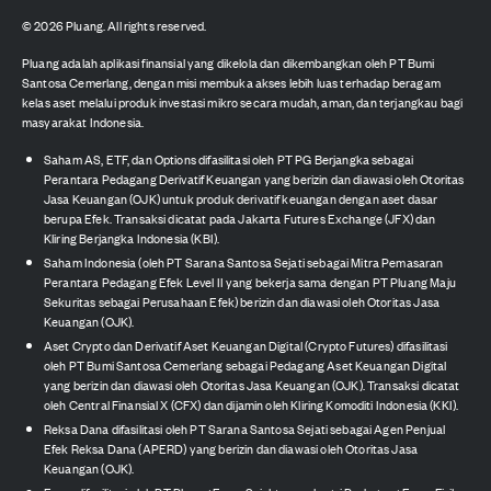
©
2026
Pluang. All rights reserved.
Pluang adalah aplikasi finansial yang dikelola dan dikembangkan oleh PT Bumi
Santosa Cemerlang, dengan misi membuka akses lebih luas terhadap beragam
kelas aset melalui produk investasi mikro secara mudah, aman, dan terjangkau bagi
masyarakat Indonesia.
Saham AS, ETF, dan Options difasilitasi oleh PT PG Berjangka sebagai
Perantara Pedagang Derivatif Keuangan yang berizin dan diawasi oleh Otoritas
Jasa Keuangan (OJK) untuk produk derivatif keuangan dengan aset dasar
berupa Efek. Transaksi dicatat pada Jakarta Futures Exchange (JFX) dan
Kliring Berjangka Indonesia (KBI).
Saham Indonesia (oleh PT Sarana Santosa Sejati sebagai Mitra Pemasaran
Perantara Pedagang Efek Level II yang bekerja sama dengan PT Pluang Maju
Sekuritas sebagai Perusahaan Efek) berizin dan diawasi oleh Otoritas Jasa
Keuangan (OJK).
Aset Crypto dan Derivatif Aset Keuangan Digital (Crypto Futures) difasilitasi
oleh PT Bumi Santosa Cemerlang sebagai Pedagang Aset Keuangan Digital
yang berizin dan diawasi oleh Otoritas Jasa Keuangan (OJK). Transaksi dicatat
oleh Central Finansial X (CFX) dan dijamin oleh Kliring Komoditi Indonesia (KKI).
Reksa Dana difasilitasi oleh PT Sarana Santosa Sejati sebagai Agen Penjual
Efek Reksa Dana (APERD) yang berizin dan diawasi oleh Otoritas Jasa
Keuangan (OJK).