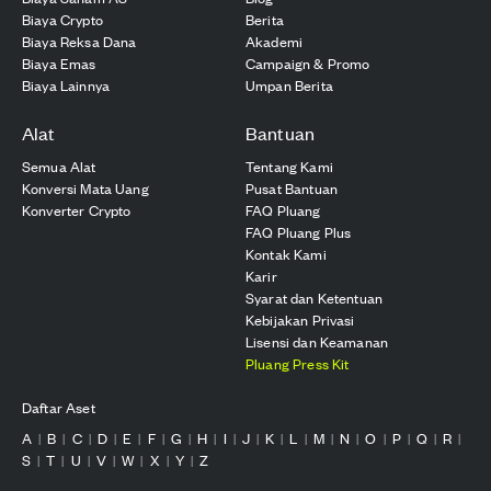
Biaya Crypto
Berita
Biaya Reksa Dana
Akademi
Biaya Emas
Campaign & Promo
Biaya Lainnya
Umpan Berita
Alat
Bantuan
Semua Alat
Tentang Kami
Konversi Mata Uang
Pusat Bantuan
Konverter Crypto
FAQ Pluang
FAQ Pluang Plus
Kontak Kami
Karir
Syarat dan Ketentuan
Kebijakan Privasi
Lisensi dan Keamanan
Pluang Press Kit
Daftar Aset
A
B
C
D
E
F
G
H
I
J
K
L
M
N
O
P
Q
R
|
|
|
|
|
|
|
|
|
|
|
|
|
|
|
|
|
|
S
T
U
V
W
X
Y
Z
|
|
|
|
|
|
|