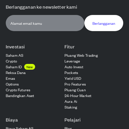
Berlangganan ke newsletter kami
Berlangganan
Investasi
Fitur
Saham AS
Pluang Web Trading
Crypto
Leverage
Saham ID
Auto Invest
New
Reksa Dana
Pockets
Emas
Yield USD
Options
Pro Features
Crypto Futures
Pluang Cuan
Bandingkan Aset
24-Hour Market
Aura Ai
Staking
Biaya
Pelajari
Biaya Saham AS
Blog