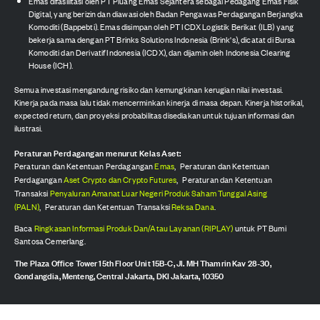
Emas difasilitasi oleh PT Pluang Emas Sejahtera sebagai Pedagang Emas Fisik
Digital, yang berizin dan diawasi oleh Badan Pengawas Perdagangan Berjangka
Komoditi (Bappebti). Emas disimpan oleh PT ICDX Logistik Berikat (ILB) yang
bekerja sama dengan PT Brinks Solutions Indonesia (Brink's), dicatat di Bursa
Komoditi dan Derivatif Indonesia (ICDX), dan dijamin oleh Indonesia Clearing
House (ICH).
Semua investasi mengandung risiko dan kemungkinan kerugian nilai investasi.
Kinerja pada masa lalu tidak mencerminkan kinerja di masa depan. Kinerja historikal,
expected return, dan proyeksi probabilitas disediakan untuk tujuan informasi dan
ilustrasi.
Peraturan Perdagangan menurut Kelas Aset:
Peraturan dan Ketentuan Perdagangan
Emas
,
Peraturan dan Ketentuan
Perdagangan
Aset Crypto dan Crypto Futures
,
Peraturan dan Ketentuan
Transaksi
Penyaluran Amanat Luar Negeri Produk Saham Tunggal Asing
(PALN)
,
Peraturan dan Ketentuan Transaksi
Reksa Dana
.
Baca
Ringkasan Informasi Produk Dan/Atau Layanan (RIPLAY)
untuk PT Bumi
Santosa Cemerlang.
The Plaza Office Tower 15th Floor Unit 15B-C, Jl. MH Thamrin Kav 28-30,
Gondangdia, Menteng, Central Jakarta, DKI Jakarta, 10350