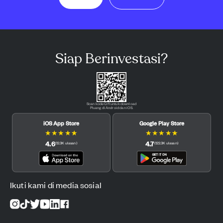
Siap Berinvestasi?
Scan kode QR untuk download
Pluang di Android dan iOS.
iOS App Store
Google Play Store
★
★
★
★
★
★
★
★
★
★
4.6
4.7
(
12.3K
ulasan
)
(
122.3K
ulasan
)
Ikuti kami di media sosial