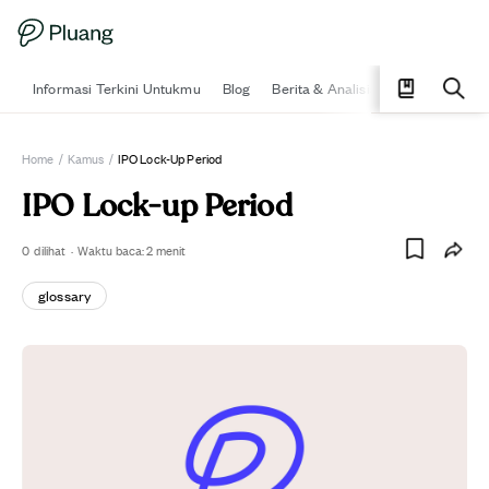
Informasi Terkini Untukmu
Blog
Berita & Analisis
Pelajari
Ka
Home
/
Kamus
/
IPO Lock-Up Period
IPO Lock-up Period
0
dilihat
·
Waktu baca:
2
menit
glossary