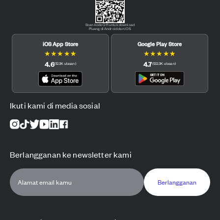
Scan kode QR untuk download
Pluang di Android dan iOS.
iOS App Store
Google Play Store
★
★
★
★
★
★
★
★
★
★
4.6
4.7
(
12.3K
ulasan
)
(
122.3K
ulasan
)
Ikuti kami di media sosial
Berlangganan ke newsletter kami
Berlangganan