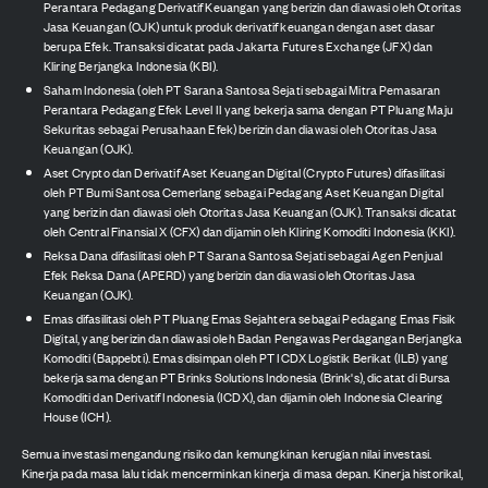
Perantara Pedagang Derivatif Keuangan yang berizin dan diawasi oleh Otoritas
Jasa Keuangan (OJK) untuk produk derivatif keuangan dengan aset dasar
berupa Efek. Transaksi dicatat pada Jakarta Futures Exchange (JFX) dan
Kliring Berjangka Indonesia (KBI).
Saham Indonesia (oleh PT Sarana Santosa Sejati sebagai Mitra Pemasaran
Perantara Pedagang Efek Level II yang bekerja sama dengan PT Pluang Maju
Sekuritas sebagai Perusahaan Efek) berizin dan diawasi oleh Otoritas Jasa
Keuangan (OJK).
Aset Crypto dan Derivatif Aset Keuangan Digital (Crypto Futures) difasilitasi
oleh PT Bumi Santosa Cemerlang sebagai Pedagang Aset Keuangan Digital
yang berizin dan diawasi oleh Otoritas Jasa Keuangan (OJK). Transaksi dicatat
oleh Central Finansial X (CFX) dan dijamin oleh Kliring Komoditi Indonesia (KKI).
Reksa Dana difasilitasi oleh PT Sarana Santosa Sejati sebagai Agen Penjual
Efek Reksa Dana (APERD) yang berizin dan diawasi oleh Otoritas Jasa
Keuangan (OJK).
Emas difasilitasi oleh PT Pluang Emas Sejahtera sebagai Pedagang Emas Fisik
Digital, yang berizin dan diawasi oleh Badan Pengawas Perdagangan Berjangka
Komoditi (Bappebti). Emas disimpan oleh PT ICDX Logistik Berikat (ILB) yang
bekerja sama dengan PT Brinks Solutions Indonesia (Brink's), dicatat di Bursa
Komoditi dan Derivatif Indonesia (ICDX), dan dijamin oleh Indonesia Clearing
House (ICH).
Semua investasi mengandung risiko dan kemungkinan kerugian nilai investasi.
Kinerja pada masa lalu tidak mencerminkan kinerja di masa depan. Kinerja historikal,