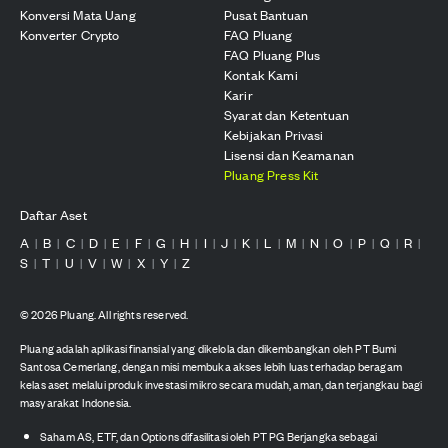
Konversi Mata Uang
Pusat Bantuan
Konverter Crypto
FAQ Pluang
FAQ Pluang Plus
Kontak Kami
Karir
Syarat dan Ketentuan
Kebijakan Privasi
Lisensi dan Keamanan
Pluang Press Kit
Daftar Aset
A
B
C
D
E
F
G
H
I
J
K
L
M
N
O
P
Q
R
|
|
|
|
|
|
|
|
|
|
|
|
|
|
|
|
|
|
S
T
U
V
W
X
Y
Z
|
|
|
|
|
|
|
©
2026
Pluang. All rights reserved.
Pluang adalah aplikasi finansial yang dikelola dan dikembangkan oleh PT Bumi
Santosa Cemerlang, dengan misi membuka akses lebih luas terhadap beragam
kelas aset melalui produk investasi mikro secara mudah, aman, dan terjangkau bagi
masyarakat Indonesia.
Saham AS, ETF, dan Options difasilitasi oleh PT PG Berjangka sebagai