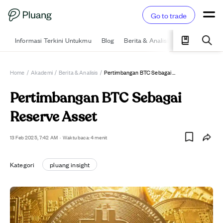
Go to trade
Informasi Terkini Untukmu
Blog
Berita & Analisis
Pelajari
Ka
Home
/
Akademi
/
Berita & Analisis
/
Pertimbangan BTC Sebagai Reserve Asset
Pertimbangan BTC Sebagai
Reserve Asset
13 Feb 2025, 7:42 AM
·
Waktu baca: 4 menit
Kategori
pluang insight