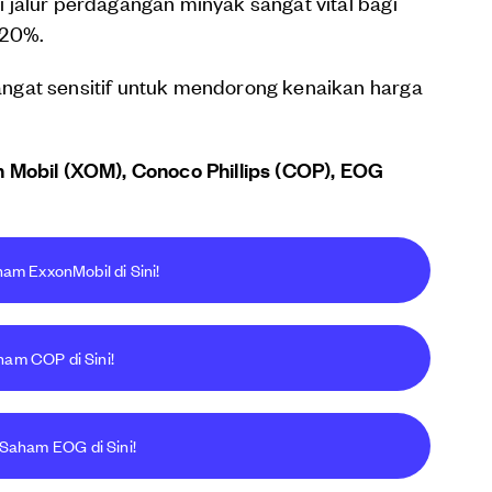
jalur perdagangan minyak sangat vital bagi
~20%.
ngat sensitif untuk mendorong kenaikan harga
 Mobil (XOM), Conoco Phillips (COP), EOG
am ExxonMobil di Sini!
ham COP di Sini!
 Saham EOG di Sini!