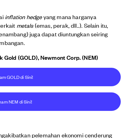
ai
inflation hedge
yang mana harganya
terkait
metals
(emas, perak, dll..). Selain itu,
enambang) juga dapat diuntungkan seiring
tambangan.
ick Gold (GOLD), Newmont Corp. (NEM)
ham GOLD di Sini!
ham NEM di Sini!
ngakibatkan pelemahan ekonomi cenderung