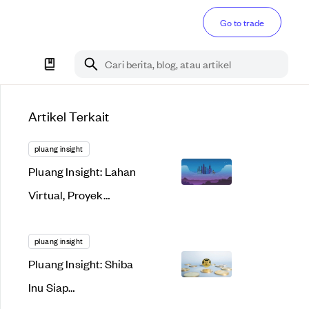
Go to trade
Cari berita, blog, atau artikel
Artikel Terkait
pluang insight
Pluang Insight: Lahan
Virtual, Proyek
Menggiurkan atau
Bakal Gagal Total?
pluang insight
Pluang Insight: Shiba
Inu Siap