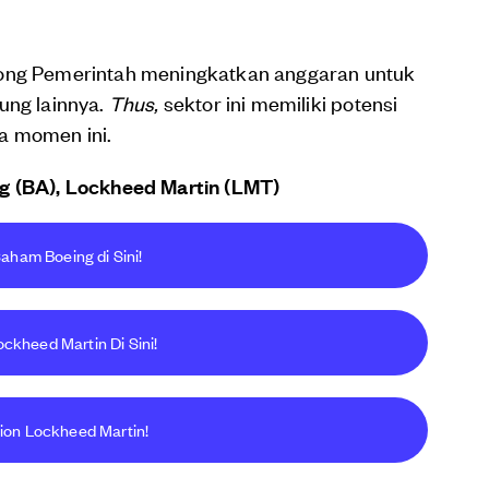
rong Pemerintah meningkatkan anggaran untuk
ung lainnya.
Thus,
sektor ini memiliki potensi
a momen ini.
g (BA), Lockheed Martin (LMT)
aham Boeing di Sini!
ckheed Martin Di Sini!
tion Lockheed Martin!