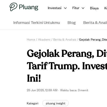
Investasi
Fitur
Biaya
K
Informasi Terkini Untukmu
Blog
Berita & Anal
Home
/
Akademi
/
Berita & Analisis
/
Gejolak Perang, Dite
Gejolak Perang, D
Tarif Trump. Inves
Ini!
25 Jun 2025, 12:59 AM
·
Waktu baca: 3 menit
Kategori
pluang insight