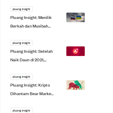
Menggonggong
Lantang di 2022. Apa
pluang insight
Pluang Insight: Menilik
Alasannya?
Berkah dan Musibah
dari Tensi Rusia-
Ukraina
pluang insight
Pluang Insight: Setelah
Naik Daun di 2021,
AVAX Siap Meroket
Lagi Tahun Ini?
pluang insight
Pluang Insight: Kripto
Dihantam Bear Market,
Saat Tepat Gunakan
Dollar Cost Averaging?
pluang insight