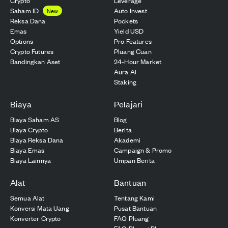
Crypto
Leverage
Saham ID
Auto Invest
New
Reksa Dana
Pockets
Emas
Yield USD
Options
Pro Features
Crypto Futures
Pluang Cuan
Bandingkan Aset
24-Hour Market
Aura Ai
Staking
Biaya
Pelajari
Biaya Saham AS
Blog
Biaya Crypto
Berita
Biaya Reksa Dana
Akademi
Biaya Emas
Campaign & Promo
Biaya Lainnya
Umpan Berita
Alat
Bantuan
Semua Alat
Tentang Kami
Konversi Mata Uang
Pusat Bantuan
Konverter Crypto
FAQ Pluang