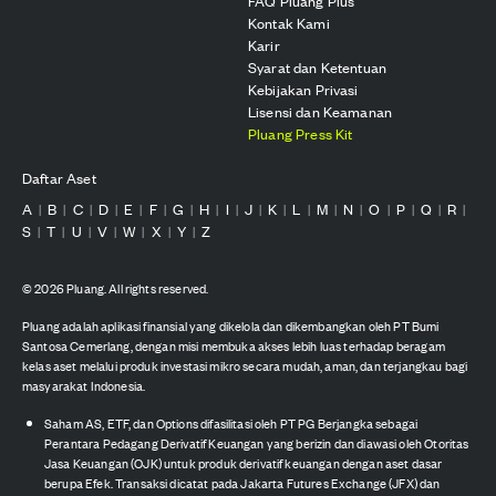
FAQ Pluang Plus
Kontak Kami
Karir
Syarat dan Ketentuan
Kebijakan Privasi
Lisensi dan Keamanan
Pluang Press Kit
Daftar Aset
A
B
C
D
E
F
G
H
I
J
K
L
M
N
O
P
Q
R
|
|
|
|
|
|
|
|
|
|
|
|
|
|
|
|
|
|
S
T
U
V
W
X
Y
Z
|
|
|
|
|
|
|
©
2026
Pluang. All rights reserved.
Pluang adalah aplikasi finansial yang dikelola dan dikembangkan oleh PT Bumi
Santosa Cemerlang, dengan misi membuka akses lebih luas terhadap beragam
kelas aset melalui produk investasi mikro secara mudah, aman, dan terjangkau bagi
masyarakat Indonesia.
Saham AS, ETF, dan Options difasilitasi oleh PT PG Berjangka sebagai
Perantara Pedagang Derivatif Keuangan yang berizin dan diawasi oleh Otoritas
Jasa Keuangan (OJK) untuk produk derivatif keuangan dengan aset dasar
berupa Efek. Transaksi dicatat pada Jakarta Futures Exchange (JFX) dan