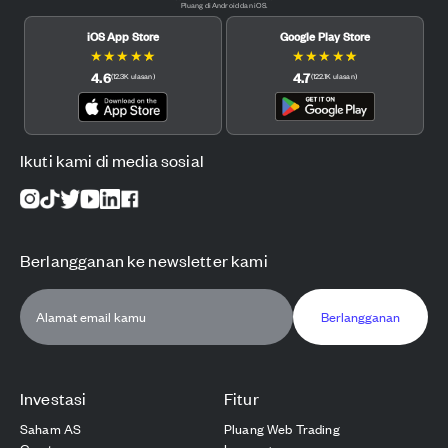
Pluang di Android dan iOS.
iOS App Store
Google Play Store
★
★
★
★
★
★
★
★
★
★
4.6
4.7
(
12.3K
ulasan
)
(
122.1K
ulasan
)
Ikuti kami di media sosial
Berlangganan ke newsletter kami
Berlangganan
Investasi
Fitur
Saham AS
Pluang Web Trading