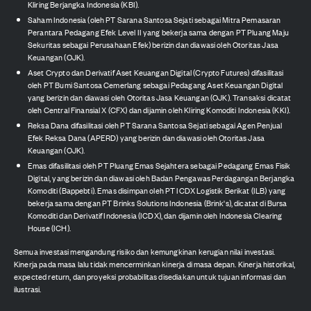
Kliring Berjangka Indonesia (KBI).
Saham Indonesia (oleh PT Sarana Santosa Sejati sebagai Mitra Pemasaran
Perantara Pedagang Efek Level II yang bekerja sama dengan PT Pluang Maju
Sekuritas sebagai Perusahaan Efek) berizin dan diawasi oleh Otoritas Jasa
Keuangan (OJK).
Aset Crypto dan Derivatif Aset Keuangan Digital (Crypto Futures) difasilitasi
oleh PT Bumi Santosa Cemerlang sebagai Pedagang Aset Keuangan Digital
yang berizin dan diawasi oleh Otoritas Jasa Keuangan (OJK). Transaksi dicatat
oleh Central Finansial X (CFX) dan dijamin oleh Kliring Komoditi Indonesia (KKI).
Reksa Dana difasilitasi oleh PT Sarana Santosa Sejati sebagai Agen Penjual
Efek Reksa Dana (APERD) yang berizin dan diawasi oleh Otoritas Jasa
Keuangan (OJK).
Emas difasilitasi oleh PT Pluang Emas Sejahtera sebagai Pedagang Emas Fisik
Digital, yang berizin dan diawasi oleh Badan Pengawas Perdagangan Berjangka
Komoditi (Bappebti). Emas disimpan oleh PT ICDX Logistik Berikat (ILB) yang
bekerja sama dengan PT Brinks Solutions Indonesia (Brink's), dicatat di Bursa
Komoditi dan Derivatif Indonesia (ICDX), dan dijamin oleh Indonesia Clearing
House (ICH).
Semua investasi mengandung risiko dan kemungkinan kerugian nilai investasi.
Kinerja pada masa lalu tidak mencerminkan kinerja di masa depan. Kinerja historikal,
expected return, dan proyeksi probabilitas disediakan untuk tujuan informasi dan
ilustrasi.