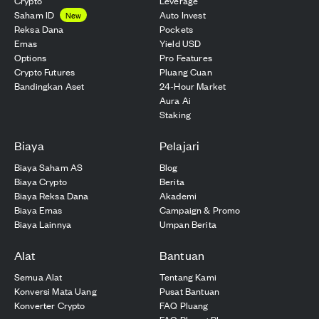
Crypto
Leverage
Saham ID
Auto Invest
New
Reksa Dana
Pockets
Emas
Yield USD
Options
Pro Features
Crypto Futures
Pluang Cuan
Bandingkan Aset
24-Hour Market
Aura Ai
Staking
Biaya
Pelajari
Biaya Saham AS
Blog
Biaya Crypto
Berita
Biaya Reksa Dana
Akademi
Biaya Emas
Campaign & Promo
Biaya Lainnya
Umpan Berita
Alat
Bantuan
Semua Alat
Tentang Kami
Konversi Mata Uang
Pusat Bantuan
Konverter Crypto
FAQ Pluang