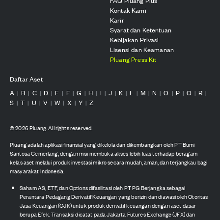
FAQ Pluang Plus
Kontak Kami
Karir
Syarat dan Ketentuan
Kebijakan Privasi
Lisensi dan Keamanan
Pluang Press Kit
Daftar Aset
A
B
C
D
E
F
G
H
I
J
K
L
M
N
O
P
Q
R
|
|
|
|
|
|
|
|
|
|
|
|
|
|
|
|
|
|
S
T
U
V
W
X
Y
Z
|
|
|
|
|
|
|
©
2026
Pluang. All rights reserved.
Pluang adalah aplikasi finansial yang dikelola dan dikembangkan oleh PT Bumi
Santosa Cemerlang, dengan misi membuka akses lebih luas terhadap beragam
kelas aset melalui produk investasi mikro secara mudah, aman, dan terjangkau bagi
masyarakat Indonesia.
Saham AS, ETF, dan Options difasilitasi oleh PT PG Berjangka sebagai
Perantara Pedagang Derivatif Keuangan yang berizin dan diawasi oleh Otoritas
Jasa Keuangan (OJK) untuk produk derivatif keuangan dengan aset dasar
berupa Efek. Transaksi dicatat pada Jakarta Futures Exchange (JFX) dan