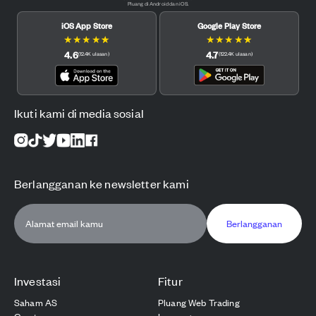
Pluang di Android dan iOS.
iOS App Store
Google Play Store
★
★
★
★
★
★
★
★
★
★
4.6
4.7
(
12.4K
ulasan
)
(
122.4K
ulasan
)
Ikuti kami di media sosial
Berlangganan ke newsletter kami
Berlangganan
Investasi
Fitur
Saham AS
Pluang Web Trading