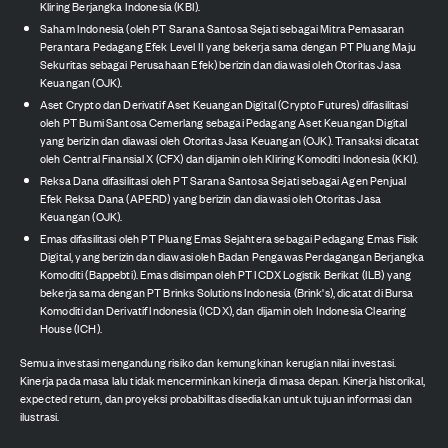
Kliring Berjangka Indonesia (KBI).
Saham Indonesia (oleh PT Sarana Santosa Sejati sebagai Mitra Pemasaran
Perantara Pedagang Efek Level II yang bekerja sama dengan PT Pluang Maju
Sekuritas sebagai Perusahaan Efek) berizin dan diawasi oleh Otoritas Jasa
Keuangan (OJK).
Aset Crypto dan Derivatif Aset Keuangan Digital (Crypto Futures) difasilitasi
oleh PT Bumi Santosa Cemerlang sebagai Pedagang Aset Keuangan Digital
yang berizin dan diawasi oleh Otoritas Jasa Keuangan (OJK). Transaksi dicatat
oleh Central Finansial X (CFX) dan dijamin oleh Kliring Komoditi Indonesia (KKI).
Reksa Dana difasilitasi oleh PT Sarana Santosa Sejati sebagai Agen Penjual
Efek Reksa Dana (APERD) yang berizin dan diawasi oleh Otoritas Jasa
Keuangan (OJK).
Emas difasilitasi oleh PT Pluang Emas Sejahtera sebagai Pedagang Emas Fisik
Digital, yang berizin dan diawasi oleh Badan Pengawas Perdagangan Berjangka
Komoditi (Bappebti). Emas disimpan oleh PT ICDX Logistik Berikat (ILB) yang
bekerja sama dengan PT Brinks Solutions Indonesia (Brink's), dicatat di Bursa
Komoditi dan Derivatif Indonesia (ICDX), dan dijamin oleh Indonesia Clearing
House (ICH).
Semua investasi mengandung risiko dan kemungkinan kerugian nilai investasi.
Kinerja pada masa lalu tidak mencerminkan kinerja di masa depan. Kinerja historikal,
expected return, dan proyeksi probabilitas disediakan untuk tujuan informasi dan
ilustrasi.