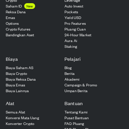
Crypto
Leverage
Saham ID
Auto Invest
New
Reksa Dana
Pockets
Emas
Yield USD
Options
Pro Features
Crypto Futures
Pluang Cuan
Bandingkan Aset
24-Hour Market
Aura Ai
Staking
Biaya
Pelajari
Biaya Saham AS
Blog
Biaya Crypto
Berita
Biaya Reksa Dana
Akademi
Biaya Emas
Campaign & Promo
Biaya Lainnya
Umpan Berita
Alat
Bantuan
Semua Alat
Tentang Kami
Konversi Mata Uang
Pusat Bantuan
Konverter Crypto
FAQ Pluang