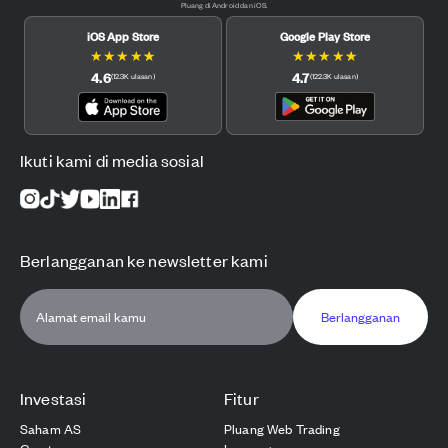
Pluang di Android dan iOS.
iOS App Store
Google Play Store
★
★
★
★
★
★
★
★
★
★
4.6
4.7
(
12.3K
ulasan
)
(
122.3K
ulasan
)
Ikuti kami di media sosial
Berlangganan ke newsletter kami
Berlangganan
Investasi
Fitur
Saham AS
Pluang Web Trading