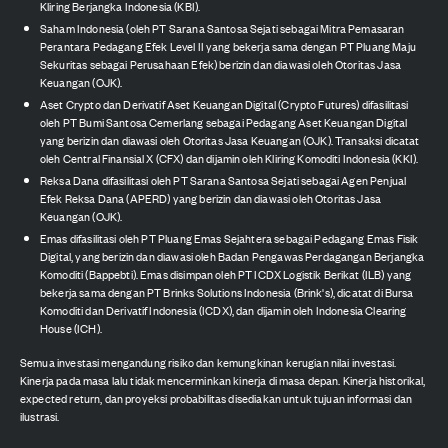
Kliring Berjangka Indonesia (KBI).
Saham Indonesia (oleh PT Sarana Santosa Sejati sebagai Mitra Pemasaran
Perantara Pedagang Efek Level II yang bekerja sama dengan PT Pluang Maju
Sekuritas sebagai Perusahaan Efek) berizin dan diawasi oleh Otoritas Jasa
Keuangan (OJK).
Aset Crypto dan Derivatif Aset Keuangan Digital (Crypto Futures) difasilitasi
oleh PT Bumi Santosa Cemerlang sebagai Pedagang Aset Keuangan Digital
yang berizin dan diawasi oleh Otoritas Jasa Keuangan (OJK). Transaksi dicatat
oleh Central Finansial X (CFX) dan dijamin oleh Kliring Komoditi Indonesia (KKI).
Reksa Dana difasilitasi oleh PT Sarana Santosa Sejati sebagai Agen Penjual
Efek Reksa Dana (APERD) yang berizin dan diawasi oleh Otoritas Jasa
Keuangan (OJK).
Emas difasilitasi oleh PT Pluang Emas Sejahtera sebagai Pedagang Emas Fisik
Digital, yang berizin dan diawasi oleh Badan Pengawas Perdagangan Berjangka
Komoditi (Bappebti). Emas disimpan oleh PT ICDX Logistik Berikat (ILB) yang
bekerja sama dengan PT Brinks Solutions Indonesia (Brink's), dicatat di Bursa
Komoditi dan Derivatif Indonesia (ICDX), dan dijamin oleh Indonesia Clearing
House (ICH).
Semua investasi mengandung risiko dan kemungkinan kerugian nilai investasi.
Kinerja pada masa lalu tidak mencerminkan kinerja di masa depan. Kinerja historikal,
expected return, dan proyeksi probabilitas disediakan untuk tujuan informasi dan
ilustrasi.