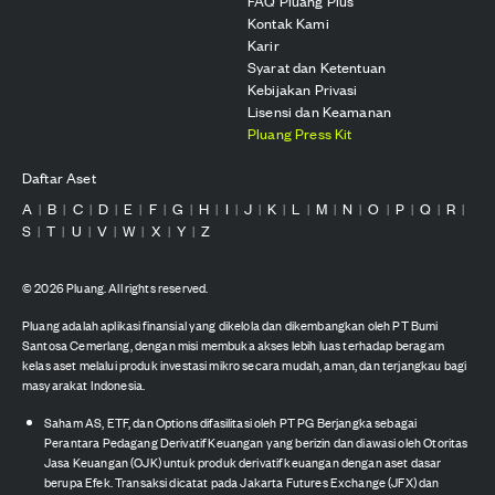
FAQ Pluang Plus
Kontak Kami
Karir
Syarat dan Ketentuan
Kebijakan Privasi
Lisensi dan Keamanan
Pluang Press Kit
Daftar Aset
A
B
C
D
E
F
G
H
I
J
K
L
M
N
O
P
Q
R
|
|
|
|
|
|
|
|
|
|
|
|
|
|
|
|
|
|
S
T
U
V
W
X
Y
Z
|
|
|
|
|
|
|
©
2026
Pluang. All rights reserved.
Pluang adalah aplikasi finansial yang dikelola dan dikembangkan oleh PT Bumi
Santosa Cemerlang, dengan misi membuka akses lebih luas terhadap beragam
kelas aset melalui produk investasi mikro secara mudah, aman, dan terjangkau bagi
masyarakat Indonesia.
Saham AS, ETF, dan Options difasilitasi oleh PT PG Berjangka sebagai
Perantara Pedagang Derivatif Keuangan yang berizin dan diawasi oleh Otoritas
Jasa Keuangan (OJK) untuk produk derivatif keuangan dengan aset dasar
berupa Efek. Transaksi dicatat pada Jakarta Futures Exchange (JFX) dan