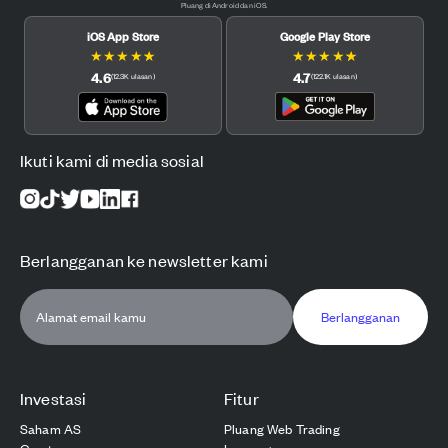
Pluang di Android dan iOS.
iOS App Store
Google Play Store
★
★
★
★
★
★
★
★
★
★
4.6
4.7
(
12.3K
ulasan
)
(
122.1K
ulasan
)
Ikuti kami di media sosial
Berlangganan ke newsletter kami
Berlangganan
Investasi
Fitur
Saham AS
Pluang Web Trading