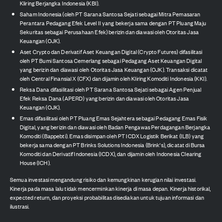
Kliring Berjangka Indonesia (KBI).
Saham Indonesia (oleh PT Sarana Santosa Sejati sebagai Mitra Pemasaran
Perantara Pedagang Efek Level II yang bekerja sama dengan PT Pluang Maju
Sekuritas sebagai Perusahaan Efek) berizin dan diawasi oleh Otoritas Jasa
Keuangan (OJK).
Aset Crypto dan Derivatif Aset Keuangan Digital (Crypto Futures) difasilitasi
oleh PT Bumi Santosa Cemerlang sebagai Pedagang Aset Keuangan Digital
yang berizin dan diawasi oleh Otoritas Jasa Keuangan (OJK). Transaksi dicatat
oleh Central Finansial X (CFX) dan dijamin oleh Kliring Komoditi Indonesia (KKI).
Reksa Dana difasilitasi oleh PT Sarana Santosa Sejati sebagai Agen Penjual
Efek Reksa Dana (APERD) yang berizin dan diawasi oleh Otoritas Jasa
Keuangan (OJK).
Emas difasilitasi oleh PT Pluang Emas Sejahtera sebagai Pedagang Emas Fisik
Digital, yang berizin dan diawasi oleh Badan Pengawas Perdagangan Berjangka
Komoditi (Bappebti). Emas disimpan oleh PT ICDX Logistik Berikat (ILB) yang
bekerja sama dengan PT Brinks Solutions Indonesia (Brink's), dicatat di Bursa
Komoditi dan Derivatif Indonesia (ICDX), dan dijamin oleh Indonesia Clearing
House (ICH).
Semua investasi mengandung risiko dan kemungkinan kerugian nilai investasi.
Kinerja pada masa lalu tidak mencerminkan kinerja di masa depan. Kinerja historikal,
expected return, dan proyeksi probabilitas disediakan untuk tujuan informasi dan
ilustrasi.