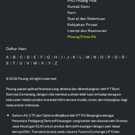
FAQ Pluang Plus
Kontak Kami
Karir
Syarat dan Ketentuan
Kebijakan Privasi
Lisensi dan Keamanan
Pluang Press Kit
Daftar Aset
A
B
C
D
E
F
G
H
I
J
K
L
M
N
O
P
Q
R
|
|
|
|
|
|
|
|
|
|
|
|
|
|
|
|
|
|
S
T
U
V
W
X
Y
Z
|
|
|
|
|
|
|
©
2026
Pluang. All rights reserved.
Pluang adalah aplikasi finansial yang dikelola dan dikembangkan oleh PT Bumi
Santosa Cemerlang, dengan misi membuka akses lebih luas terhadap beragam
kelas aset melalui produk investasi mikro secara mudah, aman, dan terjangkau bagi
masyarakat Indonesia.
Saham AS, ETF, dan Options difasilitasi oleh PT PG Berjangka sebagai
Perantara Pedagang Derivatif Keuangan yang berizin dan diawasi oleh Otoritas
Jasa Keuangan (OJK) untuk produk derivatif keuangan dengan aset dasar
berupa Efek. Transaksi dicatat pada Jakarta Futures Exchange (JFX) dan