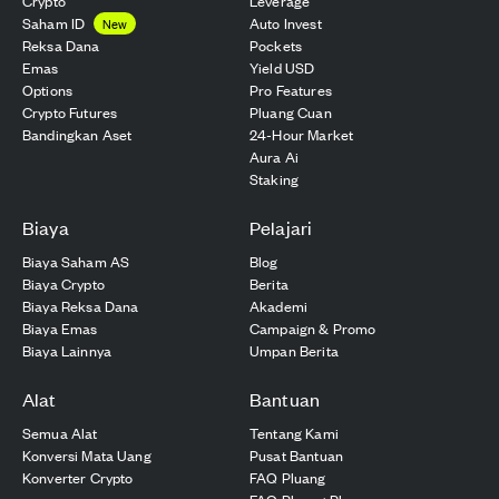
Crypto
Leverage
Saham ID
Auto Invest
New
Reksa Dana
Pockets
Emas
Yield USD
Options
Pro Features
Crypto Futures
Pluang Cuan
Bandingkan Aset
24-Hour Market
Aura Ai
Staking
Biaya
Pelajari
Biaya Saham AS
Blog
Biaya Crypto
Berita
Biaya Reksa Dana
Akademi
Biaya Emas
Campaign & Promo
Biaya Lainnya
Umpan Berita
Alat
Bantuan
Semua Alat
Tentang Kami
Konversi Mata Uang
Pusat Bantuan
Konverter Crypto
FAQ Pluang